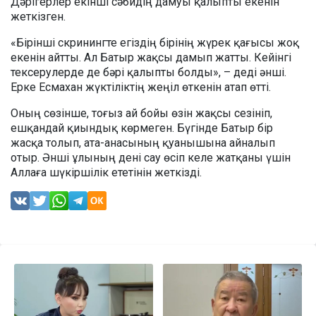
Дәрігерлер екінші сәбидің дамуы қалыпты екенін
жеткізген.
«Бірінші скринингте егіздің бірінің жүрек қағысы жоқ
екенін айтты. Ал Батыр жақсы дамып жатты. Кейінгі
тексерулерде де бәрі қалыпты болды», – деді әнші.
Ерке Есмахан жүктіліктің жеңіл өткенін атап өтті.
Оның сөзінше, тоғыз ай бойы өзін жақсы сезініп,
ешқандай қиындық көрмеген. Бүгінде Батыр бір
жасқа толып, ата-анасының қуанышына айналып
отыр. Әнші ұлының дені сау өсіп келе жатқаны үшін
Аллаға шүкіршілік ететінін жеткізді.