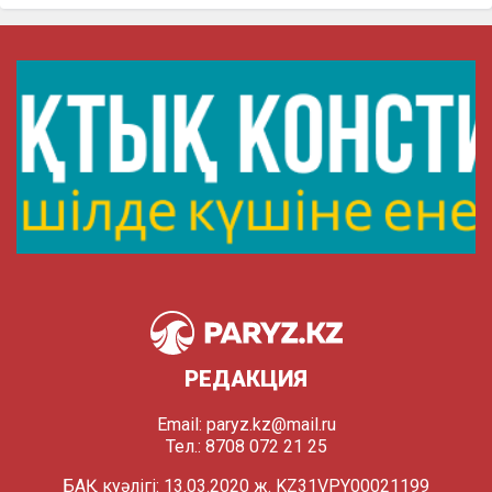
РЕДАКЦИЯ
Email:
paryz.kz@mail.ru
Тел.: 8708 072 21 25
БАҚ куәлігі: 13.03.2020 ж. KZ31VPY00021199