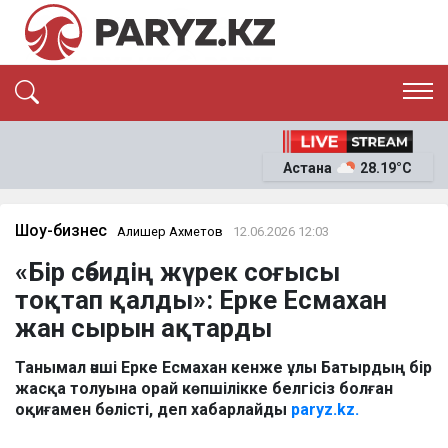
ЭКСКЛЮЗИВ
САЯСАТ
Астана
28.19°C
САЙЛАУ-2026
ЭКОНОМИКА
ҚОҒАМ
ОҚИҒА
Шоу-бизнес
Алишер Ахметов
12.06.2026 12:03
СҰХБАТ
«Бір сәбидің жүрек соғысы
News
тоқтап қалды»: Ерке Есмахан
жан сырын ақтарды
Танымал әнші Ерке Есмахан кенже ұлы Батырдың бір
жасқа толуына орай көпшілікке белгісіз болған
оқиғамен бөлісті, деп хабарлайды
paryz.kz.