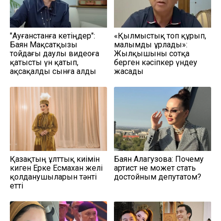
"Ауғанстанға кетіңдер":
«Қылмыстық топ құрып,
Баян Мақсатқызы
малымды ұрлады»:
тойдағы даулы видеоға
Жылқышыны сотқа
қатысты үн қатып,
берген кәсіпкер үндеу
ақсақалды сынға алды
жасады
Қазақтың ұлттық киімін
Баян Алагузова: Почему
киген Ерке Есмахан желі
артист не может стать
қолданушыларын тәнті
достойным депутатом?
етті