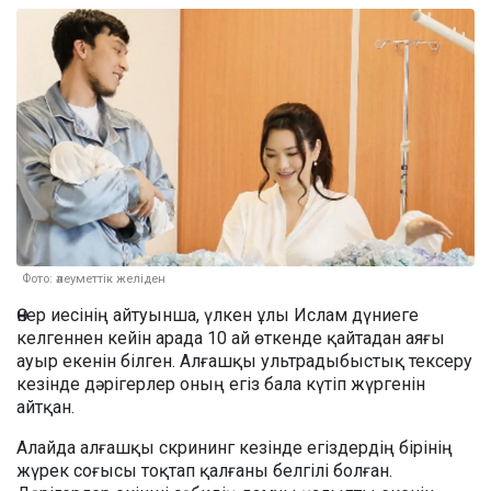
Фото: әлеуметтік желіден
Өнер иесінің айтуынша, үлкен ұлы Ислам дүниеге
келгеннен кейін арада 10 ай өткенде қайтадан аяғы
ауыр екенін білген. Алғашқы ультрадыбыстық тексеру
кезінде дәрігерлер оның егіз бала күтіп жүргенін
айтқан.
Алайда алғашқы скрининг кезінде егіздердің бірінің
жүрек соғысы тоқтап қалғаны белгілі болған.