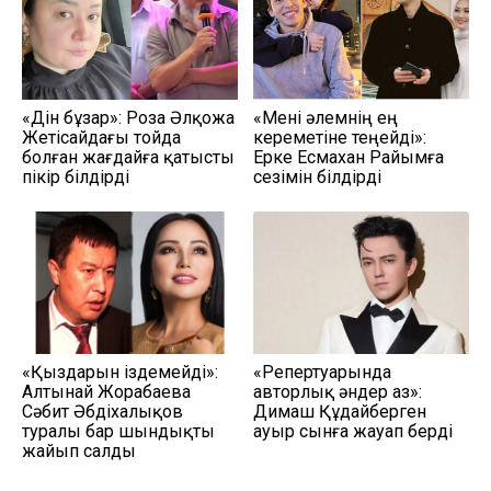
«Дін бұзар»: Роза Әлқожа
«Мені әлемнің ең
Жетісайдағы тойда
кереметіне теңейді»:
болған жағдайға қатысты
Ерке Есмахан Райымға
пікір білдірді
сезімін білдірді
«Қыздарын іздемейді»:
«Репертуарында
Алтынай Жорабаева
авторлық әндер аз»:
Сәбит Әбдіхалықов
Димаш Құдайберген
туралы бар шындықты
ауыр сынға жауап берді
жайып салды