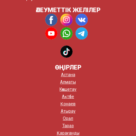
ӘЛЕУМЕТТІК ЖЕЛІЛЕР
ӨҢІРЛЕР
Астана
Алматы
Көкшетау
Ақтөбе
Қонаев
Атырау
Орал
Тараз
Қарағанды