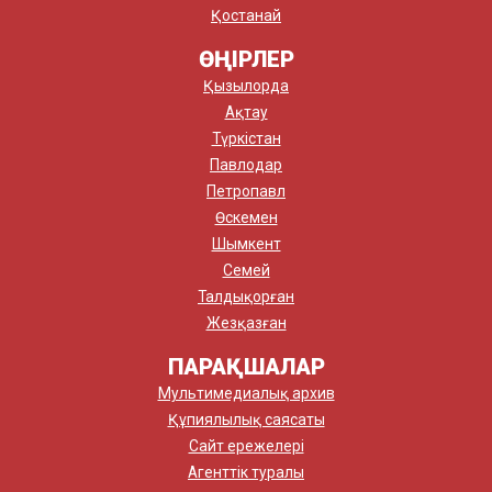
Қостанай
ӨҢІРЛЕР
Қызылорда
Ақтау
Түркістан
Павлодар
Петропавл
Өскемен
Шымкент
Семей
Талдықорған
Жезқазған
ПАРАҚШАЛАР
Мультимедиалық архив
Құпиялылық саясаты
Сайт ережелері
Агенттік туралы