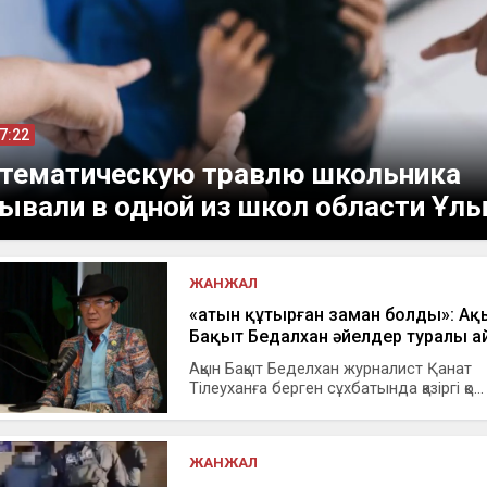
17:22
тематическую травлю школьника
ывали в одной из школ области Ұл
ЖАНЖАЛ
«Қатын құтырған заман болды»: Ақ
Бақыт Бедалхан әйелдер туралы а
Ақын Бақыт Беделхан журналист Қанат
Тілеуханға берген сұхбатында қазіргі қо...
ЖАНЖАЛ