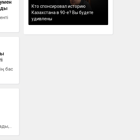
аумен
Кто спонсировал историю
лды
Казахстана в 90-е? Вы будете
енті
удивлены
сы
і
ің бас
ды,...