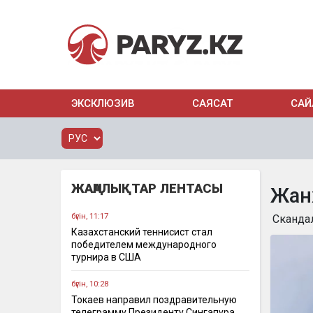
ЭКСКЛЮЗИВ
САЯСАТ
САЙ
ЖАҢАЛЫҚТАР ЛЕНТАСЫ
Жан
бүгін, 11:17
Сканда
Казахстанский теннисист стал
победителем международного
турнира в США
бүгін, 10:28
Токаев направил поздравительную
телеграмму Президенту Сингапура