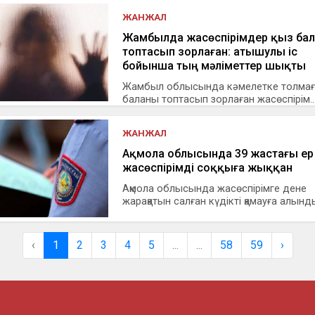
ЖАНЖАЛ
Жамбылда жасөспірімдер қыз ба
топтасып зорлаған: атышулы іс
бойынша тың мәліметтер шықты
Жамбыл облысында кәмелетке толмаға
баланы топтасып зорлаған жасөспірім..
ЖАНЖАЛ
Ақмола облысында 39 жастағы ер
жасөспірімді соққыға жыққан
Ақмола облысында жасөспірімге дене
жарақатын салған күдікті қамауға алынды,
‹
1
2
3
4
5
...
...
58
59
›