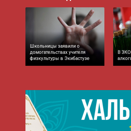
Школьницы заявили о
домогательствах учителя
В ЗКО
физкультуры в Экибастузе
алког