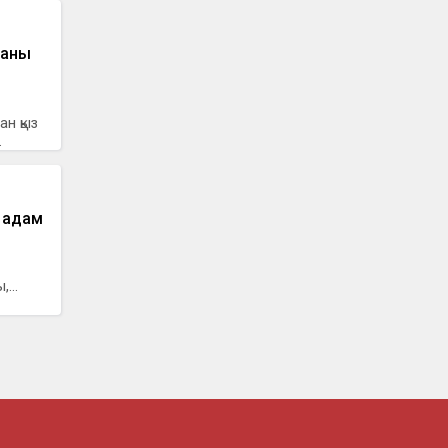
ланы
н қыз
.
 адам
...