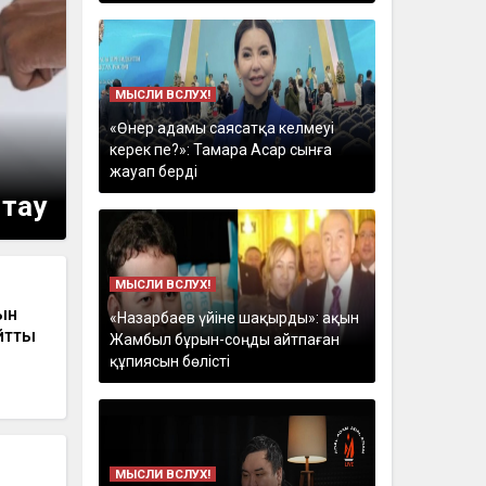
МЫСЛИ ВСЛУХ!
«Өнер адамы саясатқа келмеуі
керек пе?»: Тамара Асар сынға
жауап берді
ытау
МЫСЛИ ВСЛУХ!
ын
«Назарбаев үйіне шақырды»: ақын
йтты
Жамбыл бұрын-соңды айтпаған
құпиясын бөлісті
МЫСЛИ ВСЛУХ!