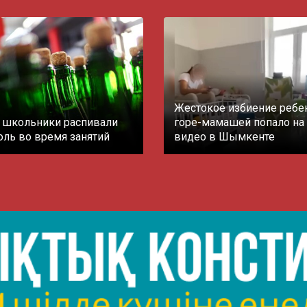
Жестокое избиение ребе
 школьники распивали
горе-мамашей попало на
оль во время занятий
видео в Шымкенте