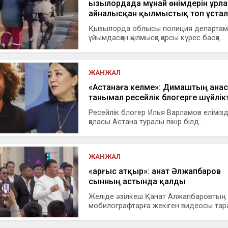
Қызылордада мұнай өнімдерін ұрл
айналысқан қылмыстық топ ұста
Қызылорда облысы полиция департам
ұйымдасқан қылмысқа қарсы күрес басқа...
ЖАНЖАЛ
«Астанаға келме»: Димаштың ана
танымал ресейлік блогерге шүйлікт
Ресейлік блогер Илья Варламов елімізд
қаласы Астана туралы пікір білд...
ЖАНЖАЛ
«Қарғыс атқыр»: Қанат Әлжапбаров
сынның астында қалды
Желіде әзілкеш Қанат Алжапбаровтың
мобилографтарға жекіген видеосы тара