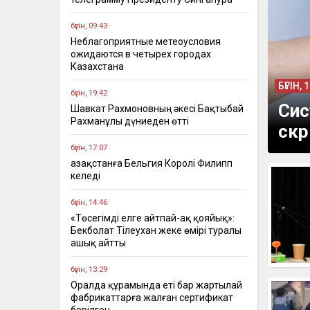
бүгін, 09:43
Неблагоприятные метеоусловия
ожидаются в четырех городах
Казахстана
БҮГІН, 
бүгін, 19:42
Сис
Шавкат Рахмоновның әкесі Бақтыбай
Рахманұлы дүниеден өтті
скр
бүгін, 17:07
Қазақстанға Бельгия Королі Филипп
келеді
бүгін, 14:46
«Төсегімді елге айтпай-ақ қояйық»:
Бекболат Тілеухан жеке өмірі туралы
ашық айтты
бүгін, 13:29
Оралда құрамында еті бар жартылай
фабрикаттарға жалған сертификат