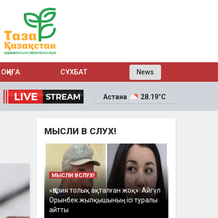
ОҚИҒА
СҰХБАТ
News
Астана
28.19°C
МЫСЛИ В СЛУХ!
МЫСЛИ ВСЛУХ!
«Қария толық ақталған жоқ»: Айгүл
Орынбек жылқышының ісі туралы
айтты