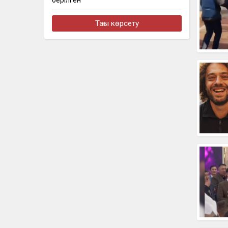
берілген
бүгін, 10:24
Тағы көрсету
Мемлекет басшысы кинорежиссер
Ардақ Әмірқұловтың отбасына көңіл
айтты
бүгін, 09:44
Еліміздің бірнеше өңірінде ауа
райына байланысты ескерту
жарияланды
бүгін, 19:30
Партия «Ауыл» обсудила с
ветеринарными специалистами СКО
развитие отрасли и вопросы
продовольственной безопасности