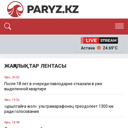
ЭКСКЛЮЗИВ
САЯСАТ
Астана
24.69°C
САЙЛАУ-2026
ЭКОНОМИКА
ҚОҒАМ
ОҚИҒА
ЖАҢАЛЫҚТАР ЛЕНТАСЫ
СҰХБАТ
News
бүгін, 20:02
После 18 лет в очереди павлодарке отказали в уже
выделенной квартире
бүгін, 19:56
«Құрылтайға жол»: ультрамарафонец преодолеет 1300 км
ради голосования
бүгін, 18:48