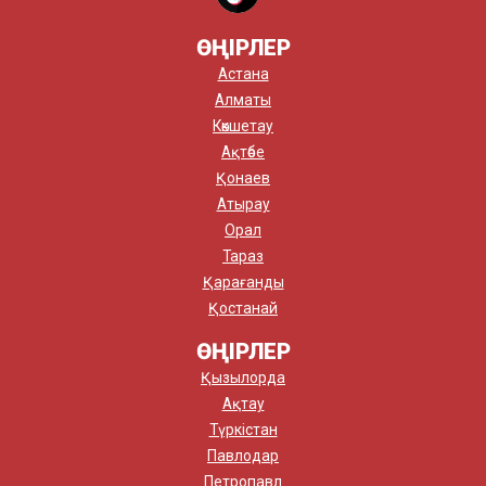
ӨҢІРЛЕР
Астана
Алматы
Көкшетау
Ақтөбе
Қонаев
Атырау
Орал
Тараз
Қарағанды
Қостанай
ӨҢІРЛЕР
Қызылорда
Ақтау
Түркістан
Павлодар
Петропавл