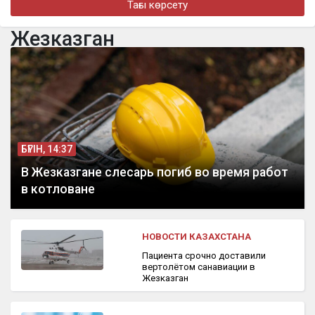
Тағы көрсету
Казахстанский теннисист стал победителем международного
турнира в США
Жезказган
бүгін, 10:28
Токаев направил поздравительную телеграмму Президенту
Сингапура
БҮГІН, 14:37
В Жезказгане слесарь погиб во время работ
в котловане
НОВОСТИ КАЗАХСТАНА
Пациента срочно доставили
вертолётом санавиации в
Жезказган