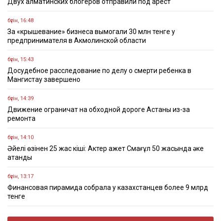
Двух алматинских блогеров отправили под арест
бүгін, 16:48
За «крышевание» бизнеса вымогали 30 млн тенге у
предпринимателя в Акмолинской области
бүгін, 15:43
Досудебное расследование по делу о смерти ребенка в
Мангистау завершено
бүгін, 14:39
Движение ограничат на обходной дороге Астаны из-за
ремонта
бүгін, 14:10
Әйелі өзінен 25 жас кіші: Актер Қажет Смағұл 50 жасында әке
атанды
бүгін, 13:17
Финансовая пирамида собрала у казахстанцев более 9 млрд
тенге
бүгін, 11:17