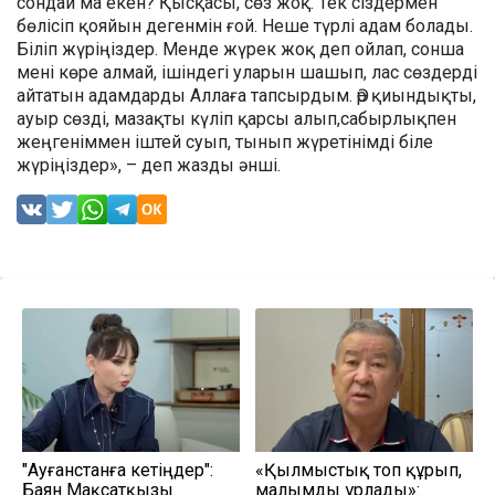
сондай ма екен? Қысқасы, сөз жоқ. Тек сіздермен
бөлісіп қояйын дегенмін ғой. Неше түрлі адам болады.
Біліп жүріңіздер. Менде жүрек жоқ деп ойлап, сонша
мені көре алмай, ішіндегі уларын шашып, лас сөздерді
айтатын адамдарды Аллаға тапсырдым. Әр қиындықты,
ауыр сөзді, мазақты күліп қарсы алып,сабырлықпен
жеңгеніммен іштей суып, тынып жүретінімді біле
жүріңіздер», – деп жазды әнші.
"Ауғанстанға кетіңдер":
«Қылмыстық топ құрып,
Баян Мақсатқызы
малымды ұрлады»: