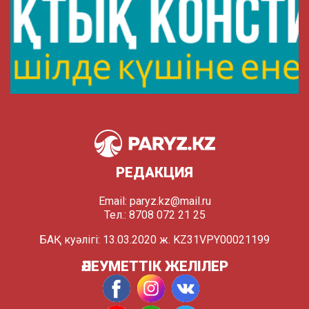
РЕДАКЦИЯ
Email:
paryz.kz@mail.ru
Тел.: 8708 072 21 25
БАҚ куәлігі: 13.03.2020 ж. KZ31VPY00021199
ӘЛЕУМЕТТІК ЖЕЛІЛЕР