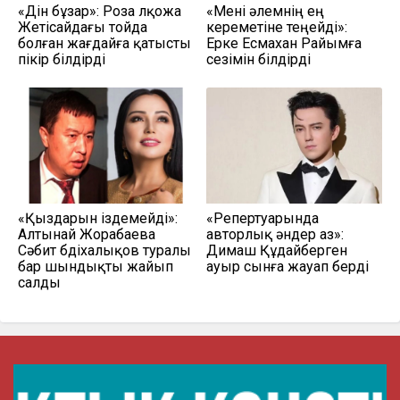
«Дін бұзар»: Роза Әлқожа
«Мені әлемнің ең
Жетісайдағы тойда
кереметіне теңейді»:
болған жағдайға қатысты
Ерке Есмахан Райымға
пікір білдірді
сезімін білдірді
«Қыздарын іздемейді»:
«Репертуарында
Алтынай Жорабаева
авторлық әндер аз»:
Сәбит Әбдіхалықов туралы
Димаш Құдайберген
бар шындықты жайып
ауыр сынға жауап берді
салды