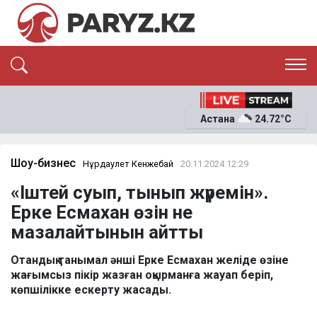
ЭКСКЛЮЗИВ
САЯСАТ
Астана
24.72°C
САЙЛАУ-2026
ЭКОНОМИКА
ҚОҒАМ
ОҚИҒА
Шоу-бизнес
Нұрдаулет Кенжебай
20.11.2024 12:29
СҰХБАТ
«Іштей суып, тынып жүремін».
News
Ерке Есмахан өзін не
мазалайтынын айтты
Отандық танымал әнші Ерке Есмахан желіде өзіне
жағымсыз пікір жазған оқырманға жауап беріп,
көпшілікке ескерту жасады.