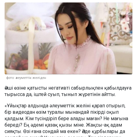
фото: әлеуметтік желіден
Әнші өзіне қатысты негативті сабырлықпен қабылдауға
тырысса да, іштей суып, тынып жүретінін айтты.
«Ұйықтар алдында әлеуметтік желіні қарап отырып,
бір видеодан өзім туралы мынандай пікірді оқып
қалдым. Кім түсіндіріп бере алады маған? Не мағына
береді? Ең әдемі қазақ қызы міне. Жақсы-ақ адам
сияқты. Өзі ғана сондай ма екен? Әлде құрбылары да