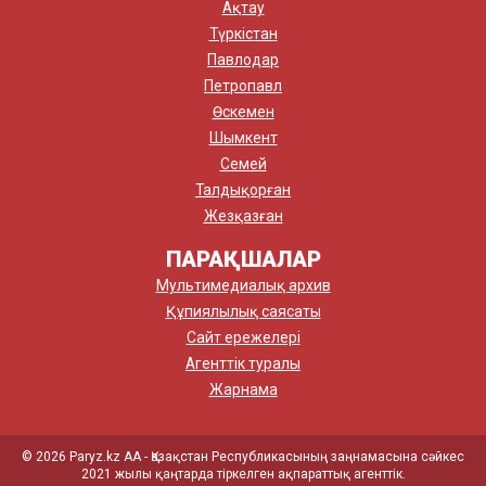
Ақтау
Түркістан
Павлодар
Петропавл
Өскемен
Шымкент
Семей
Талдықорған
Жезқазған
ПАРАҚШАЛАР
Мультимедиалық архив
Құпиялылық саясаты
Сайт ережелері
Агенттік туралы
Жарнама
© 2026 Paryz.kz АА - Қазақстан Республикасының заңнамасына сәйкес
2021 жылы қаңтарда тіркелген ақпараттық агенттік.