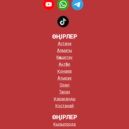
ӨҢІРЛЕР
Астана
Алматы
Көкшетау
Ақтөбе
Қонаев
Атырау
Орал
Тараз
Қарағанды
Қостанай
ӨҢІРЛЕР
Қызылорда