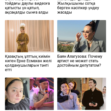
тойдағы даулы видеоға
Жылқышыны сотқа
қатысты үн қатып,
берген кәсіпкер үндеу
ақсақалды сынға алды
жасады
Қазақтың ұлттық киімін
Баян Алагузова: Почему
киген Ерке Есмахан желі
артист не может стать
қолданушыларын тәнті
достойным депутатом?
етті