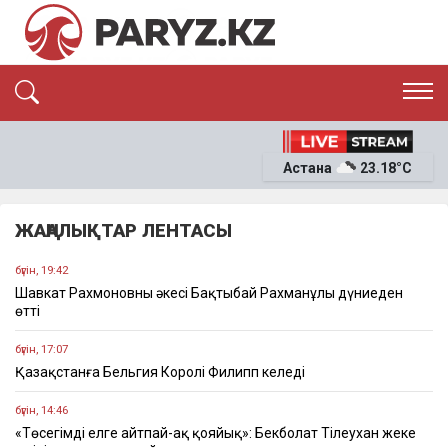
ЭКСКЛЮЗИВ
САЯСАТ
Астана
23.18°C
САЙЛАУ-2026
ЭКОНОМИКА
ҚОҒАМ
ОҚИҒА
ЖАҢАЛЫҚТАР ЛЕНТАСЫ
СҰХБАТ
News
бүгін, 19:42
Шавкат Рахмоновның әкесі Бақтыбай Рахманұлы дүниеден
өтті
бүгін, 17:07
Қазақстанға Бельгия Королі Филипп келеді
бүгін, 14:46
«Төсегімді елге айтпай-ақ қояйық»: Бекболат Тілеухан жеке