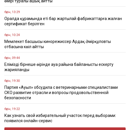
өмірі туралы ашық айтты
бүгін, 13:29
Оралда құрамында еті бар жартылай фабрикаттарға жалған
сертификат берілген
бүгін, 10:24
Мемлекет басшысы кинорежиссер Ардақ Әмірқұловтың
отбасына көңіл айтты
бүгін, 09:44
Еліміздің бірнеше өңірінде ауа райына байланысты ескерту
жарияланды
бүгін, 19:30
Партия «Ауыл» обсудила с ветеринарными специалистами
СКО развитие отрасли и вопросы продовольственной
безопасности
бүгін, 19:22
Как узнать свой избирательный участок перед выборами:
появился онлайн-сервис