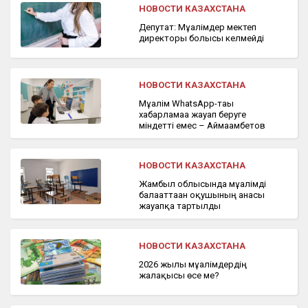
НОВОСТИ КАЗАХСТАНА
Депутат: Мұғалімдер мектеп
директоры болғысы келмейді
НОВОСТИ КАЗАХСТАНА
Мұғалім WhatsApp-тағы
хабарламаға жауап беруге
міндетті емес – Аймағамбетов
НОВОСТИ КАЗАХСТАНА
Жамбыл облысында мұғалімді
балағаттаған оқушының анасы
жауапқа тартылды
НОВОСТИ КАЗАХСТАНА
2026 жылы мұғалімдердің
жалақысы өсе ме?