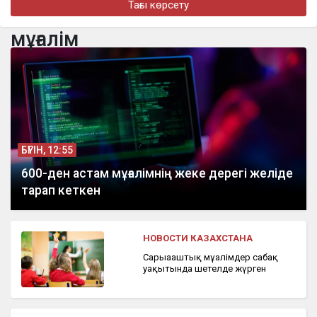
Тағы көрсету
бүгін, 19:01
Қазақстан: мұнай мен мыс. Орталық Азияны шын мәнінде кім
мұғалім
ұстап тұр
бүгін, 18:46
Нұрай Серікбайдың отбасы 10 млрд теңге өтемақы талап етті
БҮГІН, 12:55
600-ден астам мұғалімнің жеке дерегі желіде
тарап кеткен
НОВОСТИ КАЗАХСТАНА
Сарыағаштық мұғалімдер сабақ
уақытында шетелде жүрген