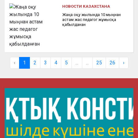
НОВОСТИ КАЗАХСТАНА
Жаңа оқу жылында 10 мыңнан
астам жас педагог жұмысқа
қабылданған
‹
1
2
3
4
5
...
...
25
26
›