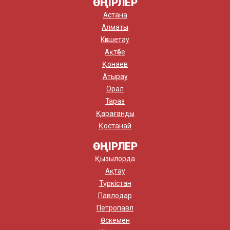
ӨҢІРЛЕР
Астана
Алматы
Көкшетау
Ақтөбе
Қонаев
Атырау
Орал
Тараз
Қарағанды
Қостанай
ӨҢІРЛЕР
Қызылорда
Ақтау
Түркістан
Павлодар
Петропавл
Өскемен