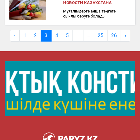
НОВОСТИ КАЗАХСТАНА
Мұғалімдерге қанша теңгеге
сыйлық беруге болады
‹
1
2
3
4
5
...
...
25
26
›