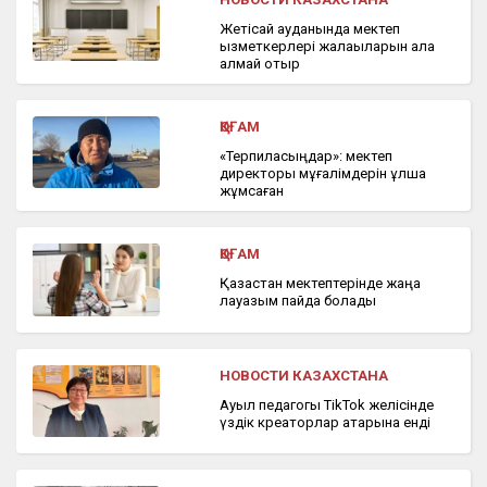
Жетісай ауданында мектеп
қызметкерлері жалақыларын ала
алмай отыр
ҚОҒАМ
«Терпиласыңдар»: мектеп
директоры мұғалімдерін құлша
жұмсаған
ҚОҒАМ
Қазақстан мектептерінде жаңа
лауазым пайда болады
НОВОСТИ КАЗАХСТАНА
Ауыл педагогы TikTok желісінде
үздік креаторлар қатарына енді