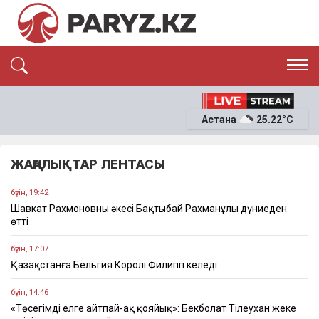
ЭКСКЛЮЗИВ
САЯСАТ
Астана
25.22°C
САЙЛАУ-2026
ЭКОНОМИКА
ҚОҒАМ
ОҚИҒА
ЖАҢАЛЫҚТАР ЛЕНТАСЫ
СҰХБАТ
News
бүгін, 19:42
Шавкат Рахмоновның әкесі Бақтыбай Рахманұлы дүниеден
өтті
бүгін, 17:07
Қазақстанға Бельгия Королі Филипп келеді
бүгін, 14:46
«Төсегімді елге айтпай-ақ қояйық»: Бекболат Тілеухан жеке