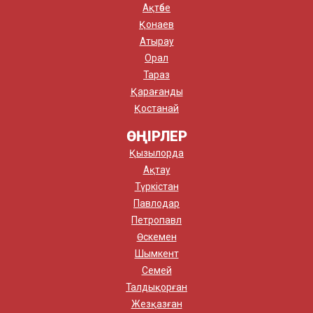
Ақтөбе
Қонаев
Атырау
Орал
Тараз
Қарағанды
Қостанай
ӨҢІРЛЕР
Қызылорда
Ақтау
Түркістан
Павлодар
Петропавл
Өскемен
Шымкент
Семей
Талдықорған
Жезқазған