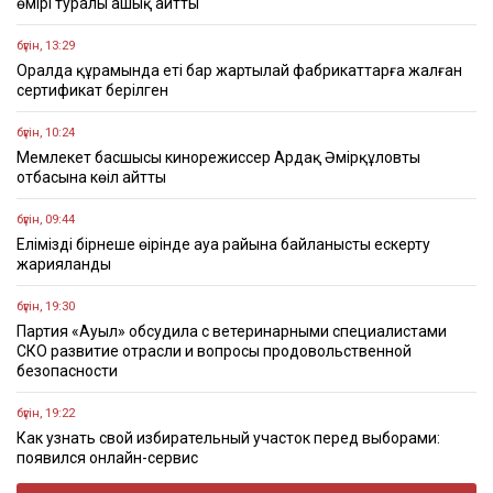
өмірі туралы ашық айтты
бүгін, 13:29
Оралда құрамында еті бар жартылай фабрикаттарға жалған
сертификат берілген
бүгін, 10:24
Мемлекет басшысы кинорежиссер Ардақ Әмірқұловтың
отбасына көңіл айтты
бүгін, 09:44
Еліміздің бірнеше өңірінде ауа райына байланысты ескерту
жарияланды
бүгін, 19:30
Партия «Ауыл» обсудила с ветеринарными специалистами
СКО развитие отрасли и вопросы продовольственной
безопасности
бүгін, 19:22
Как узнать свой избирательный участок перед выборами:
появился онлайн-сервис