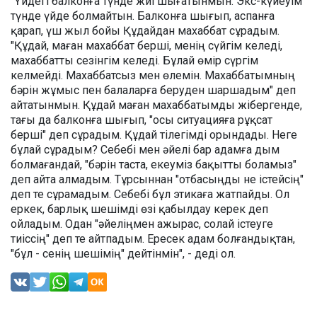
"Үйдегі балконға түнде жиі шығатынмын. Экс-күйеуім
түнде үйде болмайтын. Балконға шығып, аспанға
қарап, үш жыл бойы Құдайдан махаббат сұрадым.
"Құдай, маған махаббат берші, менің сүйгім келеді,
махаббатты сезінгім келеді. Бұлай өмір сүргім
келмейді. Махаббатсыз мен өлемін. Махаббатымның
бәрін жұмыс пен балаларға беруден шаршадым" деп
айтатынмын. Құдай маған махаббатымды жібергенде,
тағы да балконға шығып, "осы ситуацияға рұқсат
берші" деп сұрадым. Құдай тілегімді орындады. Неге
бұлай сұрадым? Себебі мен әйелі бар адамға дым
болмағандай, "бәрін таста, екеуміз бақытты боламыз"
деп айта алмадым. Тұрсыннан "отбасыңды не істейсің"
деп те сұрамадым. Себебі бұл этикаға жатпайды. Ол
еркек, барлық шешімді өзі қабылдау керек деп
ойладым. Одан "әйеліңмен ажырас, солай істеуге
тиіссің" деп те айтпадым. Ересек адам болғандықтан,
"бұл - сенің шешімің" дейтінмін", - деді ол.