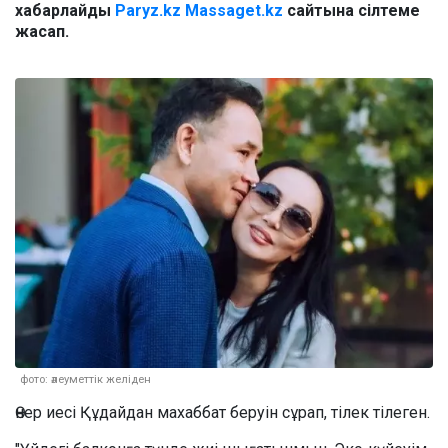
хабарлайды
Paryz.kz
Massaget.kz
сайтына сілтеме
жасап.
фото: әлеуметтік желіден
Өнер иесі Құдайдан махаббат беруін сұрап, тілек тілеген.