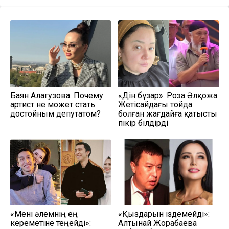
Баян Алагузова: Почему
«Дін бұзар»: Роза Әлқожа
артист не может стать
Жетісайдағы тойда
достойным депутатом?
болған жағдайға қатысты
пікір білдірді
«Мені әлемнің ең
«Қыздарын іздемейді»:
кереметіне теңейді»:
Алтынай Жорабаева