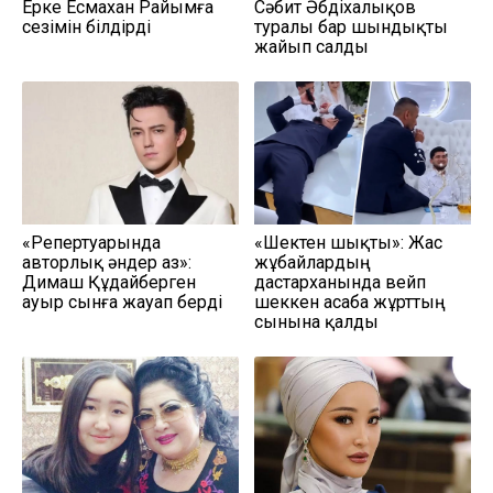
Ерке Есмахан Райымға
Сәбит Әбдіхалықов
сезімін білдірді
туралы бар шындықты
жайып салды
«Репертуарында
«Шектен шықты»: Жас
авторлық әндер аз»:
жұбайлардың
Димаш Құдайберген
дастарханында вейп
ауыр сынға жауап берді
шеккен асаба жұрттың
сынына қалды