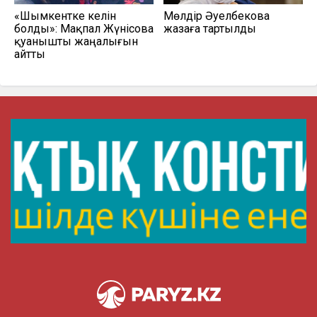
«Шымкентке келін
Мөлдір Әуелбекова
болды»: Мақпал Жүнісова
жазаға тартылды
қуанышты жаңалығын
айтты