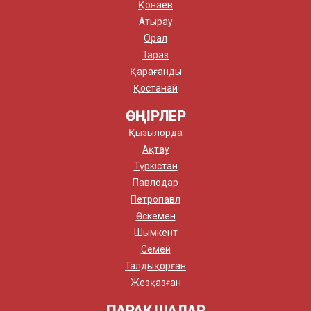
Қонаев
Атырау
Орал
Тараз
Қарағанды
Қостанай
ӨҢІРЛЕР
Қызылорда
Ақтау
Түркістан
Павлодар
Петропавл
Өскемен
Шымкент
Семей
Талдықорған
Жезқазған
ПАРАҚШАЛАР