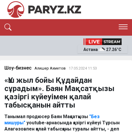
ЭКСКЛЮЗИВ
САЯСАТ
Астана
27.26°C
САЙЛАУ-2026
ЭКОНОМИКА
ҚОҒАМ
ОҚИҒА
Шоу-бизнес
Алишер Ахметов
17.05.2024 11:53
СҰХБАТ
«Үш жыл бойы Құдайдан
News
сұрадым». Баян Мақсатқызы
қазіргі күйеуімен қалай
табысқанын айтты
Танымал продюсер Баян Мақсатқызы
"Без
мишуры"
youtube-арнасында қазіргі күйеуі Тұрсын
Алагөзовпен қалай табысқаны туралы айтты, - деп