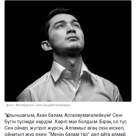
фото: ©instagram.com/assylkhantolepov
“Құлыншағым, Ахан балам, Ассалаумағалейкүм! Сені
бүгін түсімде көрдім...Көріп мәз болдым. Бірақ ол түс.
Сен ойнап, жүгіріп жүрсің. Алпамыс ағаң сені иіскеп,
ойнатып жүр екен. “Менің балам тірі” деп айта алмай,