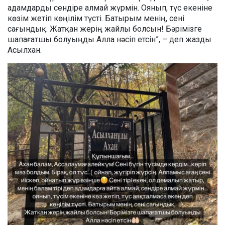
адамдарды сендіре алмай жүрмін. Оянып, түс екеніне
көзім жетіп көңілім түсті. Батырым менің, сені
сағындық. Жатқан жерің жайлы болсын! Бәрімізге
шапағатшы болуыңды Алла нәсіп етсін”, – деп жазды
Асылхан.