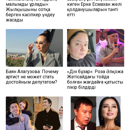
малымды ұрлады»:
киген Ерке Есмахан желі
Жылқышыны сотқа
қолданушыларын тәнті
берген кәсіпкер үндеу
етті
жасады
Баян Алагузова: Почему
«Дін бұзар»: Роза Әлқожа
артист не может стать
Жетісайдағы тойда
достойным депутатом?
болған жағдайға қатысты
пікір білдірді