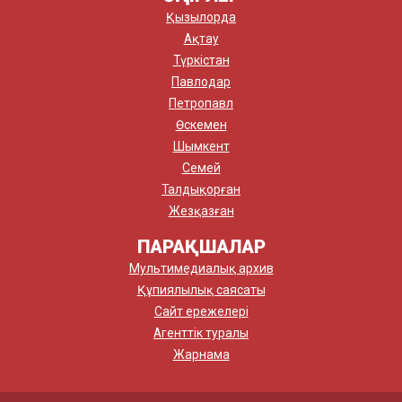
Қызылорда
Ақтау
Түркістан
Павлодар
Петропавл
Өскемен
Шымкент
Семей
Талдықорған
Жезқазған
ПАРАҚШАЛАР
Мультимедиалық архив
Құпиялылық саясаты
Сайт ережелері
Агенттік туралы
Жарнама