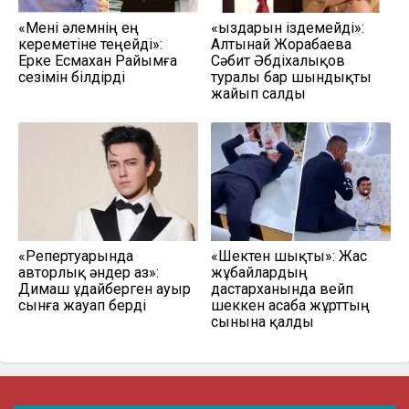
«Мені әлемнің ең
«Қыздарын іздемейді»:
кереметіне теңейді»:
Алтынай Жорабаева
Ерке Есмахан Райымға
Сәбит Әбдіхалықов
сезімін білдірді
туралы бар шындықты
жайып салды
«Репертуарында
«Шектен шықты»: Жас
авторлық әндер аз»:
жұбайлардың
Димаш Құдайберген ауыр
дастарханында вейп
сынға жауап берді
шеккен асаба жұрттың
сынына қалды