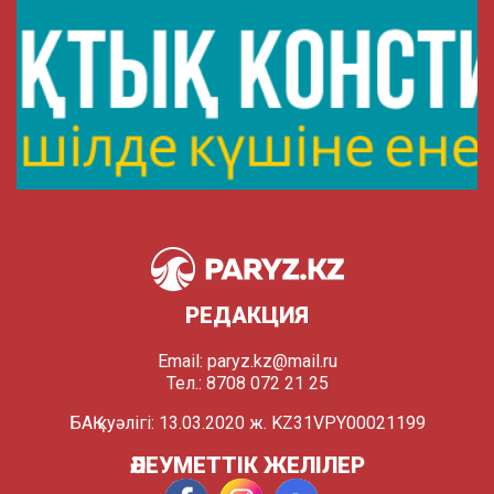
РЕДАКЦИЯ
Email:
paryz.kz@mail.ru
Тел.: 8708 072 21 25
БАҚ куәлігі: 13.03.2020 ж. KZ31VPY00021199
ӘЛЕУМЕТТІК ЖЕЛІЛЕР