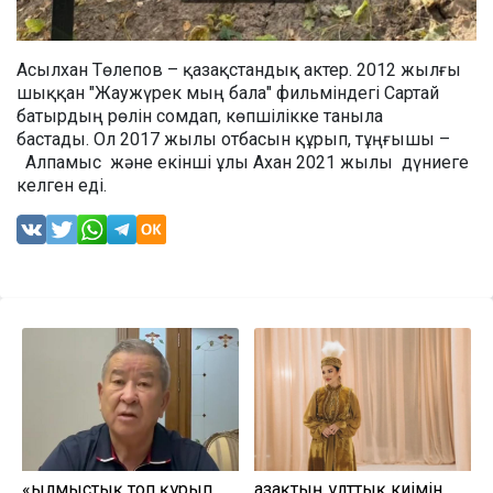
Асылхан Төлепов – қазақстандық актер. 2012 жылғы
шыққан "Жаужүрек мың бала" фильміндегі Сартай
батырдың рөлін сомдап, көпшілікке таныла
бастады. Ол 2017 жылы отбасын құрып, тұңғышы –
Алпамыс және екінші ұлы Ахан 2021 жылы дүниеге
келген еді.
«Қылмыстық топ құрып,
Қазақтың ұлттық киімін