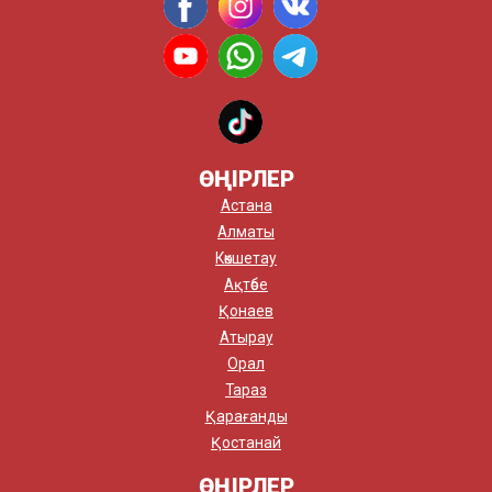
ӨҢІРЛЕР
Астана
Алматы
Көкшетау
Ақтөбе
Қонаев
Атырау
Орал
Тараз
Қарағанды
Қостанай
ӨҢІРЛЕР