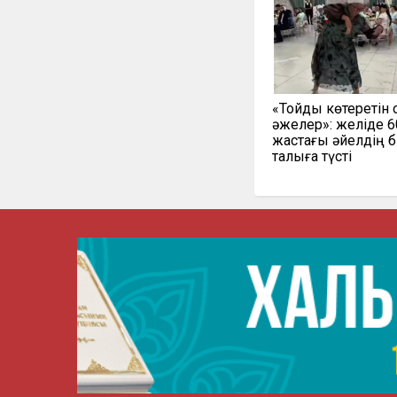
«Тойды көтеретін
әжелер»: желіде 6
жастағы әйелдің би
талқыға түсті