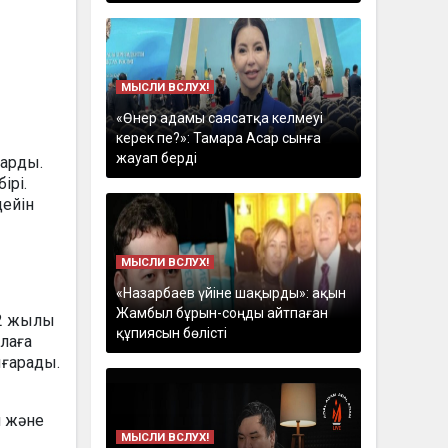
МЫСЛИ ВСЛУХ!
«Өнер адамы саясатқа келмеуі
керек пе?»: Тамара Асар сынға
жауап берді
барды.
ірі.
дейін
МЫСЛИ ВСЛУХ!
«Назарбаев үйіне шақырды»: ақын
Жамбыл бұрын-соңды айтпаған
92 жылы
құпиясын бөлісті
алаға
ығарады.
н және
МЫСЛИ ВСЛУХ!