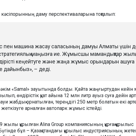
кәсіпорынның даму перспективаларына тоқталып:
іс пен машина жасау саласының дамуы Алматы үшін д
е стратегиялық маңызға ие. Жұмысшы мамандықтар жыл
ндірісті кеңейтуге және жаңа жұмыс орындарын ашуға
е дайынбыз», – деді.
 әкім «Samal» зауытында болды. Қайта жаңғыртудан кейін 
лып, өндірістік қуат айына 12 млн литр ауыз суға дейін артқ
уи жабдық орнатылған, тереңдігі 250 метр болатын екі арт
 жеткізуге арналған автопарк жұмыс істейді.
 жылы құрылған Alina Group компаниясының құрғақ құрылыс
 Бүгінде бұл – Қазақстандағы құрылыс индустриясының жете