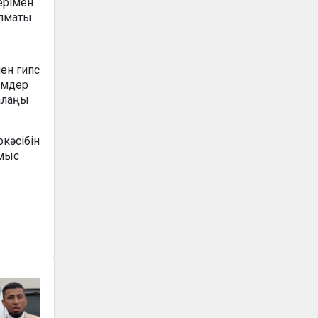
ерімен
Алматы
ен гипс
лімдер
 алаңы
кәсібін
ұмыс