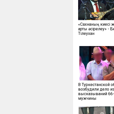
«Сахнаның киесі жо
артық әсірелеу» - 
Тілеухан
В Туркестанской о
возбудили дело из
высказываний 66-
мужчины