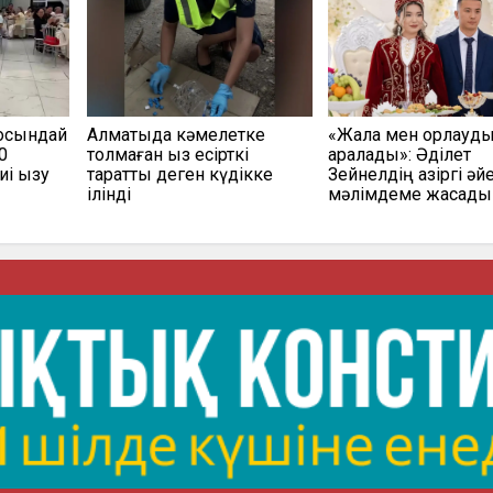
 осындай
Алматыда кәмелетке
«Жала мен қорлауды
0
толмаған қыз есірткі
қаралады»: Әділет
і қызу
таратты деген күдікке
Зейнелдің қазіргі әй
ілінді
мәлімдеме жасады