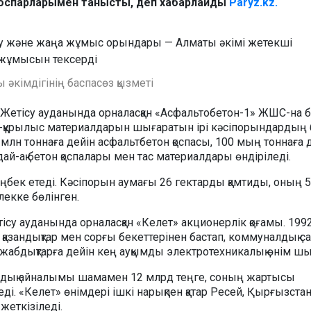
оспарларымен танысты, деп хабарлайды
Paryz.kz.
 әкімдігінің баспасөз қызметі
і Жетісу ауданында орналасқан «Асфальтобетон-1» ЖШС-на 
л-құрылыс материалдарын шығаратын ірі кәсіпорындардың б
лн тоннаға дейін асфальтбетон қоспасы, 100 мың тоннаға 
ай-ақ бетон қоспалары мен тас материалдары өндіріледі.
ңбек етеді. Кәсіпорын аумағы 26 гектарды қамтиды, оның 5
екке бөлінген.
тісу ауданында орналасқан «Келет» акционерлік қоғамы. 19
 қазандықтар мен сорғы бекеттерінен бастап, коммуналдық с
 жабдықтарға дейін кең ауқымды электротехникалық өнім ш
ық айналымы шамамен 12 млрд теңге, соның жартысы
леді. «Келет» өнімдері ішкі нарықпен қатар Ресей, Қырғызста
жеткізіледі.