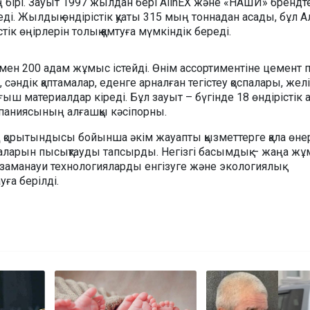
бірі. Зауыт 1997 жылдан бері AlinEX және «НАШИ» брендт
і. Жылдық өндірістік қуаты 315 мың тоннадан асады, бұл 
тік өңірлерін толық қамтуға мүмкіндік береді.
ен 200 адам жұмыс істейді. Өнім ассортиментіне цемент п
р, сәндік қаптамалар, еденге арналған тегістеу қоспалары, же
ыш материалдар кіреді. Бұл зауыт – бүгінде 18 өндірістік
мпаниясының алғашқы кәсіпорны.
орытындысы бойынша әкім жауапты қызметтерге қала өнер
араларын пысықтауды тапсырды. Негізгі басымдық – жаңа ж
заманауи технологияларды енгізуге және экологиялық
уға берілді.