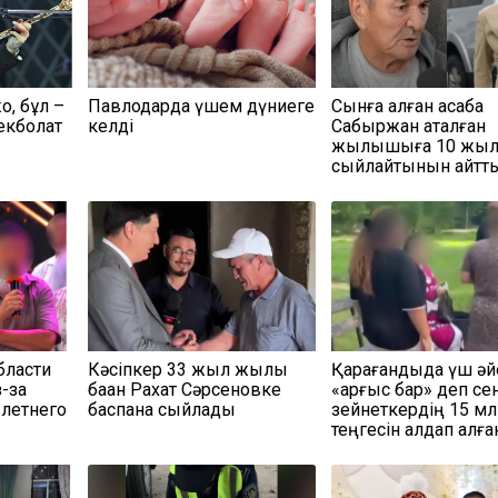
қ, бұл –
Павлодарда үшем дүниеге
Сынға қалған асаба
Бекболат
келді
Сабыржан ақталған
жылқышыға 10 жыл
сыйлайтынын айтт
бласти
Кәсіпкер 33 жыл жылқы
Қарағандыда үш әй
-за
баққан Рахат Сәрсеновке
«қарғыс бар» деп сен
летнего
баспана сыйлады
зейнеткердің 15 мл
теңгесін алдап алға