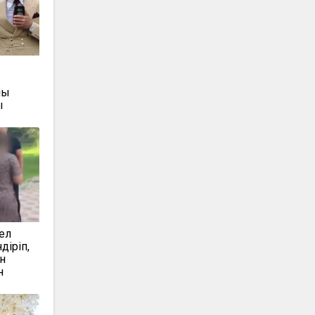
қы
ы
ел
діріп,
н
н