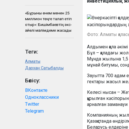
инвестициялық ж
«Бұрынғы енем менен 25
миллион теңге талап етіп
отыр»: Бишімбаевтің экс-
әйелі мәлімдеме жасады
Фото: Алматы қаласы
Алдымен қала әкім
Теги:
Бұл – қаладағы жо
Мұнда жылына 1,5 м
Алматы
мұнай битумы, сонд
Дархан Сатыбалды
Зауытта 700 адам е
Бөлісу:
гектары жасыл жел
ВКонтакте
Келесі нысан – Же
Одноклассники
құрылған кәсіпорын
Twitter
арналған заманауи
Telegram
Компанияның жылд
Қазақстанда өндірі
Беларусь елдеріне 