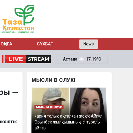
ОҚИҒА
СҰХБАТ
News
Астана
17.19°C
МЫСЛИ В СЛУХ!
ары —
МЫСЛИ ВСЛУХ!
«Қария толық ақталған жоқ»: Айгүл
әсіптік
Орынбек жылқышының ісі туралы
айтты