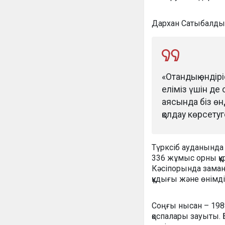
Дархан Сатыбалды 
«Отандық өндір
еліміз үшін д
аясында біз ө
қолдау көрсетуг
Түрксіб ауданында
336 жұмыс орны құры
Кәсіпорында замана
құдығы және өнімді
Соңғы нысан – 1989
қоспалары зауыты.