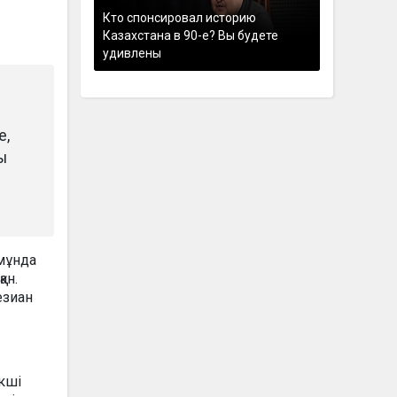
Кто спонсировал историю
Казахстана в 90-е? Вы будете
удивлены
е,
ы
мұнда
ан.
езиан
кші