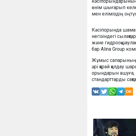
кәсіпорындарының 
өнім шығарып келед
мен еліміздің оңтүс
Кәсіпорында шамам
негізіндегі сылақта
және гидрооқшаулағ
бар Alina Group ко
Жұмыс сапарының қ
әрі қарай қолдау ш
орындарын ашуға, 
стандарттарды сақта