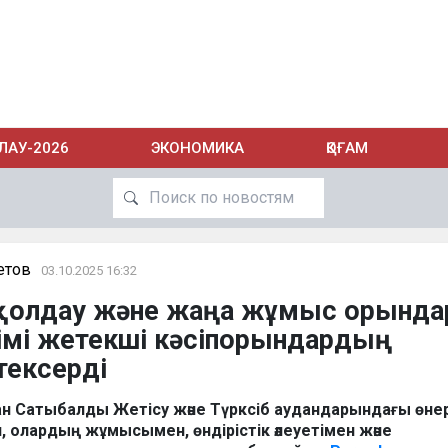
ЛАУ-2026
ЭКОНОМИКА
ҚОҒАМ
етов
03.10.2025 16:32
і қолдау және жаңа жұмыс орынд
імі жетекші кәсіпорындардың
ексерді
ан Сатыбалды Жетісу және Түрксіб аудандарындағы өнерк
 олардың жұмысымен, өндірістік әлеуетімен және