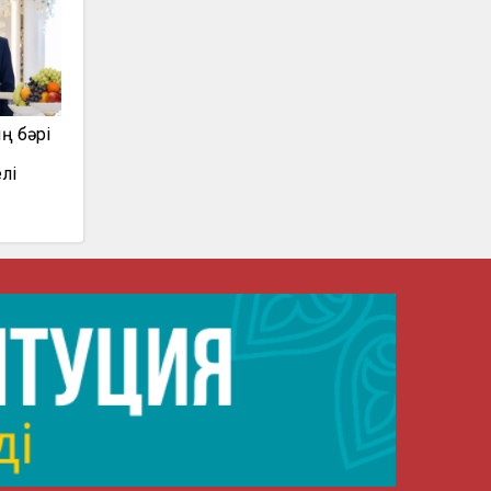
ң бәрі
елі