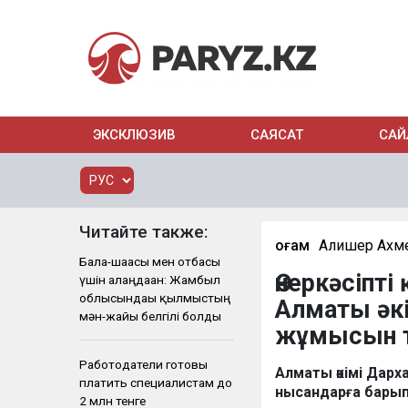
ЭКСКЛЮЗИВ
САЯСАТ
САЙ
Читайте также:
Қоғам
Алишер Ахм
Бала-шағасы мен отбасы
Өнеркәсіпт
үшін алаңдаған: Жамбыл
облысындағы қылмыстың
Алматы әк
мән-жайы белгілі болды
жұмысын т
Работодатели готовы
Алматы әкімі Дарх
платить специалистам до
нысандарға барып,
2 млн тенге