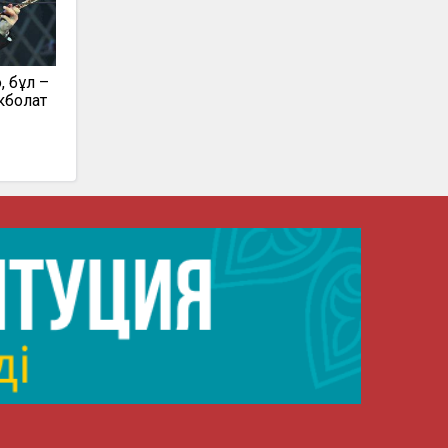
, бұл –
екболат