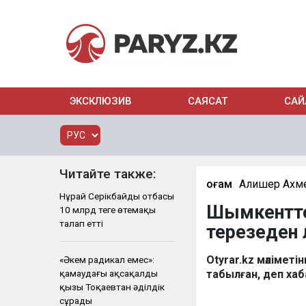
ЭКСКЛЮЗИВ
САЯСАТ
САЙ
Читайте также:
Қоғам
Алишер Ахм
Нұрай Серікбайдың отбасы
Шымкентте 
10 млрд теңге өтемақы
талап етті
терезеден
Otyrar.kz мәлімет
«Әкем радикал емес»:
қамаудағы ақсақалдың
табылған, деп ха
қызы Тоқаевтан әділдік
сұрады