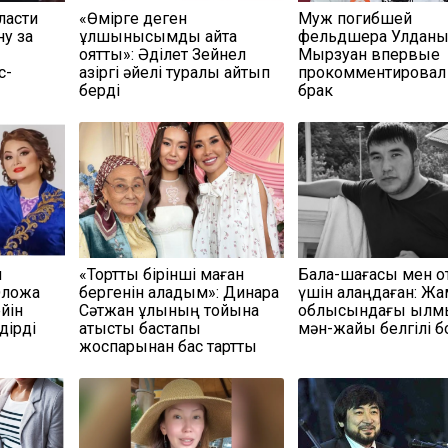
ласти
«Өмірге деген
Муж погибшей
у за
құлшынысымды қайта
фельдшера Улдан
оятты»: Әділет Зейнел
Мырзуан впервые
с-
қазіргі әйелі туралы айтып
прокомментировал
берді
брак
м
«Тортты бірінші маған
Бала-шағасы мен о
Әлқожа
бергенін қаладым»: Динара
үшін алаңдаған: Ж
йін
Сәтжан ұлының тойына
облысындағы қыл
дірді
қатысты бастапқы
мән-жайы белгілі 
жоспарынан бас тартты