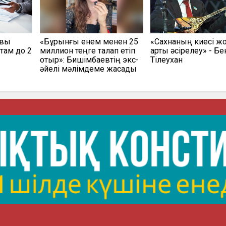
овы
«Бұрынғы енем менен 25
«Сахнаның киесі жоқ
там до 2
миллион теңге талап етіп
артық әсірелеу» - Б
отыр»: Бишімбаевтің экс-
Тілеухан
әйелі мәлімдеме жасады