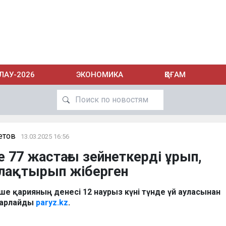
ЛАУ-2026
ЭКОНОМИКА
ҚОҒАМ
етов
13.03.2025 16:56
77 жастағы зейнеткерді ұрып,
 лақтырып жіберген
інше қарияның денесі 12 наурыз күні түнде үй ауласынан
барлайды
paryz.kz
.