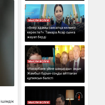
МЫСЛИ ВСЛУХ!
«Өнер адамы саясатқа келмеуі
керек пе?»: Тамара Асар сынға
жауап берді
МЫСЛИ ВСЛУХ!
«Назарбаев үйіне шақырды»: ақын
Жамбыл бұрын-соңды айтпаған
құпиясын бөлісті
 ішімдік
МЫСЛИ ВСЛУХ!