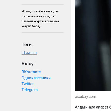
«Өзімді сатқынмын деп
ойламаймын»: Әділет
Зейнел жұрттың сынына
жауап берді
Теги:
Шымкент
Бөлісу:
ВКонтакте
Одноклассники
Twitter
Telegram
pixabay.com
Алдын-ала ақпарат 