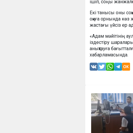
ішіп, соңы жанжалға
Екі танысы оны соқ
оқиға орнында көз 
жастағы үйсіз ер 
«Адам мәйітінің ау
іздестіру шаралары
анықтауға бағыттал
хабарламасында.