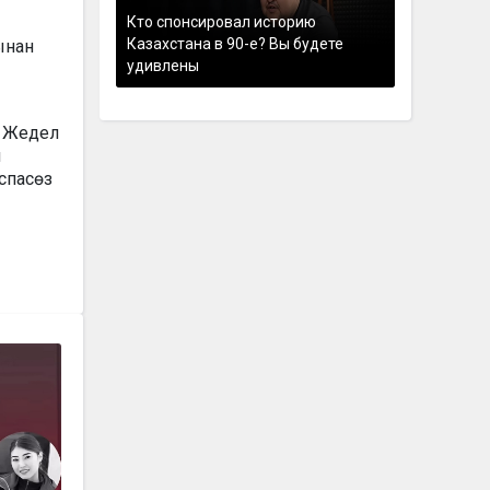
Кто спонсировал историю
Казахстана в 90-е? Вы будете
ынан
удивлены
. Жедел
н
аспасөз