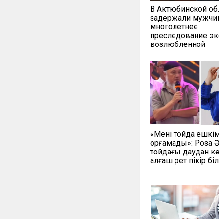
В Актюбинской об
задержали мужчин
многолетнее
преследование эк
возлюбленной
«Мені тойда ешкі
қорғамады»: Роза 
тойдағы даудан ке
алғаш рет пікір біл