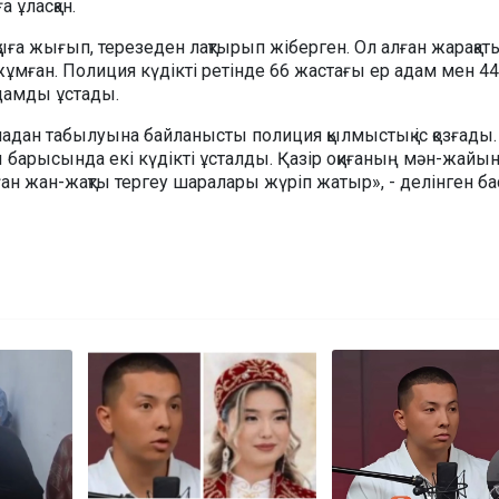
 ұласқан.
қыға жығып, терезеден лақтырып жіберген. Ол алған жарақат
жұмған. Полиция күдікті ретінде 66 жастағы ер адам мен 44
адамды ұстады.
ладан табылуына байланысты полиция қылмыстық іс қозғады
 барысында екі күдікті ұсталды. Қазір оқиғаның мән-жайы
ған жан-жақты тергеу шаралары жүріп жатыр», - делінген б