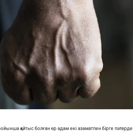
бойынша қайтыс болған ер адам екі азаматпен бірге пәтерде