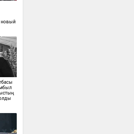
ы
 новый
тбасы
амбыл
мыстың
болды