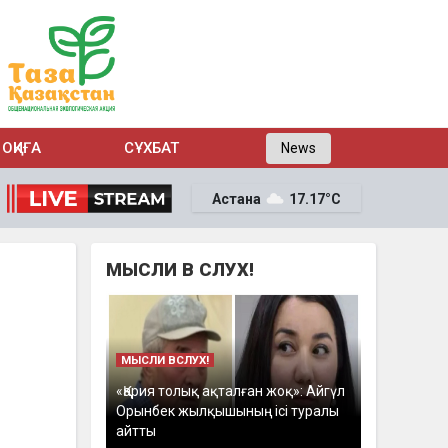
ОҚИҒА
СҰХБАТ
News
Астана
17.17°C
МЫСЛИ В СЛУХ!
МЫСЛИ ВСЛУХ!
«Қария толық ақталған жоқ»: Айгүл
Орынбек жылқышының ісі туралы
айтты