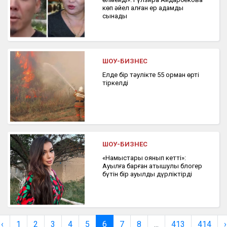
көп әйел алған ер адамды
сынады
ШОУ-БИЗНЕС
Елде бір тәулікте 55 орман өрті
тіркелді
ШОУ-БИЗНЕС
«Намыстары оянып кетті»:
Ауылға барған атышулы блогер
бүтін бір ауылды дүрліктірді
‹
1
2
3
4
5
6
7
8
...
413
414
›