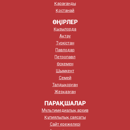
Қарағанды
Қостанай
ӨҢІРЛЕР
Қызылорда
Ақтау
Түркістан
Павлодар
Петропавл
Өскемен
Шымкент
Семей
Талдықорған
Жезқазған
ПАРАҚШАЛАР
Мультимедиалық архив
Құпиялылық саясаты
Сайт ережелері