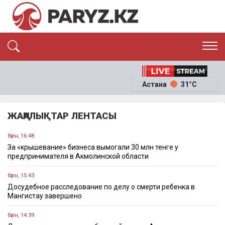
ЭКСКЛЮЗИВ
САЯСАТ
Астана
31°C
САЙЛАУ-2026
ЭКОНОМИКА
ҚОҒАМ
ОҚИҒА
ЖАҢАЛЫҚТАР ЛЕНТАСЫ
СҰХБАТ
News
бүгін, 16:48
За «крышевание» бизнеса вымогали 30 млн тенге у
предпринимателя в Акмолинской области
бүгін, 15:43
Досудебное расследование по делу о смерти ребенка в
Мангистау завершено
бүгін, 14:39