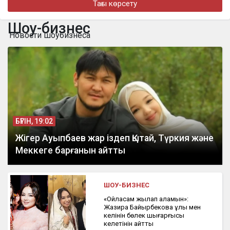
Тағы көрсету
бүгін, 19:42
Шавкат Рахмоновның әкесі Бақтыбай Рахманұлы дүниеден
Шоу-бизнес
өтті
Новости шоубизнеса
бүгін, 17:07
Қазақстанға Бельгия Королі Филипп келеді
БҮГІН, 19:02
Жігер Ауыпбаев жар іздеп Қытай, Түркия және
Меккеге барғанын айтты
ШОУ-БИЗНЕС
«Ойласам жылап қаламын»:
Жазира Байырбекова ұлы мен
келінін бөлек шығарғысы
келетінін айтты