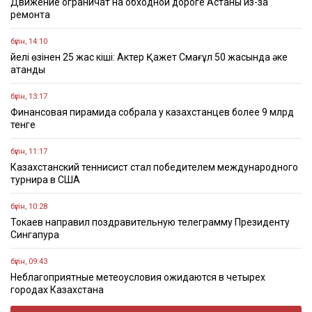
Движение ограничат на обходной дороге Астаны из-за
ремонта
бүгін, 14:10
Әйелі өзінен 25 жас кіші: Актер Қажет Смағұл 50 жасында әке
атанды
бүгін, 13:17
Финансовая пирамида собрала у казахстанцев более 9 млрд
тенге
бүгін, 11:17
Казахстанский теннисист стал победителем международного
турнира в США
бүгін, 10:28
Токаев направил поздравительную телеграмму Президенту
Сингапура
бүгін, 09:43
Неблагоприятные метеоусловия ожидаются в четырех
городах Казахстана