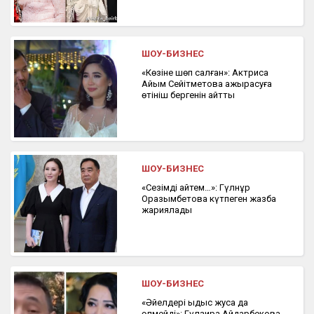
ШОУ-БИЗНЕС
«Көзіне шөп салған»: Актриса
Айым Сейітметова ажырасуға
өтініш бергенін айтты
ШОУ-БИЗНЕС
«Сезімді қайтем…»: Гүлнұр
Оразымбетова күтпеген жазба
жариялады
ШОУ-БИЗНЕС
«Әйелдері ыдыс жуса да
өлмейді»: Гүлзира Айдарбекова