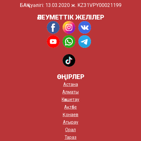
БАҚ куәлігі: 13.03.2020 ж. KZ31VPY00021199
ӘЛЕУМЕТТІК ЖЕЛІЛЕР
ӨҢІРЛЕР
Астана
Алматы
Көкшетау
Ақтөбе
Қонаев
Атырау
Орал
Тараз