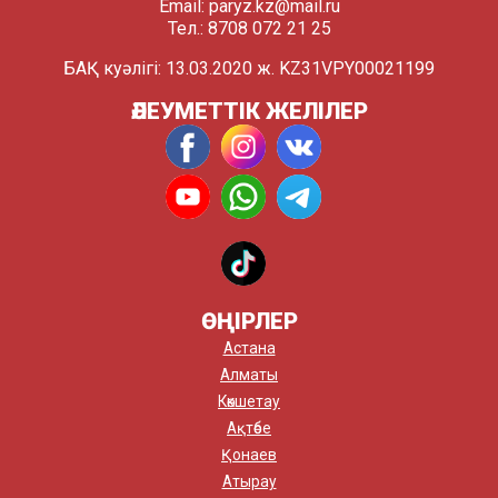
Email:
paryz.kz@mail.ru
Тел.: 8708 072 21 25
БАҚ куәлігі: 13.03.2020 ж. KZ31VPY00021199
ӘЛЕУМЕТТІК ЖЕЛІЛЕР
ӨҢІРЛЕР
Астана
Алматы
Көкшетау
Ақтөбе
Қонаев
Атырау