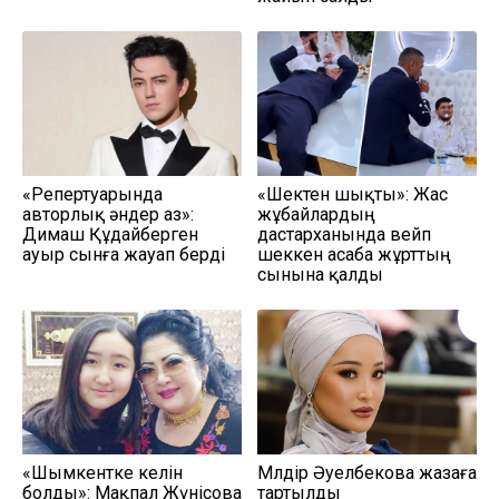
«Репертуарында
«Шектен шықты»: Жас
авторлық әндер аз»:
жұбайлардың
Димаш Құдайберген
дастарханында вейп
ауыр сынға жауап берді
шеккен асаба жұрттың
сынына қалды
«Шымкентке келін
Мөлдір Әуелбекова жазаға
болды»: Мақпал Жүнісова
тартылды