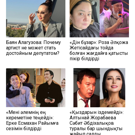
Баян Алагузова: Почему
«Дін бұзар»: Роза Әлқожа
артист не может стать
Жетісайдағы тойда
достойным депутатом?
болған жағдайға қатысты
пікір білдірді
«Мені әлемнің ең
«Қыздарын іздемейді»:
кереметіне теңейді»:
Алтынай Жорабаева
Ерке Есмахан Райымға
Сәбит Әбдіхалықов
сезімін білдірді
туралы бар шындықты
жайып салды