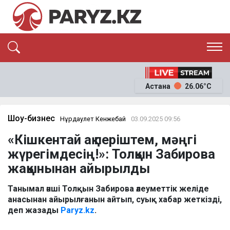
ЭКСКЛЮЗИВ
САЯСАТ
Астана
26.06°C
САЙЛАУ-2026
ЭКОНОМИКА
ҚОҒАМ
ОҚИҒА
Шоу-бизнес
Нұрдаулет Кенжебай
03.09.2025 09:56
СҰХБАТ
«Кішкентай ақ періштем, мәңгі
News
жүрегімдесің!»: Толқын Забирова
жақынынан айырылды
Танымал әнші Толқын Забирова әлеуметтік желіде
анасынан айырылғанын айтып, суық хабар жеткізді,
деп жазады
Paryz.kz
.