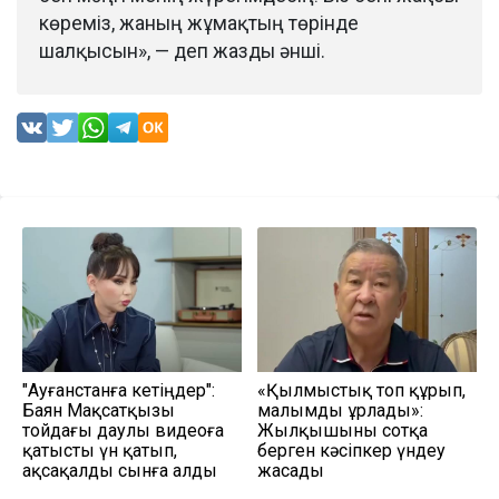
көреміз, жаның жұмақтың төрінде
шалқысын», — деп жазды әнші.
"Ауғанстанға кетіңдер":
«Қылмыстық топ құрып,
Баян Мақсатқызы
малымды ұрлады»:
тойдағы даулы видеоға
Жылқышыны сотқа
қатысты үн қатып,
берген кәсіпкер үндеу
ақсақалды сынға алды
жасады