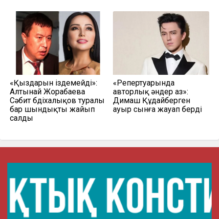
«Қыздарын іздемейді»:
«Репертуарында
Алтынай Жорабаева
авторлық әндер аз»:
Сәбит Әбдіхалықов туралы
Димаш Құдайберген
бар шындықты жайып
ауыр сынға жауап берді
салды