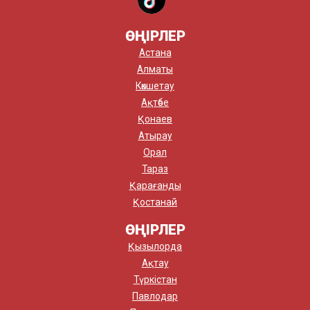
ӨҢІРЛЕР
Астана
Алматы
Көкшетау
Ақтөбе
Қонаев
Атырау
Орал
Тараз
Қарағанды
Қостанай
ӨҢІРЛЕР
Қызылорда
Ақтау
Түркістан
Павлодар