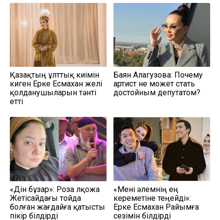
Қазақтың ұлттық киімін
Баян Алагузова: Почему
киген Ерке Есмахан желі
артист не может стать
қолданушыларын тәнті
достойным депутатом?
етті
«Дін бұзар»: Роза Әлқожа
«Мені әлемнің ең
Жетісайдағы тойда
кереметіне теңейді»:
болған жағдайға қатысты
Ерке Есмахан Райымға
пікір білдірді
сезімін білдірді