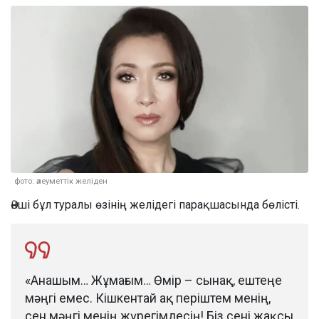
фото: әлеуметтік желіден
Әнші бұл туралы өзінің желідегі парақшасында бөлісті.
«Анашым… Жұмағым… Өмір – сынақ, ештеңе
мәңгі емес. Кішкентай ақ періштем менің,
сен мәңгі менің жүрегімдесің! Біз сені жақсы