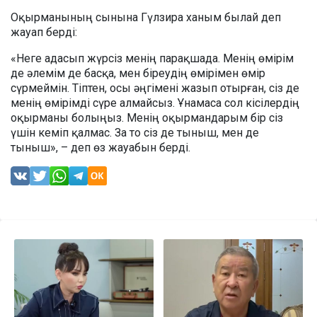
Оқырманының сынына Гүлзира ханым былай деп
жауап берді:
«Неге адасып жүрсіз менің парақшада. Менің өмірім
де әлемім де басқа, мен біреудің өмірімен өмір
сүрмеймін. Тіптен, осы әңгімені жазып отырған, сіз де
менің өмірімді сүре алмайсыз. Ұнамаса сол кісілердің
оқырманы болыңыз. Менің оқырмандарым бір сіз
үшін кеміп қалмас. За то сіз де тыныш, мен де
тыныш», – деп өз жауабын берді.