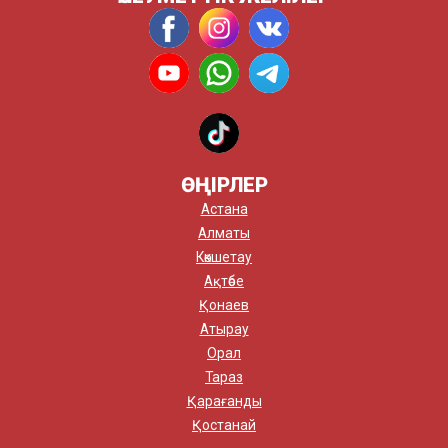
ӨҢІРЛЕР
Астана
Алматы
Көкшетау
Ақтөбе
Қонаев
Атырау
Орал
Тараз
Қарағанды
Қостанай