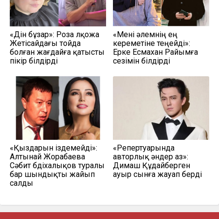
«Дін бұзар»: Роза Әлқожа
«Мені әлемнің ең
Жетісайдағы тойда
кереметіне теңейді»:
болған жағдайға қатысты
Ерке Есмахан Райымға
пікір білдірді
сезімін білдірді
«Қыздарын іздемейді»:
«Репертуарында
Алтынай Жорабаева
авторлық әндер аз»:
Сәбит Әбдіхалықов туралы
Димаш Құдайберген
бар шындықты жайып
ауыр сынға жауап берді
салды