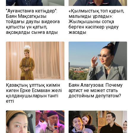
"Ауғанстанға кетіңдер":
«Қылмыстық топ құрып,
Баян Мақсатқызы
малымды ұрлады»:
тойдағы даулы видеоға
Жылқышыны сотқа
қатысты үн қатып,
берген кәсіпкер үндеу
ақсақалды сынға алды
жасады
Қазақтың ұлттық киімін
Баян Алагузова: Почему
киген Ерке Есмахан желі
артист не может стать
қолданушыларын тәнті
достойным депутатом?
етті