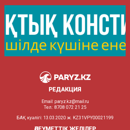
РЕДАКЦИЯ
Email:
paryz.kz@mail.ru
Тел.: 8708 072 21 25
БАҚ куәлігі: 13.03.2020 ж. KZ31VPY00021199
ӘЛЕУМЕТТІК ЖЕЛІЛЕР