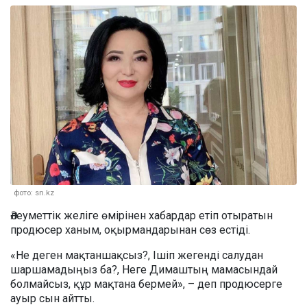
фото: sn.kz
Әлеуметтік желіге өмірінен хабардар етіп отыратын
продюсер ханым, оқырмандарынан сөз естіді.
«Не деген мақтаншақсыз?, Ішіп жегенді салудан
шаршамадыңыз ба?, Неге Димаштың мамасындай
болмайсыз, құр мақтана бермей», – деп продюсерге
ауыр сын айтты.