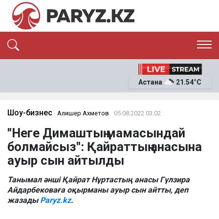
ЭКСКЛЮЗИВ
САЯСАТ
Астана
21.54°C
САЙЛАУ-2026
ЭКОНОМИКА
ҚОҒАМ
ОҚИҒА
Шоу-бизнес
Алишер Ахметов
05.08.2022 03:02
СҰХБАТ
"Неге Димаштың мамасындай
News
болмайсыз": Қайраттың анасына
ауыр сын айтылды
Танымал әнші Қайрат Нұртастың анасы Гүлзира
Айдарбековаға оқырманы ауыр сын айтты, деп
жазады
Paryz.kz
.