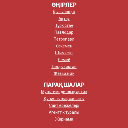
ӨҢІРЛЕР
Қызылорда
Ақтау
Түркістан
Павлодар
Петропавл
Өскемен
Шымкент
Семей
Талдықорған
Жезқазған
ПАРАҚШАЛАР
Мультимедиалық архив
Құпиялылық саясаты
Сайт ережелері
Агенттік туралы
Жарнама