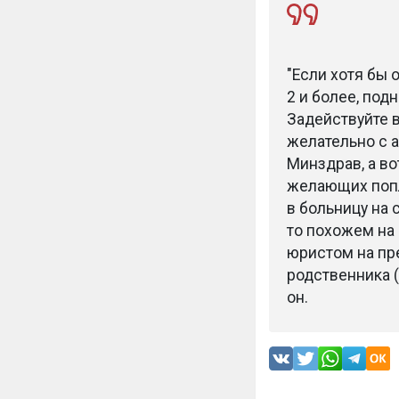
"Если хотя бы 
2 и более, под
Задействуйте в
желательно с а
Минздрав, а во
желающих попл
в больницу на 
то похожем на
юристом на пре
родственника 
он.