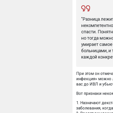
"Разница лежи
некомпетентно
спасти. Понятн
но тогда можно
умирает самое
больницами, и 
каждой конкрет
При этом он отмеча
инфекция» можно л
вас до ИВЛ и убью
Вот признаки неко
1. Назначают декс
заболевания, когд