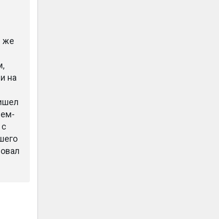
и же
м,
и на
ришел
чем-
 с
ашего
ровал