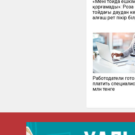
«Мені тойда ешкі
қорғамады»: Роза
тойдағы даудан ке
алғаш рет пікір біл
Работодатели гот
платить специалис
млн тенге