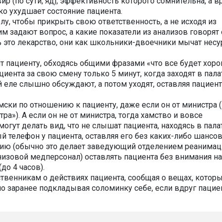
ир (по сути, яд), эффективность которого сомнительна, а в
ко ухудшает состояние пациента.
олу, чтобы прикрыть свою ответственность, а не исходя из
м задают вопрос, а какие показатели из анализов говорят 
ь это лекарство, они как школьники-двоечники мычат несу
ят пациенту, обходясь общими фразами «что все будет хоро
циента за свою смену только 5 минут, когда заходят в палат
 еле слышно обсуждают, а потом уходят, оставляя пациент
.
амски по отношению к пациенту, даже если он от министра (
тра»). А если он не от министра, тогда хамство и вовсе
огут делать вид, что не слышат пациента, находясь в палат
й телефон у пациента, оставляя его без каких-либо шансо
цию (обычно это делает заведующий отделением реанимац
 низовой медперсонал) оставлять пациента без внимания на
до 4 часов).
ственникам о действиях пациента, сообщая о вещах, котор
но заранее подкладывая соломинку себе, если вдруг пацие