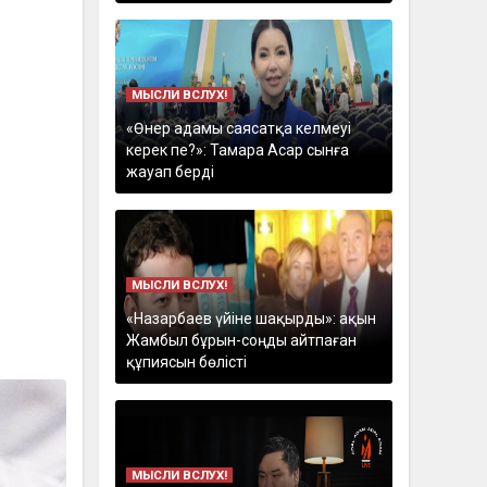
МЫСЛИ ВСЛУХ!
«Өнер адамы саясатқа келмеуі
керек пе?»: Тамара Асар сынға
жауап берді
МЫСЛИ ВСЛУХ!
«Назарбаев үйіне шақырды»: ақын
Жамбыл бұрын-соңды айтпаған
құпиясын бөлісті
МЫСЛИ ВСЛУХ!