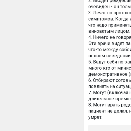
2. Вводят ремдесив
очевиден - он толь
3. Лечат по проток
симптомов. Когда и
что надо применят
виноватым лицом.
4. Ничего не говор
Эти врачи видят па
что-то между собой
полном неведении
5. Ведут себя по-х
много кто от минис
демонстративное (м
6. Отбирают сотовы
повлиять на ситуа
7. Могут (включая
длительное время (
8. Могут врать род
пациент не делал, 
умрет.