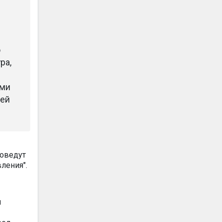
о
ра,
ыми
чей
доведут
вления".
я