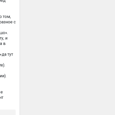
ред
о том,
разное с
шо».
у, и
а в
«да тут
е).
в
ии).
ые
нт