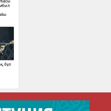
тбасы
амбыл
айы
қ, бұл