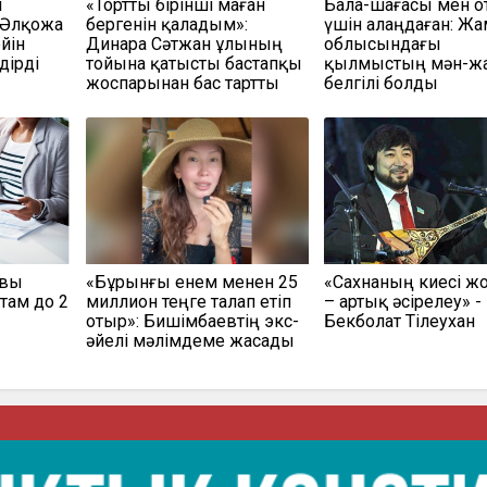
м
«Тортты бірінші маған
Бала-шағасы мен о
 Әлқожа
бергенін қаладым»:
үшін алаңдаған: Ж
йін
Динара Сәтжан ұлының
облысындағы
дірді
тойына қатысты бастапқы
қылмыстың мән-ж
жоспарынан бас тартты
белгілі болды
овы
«Бұрынғы енем менен 25
«Сахнаның киесі жо
там до 2
миллион теңге талап етіп
– артық әсірелеу» -
отыр»: Бишімбаевтің экс-
Бекболат Тілеухан
әйелі мәлімдеме жасады