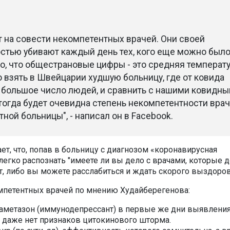
т на совести некомпетентных врачей. Они своей
стью убивают каждый день тех, кого еще можно был
о, что общестрановые цифры - это средняя температу
 взять в Швейцарии худшую больницу, где от ковида
 большое число людей, и сравнить с нашими ковидн
тогда будет очевидна степень некомпетентности вра
ной больницы", - написал он в Facebook.
ет, что, попав в больницу с диагнозом «коронавирусная
егко распознать "имеете ли вы дело с врачами, которые 
т, либо вы можете расслабиться и ждать скорого выздоро
мпетентных врачей по мнению Худайберегенова:
таметазон (иммунодепрессант) в первые же дни выявлени
а даже нет признаков цитокинового шторма.