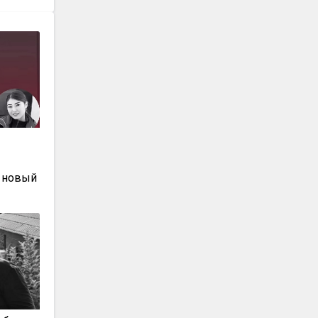
ы
 новый