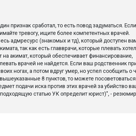
один признак сработал, то есть повод задуматься. Есл
нимайте тревогу, ищите более компетентных врачей.
есь адмресурс (знакомых и тд), который доступен ва
кимата, так как есть главврачи, которые плевать хотел
т на акимат, который обеспечивает финансирование,
евать врачей не найдется. Если ваш родственник п
своих ногах, а потом вдруг умер, но успел сообщить о 
 вышеуказанные 8 пунктов, то можете посоветоваться
дмет подачи иска против этих врачей за убийство в
(подходящую статью УК определит юрист)", - резюми