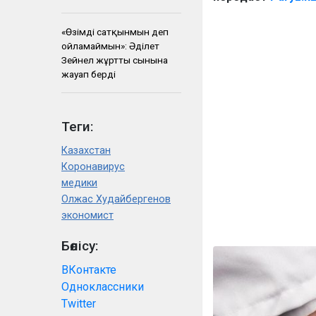
«Өзімді сатқынмын деп
ойламаймын»: Әділет
Зейнел жұрттың сынына
жауап берді
Теги:
Казахстан
Коронавирус
медики
Олжас Худайбергенов
экономист
Бөлісу:
ВКонтакте
Одноклассники
Twitter