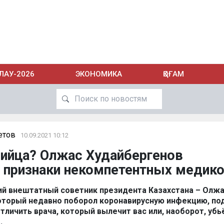
ЛАУ-2026
ЭКОНОМИКА
ҚОҒАМ
етов
10.09.2021 10:12
бийца? Олжас Худайбергенов
 признаки некомпетентных медик
й внештатный советник президента Казахстана – Олж
оторый недавно поборол коронавирусную инфекцию, по
отличить врача, который вылечит вас или, наоборот, убь
z
.