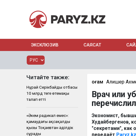
ЭКСКЛЮЗИВ
САЯСАТ
САЙ
Читайте также:
Қоғам
Алишер Ахм
Нұрай Серікбайдың отбасы
Врач или у
10 млрд теңге өтемақы
талап етті
перечислил
Экономист, бывши
«Әкем радикал емес»:
қамаудағы ақсақалдың
Худайбергенов, к
қызы Тоқаевтан әділдік
"секретами", как 
сұрады
передаёт
Paryz.k