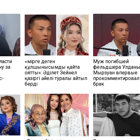
ласти
«Өмірге деген
Муж погибшей
у за
құлшынысымды қайта
фельдшера Улдан
оятты»: Әділет Зейнел
Мырзуан впервые
с-
қазіргі әйелі туралы айтып
прокомментировал
берді
брак