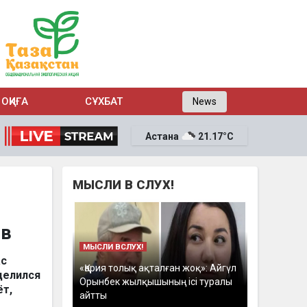
ОҚИҒА
СҰХБАТ
News
Астана
21.17°C
МЫСЛИ В СЛУХ!
ов
МЫСЛИ ВСЛУХ!
ас
«Қария толық ақталған жоқ»: Айгүл
делился
Орынбек жылқышының ісі туралы
ёт,
айтты