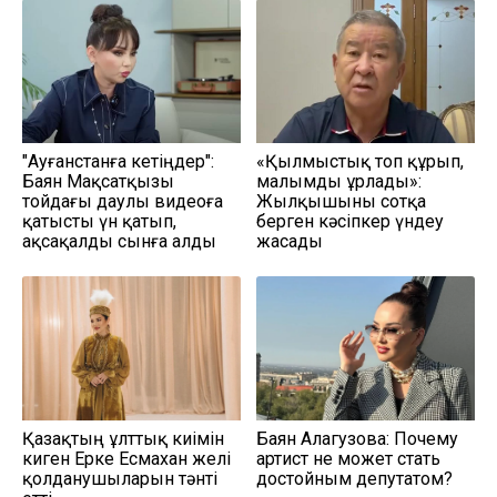
"Ауғанстанға кетіңдер":
«Қылмыстық топ құрып,
Баян Мақсатқызы
малымды ұрлады»:
тойдағы даулы видеоға
Жылқышыны сотқа
қатысты үн қатып,
берген кәсіпкер үндеу
ақсақалды сынға алды
жасады
Қазақтың ұлттық киімін
Баян Алагузова: Почему
киген Ерке Есмахан желі
артист не может стать
қолданушыларын тәнті
достойным депутатом?