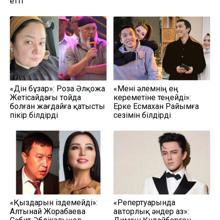
етті
«Дін бұзар»: Роза Әлқожа
«Мені әлемнің ең
Жетісайдағы тойда
кереметіне теңейді»:
болған жағдайға қатысты
Ерке Есмахан Райымға
пікір білдірді
сезімін білдірді
«Қыздарын іздемейді»:
«Репертуарында
Алтынай Жорабаева
авторлық әндер аз»: