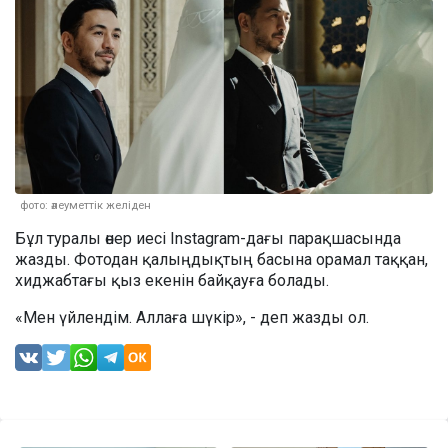
фото: әлеуметтік желіден
Бұл туралы өнер иесі Instagram-дағы парақшасында
жазды. Фотодан қалыңдықтың басына орамал таққан,
хиджабтағы қыз екенін байқауға болады.
«Мен үйлендім. Аллаға шүкір», - деп жазды ол.