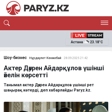
ЭКСКЛЮЗИВ
САЯСАТ
Астана
23.18°C
САЙЛАУ-2026
ЭКОНОМИКА
ҚОҒАМ
ОҚИҒА
Шоу-бизнес
Нұрдаулет Кенжебай
28.09.2025 21:42
СҰХБАТ
Актер Дәурен Айдарқұлов үшінші
News
әйелін көрсетті
Танымал актер Дәурен Айдарқұлов үшінші рет
шаңырақ көтерді, деп хабарлайды Paryz.kz.