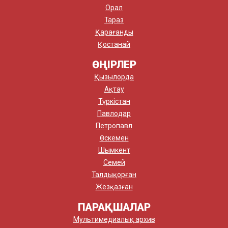
Орал
Тараз
Қарағанды
Қостанай
ӨҢІРЛЕР
Қызылорда
Ақтау
Түркістан
Павлодар
Петропавл
Өскемен
Шымкент
Семей
Талдықорған
Жезқазған
ПАРАҚШАЛАР
Мультимедиалық архив