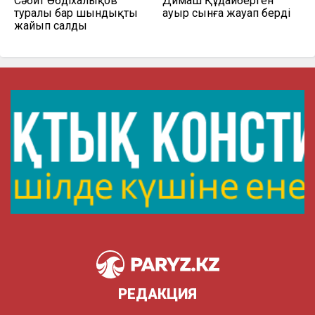
Сәбит Әбдіхалықов
Димаш Құдайберген
туралы бар шындықты
ауыр сынға жауап берді
жайып салды
РЕДАКЦИЯ