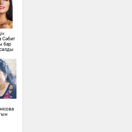
і»:
 Сәбит
ы бар
салды
нісова
ғын