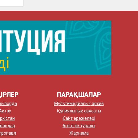
ІРЛЕР
ПАРАҚШАЛАР
зылорда
Мультимедиалық архив
Ақтау
Құпиялылық саясаты
ркістан
Сайт ережелері
влодар
Агенттік туралы
тропавл
Жарнама