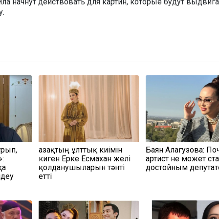
ла начнут действовать для картин, которые будут выдвига
у.
ұрып,
Қазақтың ұлттық киімін
Баян Алагузова: По
:
киген Ерке Есмахан желі
артист не может ст
қа
қолданушыларын тәнті
достойным депута
ндеу
етті