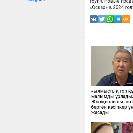
групп. Новые прави
«Оскар» в 2024 год
«Қылмыстық топ қ
малымды ұрлады»
Жылқышыны сот
берген кәсіпкер ү
жасады