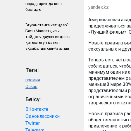
парадтарында көш
yandex.kz
бастады
Американская акад
"Ауғанстанға кетіңдер":
придерживаться ав
Баян Мақсатқызы
«Лучший фильм». О
тойдағы даулы видеоға
қатысты үн қатып,
Новые правила вве
ақсақалды сынға алды
сексуальных и дру
Теперь есть четыр
соблюдаться, чтобы
Теги:
минимум один из а
представителем ра
премия
меньшей мере 30%
Оскар
представителями р
ограниченными во
Бөлісу:
творческого и тех
ВКонтакте
Новые правила рас
Одноклассники
общественностью и
Twitter
привлечение к раб
Telegram