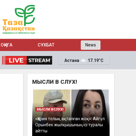
ОҚИҒА
СҰХБАТ
News
Астана
17.19°C
МЫСЛИ В СЛУХ!
МЫСЛИ ВСЛУХ!
«Қария толық ақталған жоқ»: Айгүл
Орынбек жылқышының ісі туралы
айтты