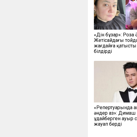
«Дін бұзар»: Роза
Жетісайдағы тойд
жағдайға қатысты 
білдірді
«Репертуарында 
әндер аз»: Димаш
Құдайберген ауыр 
жауап берді