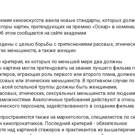
емия киноискусств ввела новые стандарты, которых дол
торы картин, претендующих на премию «Оскар» в номина
б этом сообщается на сайте академии.
дены с целью борьбы с притеснениями расовых, этническ
гих меньшинств, а также женщин.
е критерия, из которых по меньшей мере два должны
 картина могла претендовать на звание лучшего фильма го
ктеров, играющих роль первого или второго плана, долже
совых или этнических меньшинств. В противном случае по
 всей остальной труппы должны быть женщинами,
асовых, этнических, сексуальных меньшинств или людьми
зможностями. Аналогичные требования действуют в отно
нического персонала, задействованного в создании фильма.
пространяются также на маркетологов, специалистов по с
 кинопрокатчиков. Последний критерий - обязательное
оте над картиной стажеров и практикантов из вышепереч