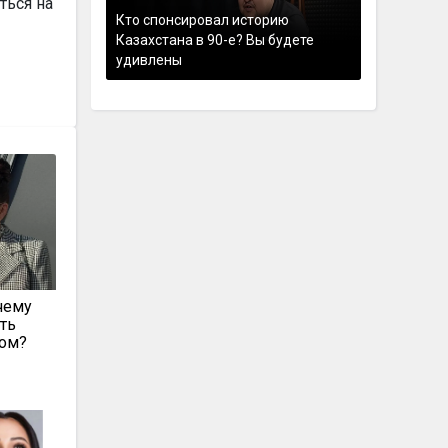
ться на
Кто спонсировал историю
Казахстана в 90-е? Вы будете
удивлены
чему
ать
том?