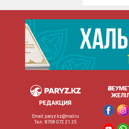
ӘЛЕУМЕ
ЖЕЛІ
РЕДАКЦИЯ
Email:
paryz.kz@mail.ru
Тел.: 8708 072 21 25