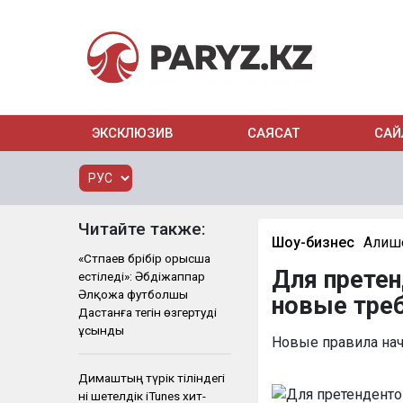
ЭКСКЛЮЗИВ
САЯСАТ
САЙ
Читайте также:
Шоу-бизнес
Алиш
«Сәтпаев бәрібір орысша
Для претен
естіледі»: Әбдіжаппар
Әлқожа футболшы
новые тре
Дастанға тегін өзгертуді
ұсынды
Новые правила начн
Димаштың түрік тіліндегі
әні шетелдік iTunes хит-