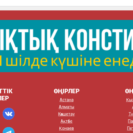
ТТІК
ӨҢІРЛЕР
ӨҢ
ЛЕР
Астана
Қы
Алматы
Көкшетау
Тү
Ақтөбе
Па
Қонаев
Пе