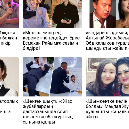
 Әлқожа
«Мені әлемнің ең
«Қыздарын іздемейд
а болған
кереметіне теңейді»: Ерке
Алтынай Жорабаева
пікір
Есмахан Райымға сезімін
Әбдіхалықов турал
білдірді
шындықты жайып 
авторлық
«Шектен шықты»: Жас
«Шымкентке келін
жұбайлардың
болды»: Мақпал Жү
сынға
дастарханында вейп
қуанышты жаңалы
шеккен асаба жұрттың
айтты
сынына қалды