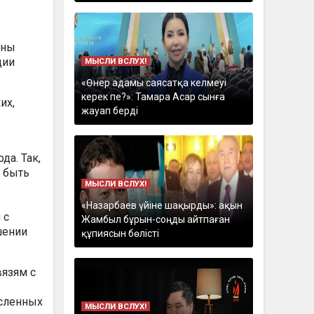
жны
ции
МЫСЛИ ВСЛУХ!
«Өнер адамы саясатқа келмеуі
керек пе?»: Тамара Асар сынға
их,
жауап берді
да. Так,
н быть
МЫСЛИ ВСЛУХ!
«Назарбаев үйіне шақырды»: ақын
 с
Жамбыл бұрын-соңды айтпаған
шении
құпиясын бөлісті
вязям с
исленных
МЫСЛИ ВСЛУХ!