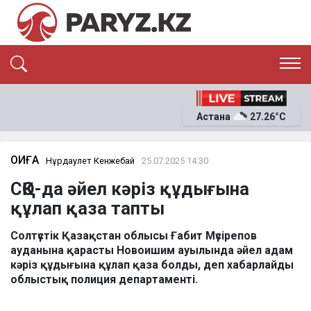
ЭКСКЛЮЗИВ
САЯСАТ
Астана
27.26°C
САЙЛАУ-2026
ЭКОНОМИКА
ҚОҒАМ
ОҚИҒА
ОҚИҒА
Нұрдаулет Кенжебай
25.07.2025 14:30
СҰХБАТ
СҚО-да әйел кәріз құдығына
News
құлап қаза тапты
Солтүстік Қазақстан облысы Ғабит Мүсірепов
ауданына қарасты Новоишим ауылында әйел адам
кәріз құдығына құлап қаза болды, деп хабарлайды
облыстық полиция департаменті.