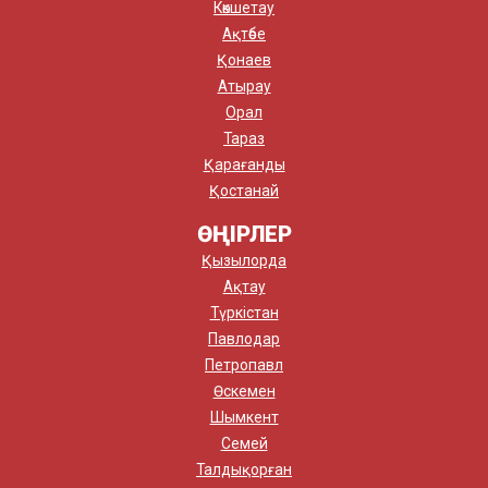
Көкшетау
Ақтөбе
Қонаев
Атырау
Орал
Тараз
Қарағанды
Қостанай
ӨҢІРЛЕР
Қызылорда
Ақтау
Түркістан
Павлодар
Петропавл
Өскемен
Шымкент
Семей
Талдықорған