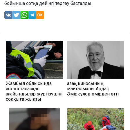
бойынша сотқа дейінгі тергеу басталды.
Жамбыл облысында
Қазақ киносының
жолға таласқан
майталманы Ардақ
ағайындылар жүргізушіні
Әмірқұлов өмірден өтті
соққыға жықты