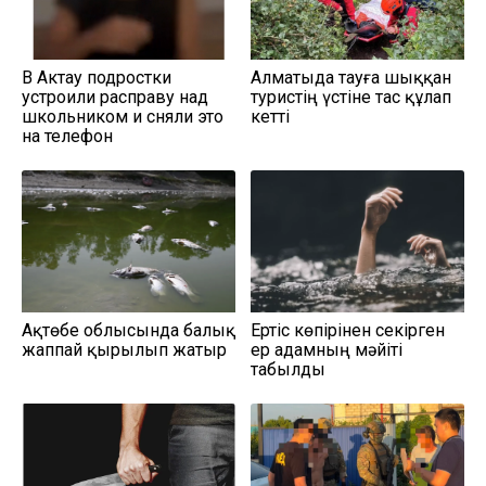
В Актау подростки
Алматыда тауға шыққан
устроили расправу над
туристің үстіне тас құлап
школьником и сняли это
кетті
на телефон
Ақтөбе облысында балық
Ертіс көпірінен секірген
жаппай қырылып жатыр
ер адамның мәйіті
табылды