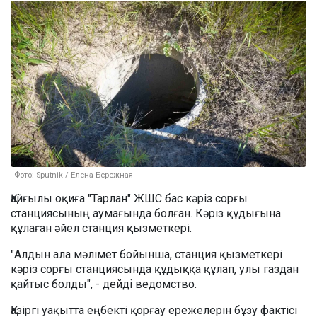
Фото: Sputnik / Елена Бережная
Қайғылы оқиға "Тарлан" ЖШС бас кәріз сорғы
станциясының аумағында болған. Кәріз құдығына
құлаған әйел станция қызметкері.
"Алдын ала мәлімет бойынша, станция қызметкері
кәріз сорғы станциясында құдыққа құлап, улы газдан
қайтыс болды", - дейді ведомство.
Қазіргі уақытта еңбекті қорғау ережелерін бұзу фактісі