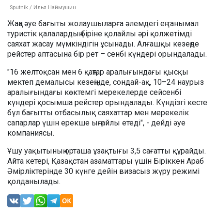
Sputnik / Илья Наймушин
Жаңа әуе бағыты жолаушыларға әлемдегі ең танымал
туристік қалалардың біріне қолайлы әрі қолжетімді
саяхат жасау мүмкіндігін ұсынады. Алғашқы кезеңде
рейстер аптасына бір рет – сенбі күндері орындалады.
"16 желтоқсан мен 6 қаңтар аралығындағы қысқы
мектеп демалысы кезеңінде, сондай-ақ, 10–24 наурыз
аралығындағы көктемгі мерекелерде сейсенбі
күндері қосымша рейстер орындалады. Күндізгі кесте
бұл бағытты отбасылық саяхаттар мен мерекелік
сапарлар үшін ерекше ыңғайлы етеді", - дейді әуе
компаниясы.
Ұшу уақытының орташа ұзақтығы 3,5 сағатты құрайды.
Айта кетері, Қазақстан азаматтары үшін Біріккен Араб
Әмірліктерінде 30 күнге дейін визасыз жүру режимі
қолданылады.