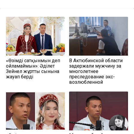
«Өзімді сатқынмын деп
В Актюбинской области
ойламаймын»: Әділет
задержали мужчину за
Зейнел жұрттың сынына
многолетнее
жауап берді
преследование экс-
возлюбленной