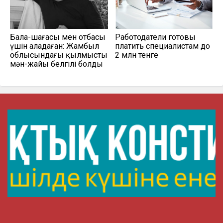
Бала-шағасы мен отбасы
Работодатели готовы
үшін алаңдаған: Жамбыл
платить специалистам до
облысындағы қылмыстың
2 млн тенге
мән-жайы белгілі болды