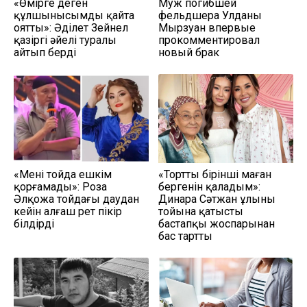
«Өмірге деген
Муж погибшей
құлшынысымды қайта
фельдшера Улданы
оятты»: Әділет Зейнел
Мырзуан впервые
қазіргі әйелі туралы
прокомментировал
айтып берді
новый брак
«Мені тойда ешкім
«Тортты бірінші маған
қорғамады»: Роза
бергенін қаладым»:
Әлқожа тойдағы даудан
Динара Сәтжан ұлының
кейін алғаш рет пікір
тойына қатысты
білдірді
бастапқы жоспарынан
бас тартты