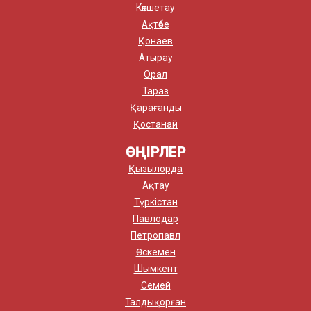
Көкшетау
Ақтөбе
Қонаев
Атырау
Орал
Тараз
Қарағанды
Қостанай
ӨҢІРЛЕР
Қызылорда
Ақтау
Түркістан
Павлодар
Петропавл
Өскемен
Шымкент
Семей
Талдықорған