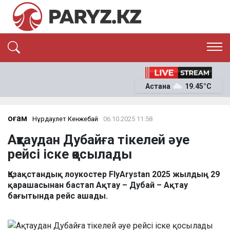
ЭКСКЛЮЗИВ
САЯСАТ
Астана
19.45°C
САЙЛАУ-2026
ЭКОНОМИКА
ҚОҒАМ
ОҚИҒА
Қоғам
Нұрдаулет Кенжебай
06.10.2025 11:58
СҰХБАТ
Ақтаудан Дубайға тікелей әуе
News
рейсі іске қосылады
Қазақстандық лоукостер FlyArystan 2025 жылдың 29
қарашасынан бастап Ақтау – Дубай – Ақтау
бағытында рейс ашады.