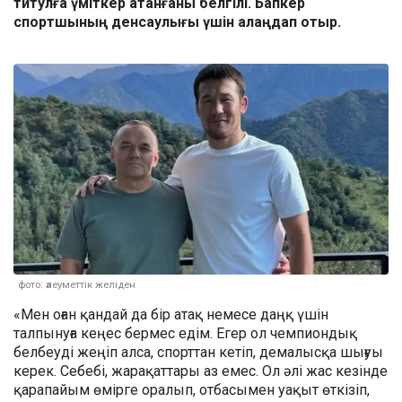
титулға үміткер атанғаны белгілі. Бапкер
спортшының денсаулығы үшін алаңдап отыр.
фото: әлеуметтік желіден
«Мен оған қандай да бір атақ немесе даңқ үшін
талпынуға кеңес бермес едім. Егер ол чемпиондық
белбеуді жеңіп алса, спорттан кетіп, демалысқа шығуы
керек. Себебі, жарақаттары аз емес. Ол әлі жас кезінде
қарапайым өмірге оралып, отбасымен уақыт өткізіп,