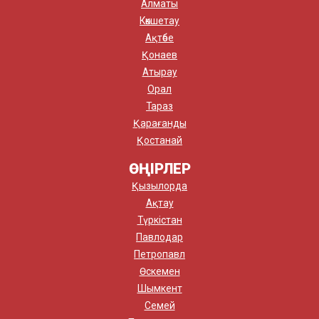
Алматы
Көкшетау
Ақтөбе
Қонаев
Атырау
Орал
Тараз
Қарағанды
Қостанай
ӨҢІРЛЕР
Қызылорда
Ақтау
Түркістан
Павлодар
Петропавл
Өскемен
Шымкент
Семей