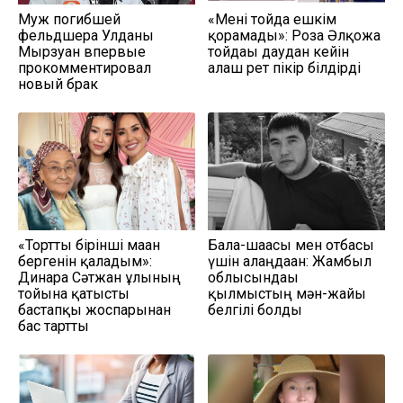
Муж погибшей
«Мені тойда ешкім
фельдшера Улданы
қорғамады»: Роза Әлқожа
Мырзуан впервые
тойдағы даудан кейін
прокомментировал
алғаш рет пікір білдірді
новый брак
«Тортты бірінші маған
Бала-шағасы мен отбасы
бергенін қаладым»:
үшін алаңдаған: Жамбыл
Динара Сәтжан ұлының
облысындағы
тойына қатысты
қылмыстың мән-жайы
бастапқы жоспарынан
белгілі болды
бас тартты