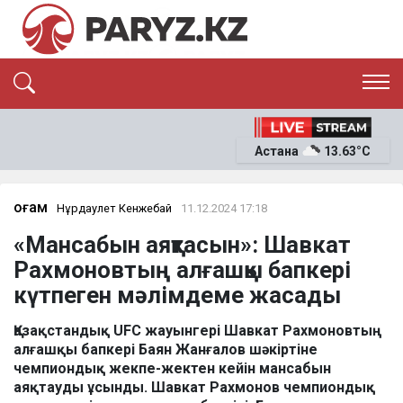
ЭКСКЛЮЗИВ
САЯСАТ
Астана
13.63°C
САЙЛАУ-2026
ЭКОНОМИКА
ҚОҒАМ
ОҚИҒА
Қоғам
Нұрдаулет Кенжебай
11.12.2024 17:18
СҰХБАТ
«Мансабын аяқтасын»: Шавкат
News
Рахмоновтың алғашқы бапкері
күтпеген мәлімдеме жасады
Қазақстандық UFC жауынгері Шавкат Рахмоновтың
алғашқы бапкері Баян Жанғалов шәкіртіне
чемпиондық жекпе-жектен кейін мансабын
аяқтауды ұсынды. Шавкат Рахмонов чемпиондық