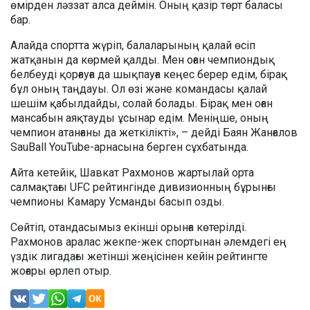
өмірден ләззат алса деймін. Оның қазір төрт баласы
бар.
Алайда спортта жүріп, балаларының қалай өсіп
жатқанын да көрмей қалды. Мен оған чемпиондық
белбеуді қорғауға да шықпауға кеңес берер едім, бірақ
бұл оның таңдауы. Ол өзі және командасы қалай
шешім қабылдайды, солай болады. Бірақ мен оған
мансабын аяқтауды ұсынар едім. Меніңше, оның
чемпион атанғаны да жеткілікті», – дейді Баян Жанғалов
SauBall YouTube-арнасына берген сұхбатында.
Айта кетейік, Шавкат Рахмонов жартылай орта
салмақтағы UFC рейтингінде дивизионның бұрынғы
чемпионы Камару Усманды басып озды.
Сөйтіп, отандасымыз екінші орынға көтерілді.
Рахмонов аралас жекпе-жек спортынан әлемдегі ең
үздік лигадағы жетінші жеңісінен кейін рейтингте
жоғары өрлеп отыр.