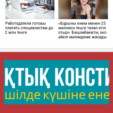
Работодатели готовы
«Бұрынғы енем менен 25
платить специалистам до
миллион теңге талап етіп
2 млн тенге
отыр»: Бишімбаевтің экс-
әйелі мәлімдеме жасады