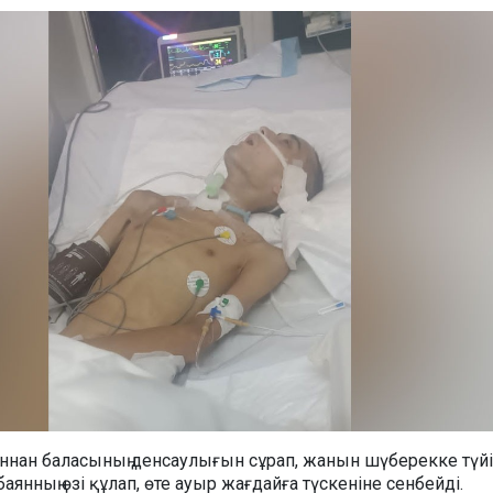
ннан баласының денсаулығын сұрап, жанын шүберекке түй
аянның өзі құлап, өте ауыр жағдайға түскеніне сенбейді.