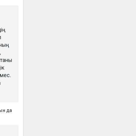
дің
п
ының
,
итаны
ік
емес.
а
ын да