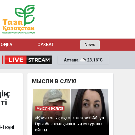
ОҚИҒА
СҰХБАТ
News
Астана
23.16°C
МЫСЛИ В СЛУХ!
ң»:
ті
МЫСЛИ ВСЛУХ!
«Қария толық ақталған жоқ»: Айгүл
Орынбек жылқышының ісі туралы
і күні
айтты