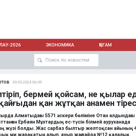
ЛАУ-2026
ЭКОНОМИКА
ҚОҒАМ
етов
30.05.2024 06:09
тіріп, бермей қойсам, не қылар еді
қайғыдан қан жұтқан анамен тірес
ырда Алматыдағы 5571 әскери бөліміне Отан алдындағы
танған Ербаян Мұхтардың ес-түсін білмей ауруханада
ң жүзі болды. Жас сарбаз былтыр желтоқсан айының 4-
ық ми жарақатын алып, ауыр жағдайда №12 қалалық