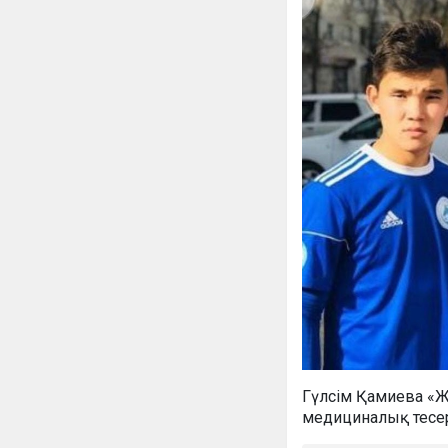
Гүлсім Қамиева «Ж
медициналық тесеру