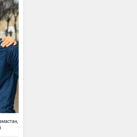
амастан,
.