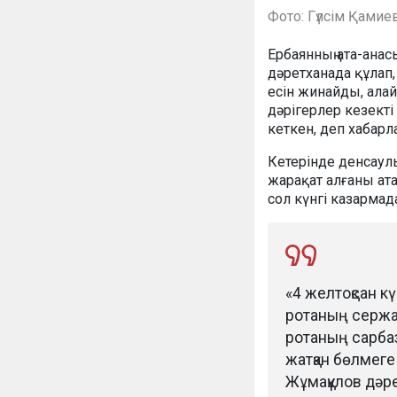
Фото: Гүлсім Қами
Ербаянның ата-ана
дәретханада құлап,
есін жинайды, ала
дәрігерлер кезекті
кеткен, деп хабар
Кетерінде денсаулы
жарақат алғаны ата
сол күнгі казарма
«4 желтоқсан кү
ротаның сержан
ротаның сарбаз
жатқан бөлмеге
Жұмақұлов дәре