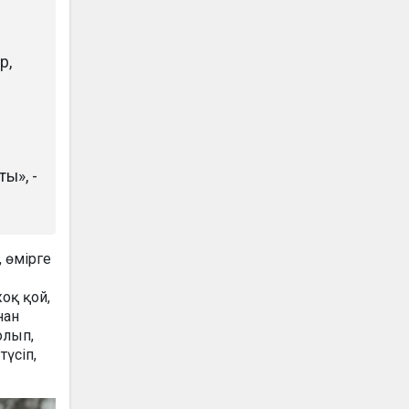
р,
ы», -
, өмірге
оқ қой,
нан
олып,
түсіп,