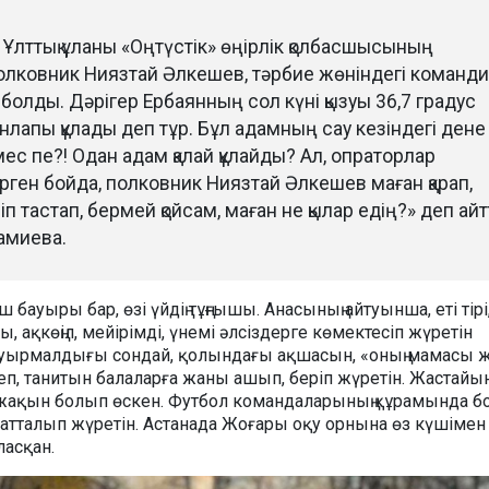
Ұлттық ұланы «Оңтүстік» өңірлік қолбасшысының
олковник Ниязтай Әлкешев, тәрбие жөніндегі команди
 болды. Дәрігер Ербаянның сол күні қызуы 36,7 градус
нлапы құлады деп тұр. Бұл адамның сау кезіндегі дене
ес пе?! Одан адам қалай құлайды? Ал, опраторлар
ген бойда, полковник Ниязтай Әлкешев маған қарап,
п тастап, бермей қойсам, маған не қылар едің?» деп айтт
амиева.
 бауыры бар, өзі үйдің тұңғышы. Анасының айтуынша, еті тірі
ақкөңіл, мейірімді, үнемі әлсіздерге көмектесіп жүретін
ауырмалдығы сондай, қолындағы ақшасын, «оның мамасы ж
еп, танитын балаларға жаны ашып, беріп жүретін. Жастайы
а жақын болып өскен. Футбол командаларының құрамында б
патталып жүретін. Астанада Жоғары оқу орнына өз күшімен 
ласқан.