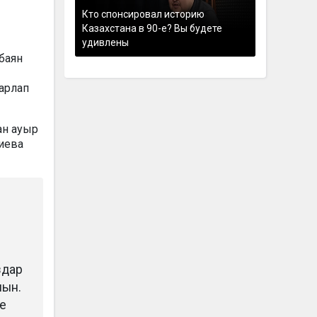
Кто спонсировал историю
Казахстана в 90-е? Вы будете
удивлены
рбаян
шарлап
ан ауыр
миева
здар
мын.
те