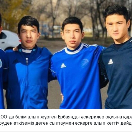
ОО-да білім алып жүрген Ербаянды әскерилер оқуына қар
ден өткіземіз деген сылтаумен әскерге алып кетті» дейді