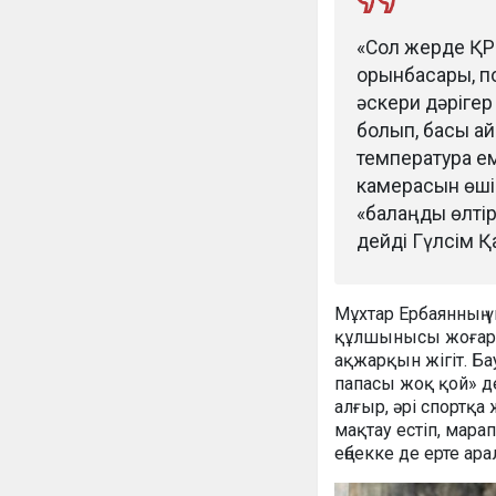
«Сол жерде ҚР 
орынбасары, п
әскери дәрігер
болып, басы ай
температура ем
камерасын өшір
«балаңды өлтірі
дейді Гүлсім Қ
Мұхтар Ербаянның үш
құлшынысы жоғары, 
ақжарқын жігіт. Б
папасы жоқ қой» д
алғыр, әрі спортқ
мақтау естіп, мара
еңбекке де ерте ара