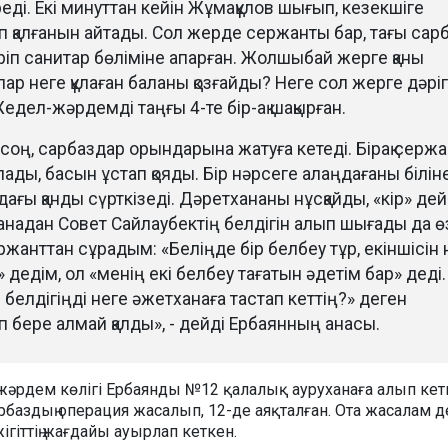
реді. Екі минуттан кейін Жұмақұлов шығып, кезекшіге
п қалғанын айтады. Сол жерде сержанты бар, тағы сар
іп санитар бөліміне апарған. Жолшыбай жерге қаны
ар неге құлаған баланы қозғайды? Неге сол жерге дәрі
дел-жәрдемді таңғы 4-те бір-ақ шақырған.
соң, сарбаздар орындарына жатуға кетеді. Бірақ сержа
лады, басын ұстап қояды. Бір нәрсеге алаңдағаны біліне
ағы қанды сүрткізеді. Дәретхананы нұсқайды, «кір» дей
надан Совет Сайлаубектің белдігін алып шығады да ө
ржанттан сұрадым: «Беліңде бір белбеу тұр, екіншісін 
 дедім, ол «менің екі белбеу тағатын әдетім бар» деді.
 белдігіңді неге әжетханаға тастап кеттің?» деген
 бере алмай қалды», - дейді Ербаянның анасы.
әрдем көлігі Ербаянды №12 қалалық ауруханаға алып кет
сарбаздың операция жасалып, 12-де аяқталған. Ота жасалам 
 жігіттің жағдайы ауырлап кеткен.