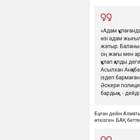
«Адам құлағанда
өзі адам жығыл
жатыр. Баланың
оң жағы мен ар
құлап қалды де
Асылхан Анқаба
іздеп бармаған
Әскери полицияғ
бардық», - дейд
Бұған дейін Алмат
өткізген. БАҚ бетт