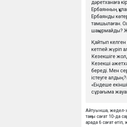
дәретханаға кі
Ербаянның құла
Ербаянды көтер
тамшылаған. Ол
шақырмайды? Же
Қайтып келген 
кетпей жүріп а
Кезекшіге жолд
Кезекші әжетха
береді. Мен се
істеуге алдың?»
«Ендеше екінші
сұрағыма жауап
Айтуынша, жедел-ж
таңғы сағат 10-да 
арада 6 сағат өтіп,