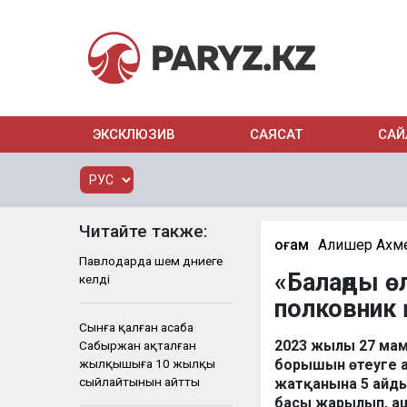
ЭКСКЛЮЗИВ
САЯСАТ
САЙ
Читайте также:
Қоғам
Алишер Ахм
Павлодарда үшем дүниеге
«Балаңды өл
келді
полковник 
Сынға қалған асаба
2023 жылы 27 мам
Сабыржан ақталған
жылқышыға 10 жылқы
борышын өтеуге ат
сыйлайтынын айтты
жатқанына 5 айды
басы жарылып, аш