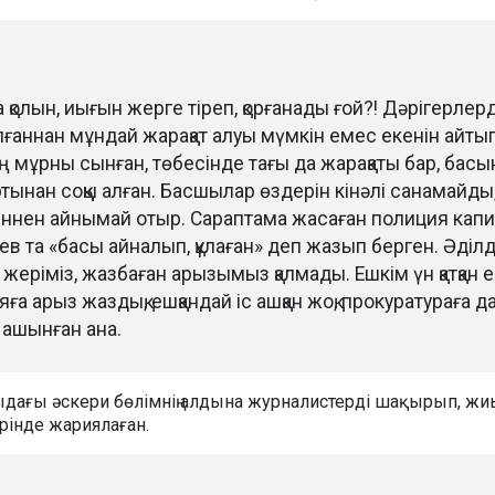
 қолын, иығын жерге тіреп, қорғанады ғой?! Дәрігерлер
ғаннан мұндай жарақат алуы мүмкін емес екенін айты
 мұрны сынған, төбесінде тағы да жарақаты бар, бас
тынан соққы алған. Басшылар өздерін кінәлі санамайды
геннен айнымай отыр. Сараптама жасаған полиция кап
ев та «басы айналып, құлаған» деп жазып берген. Әділд
 жеріміз, жазбаған арызымыз қалмады. Ешкім үн қатқан 
а арыз жаздық, ешқандай іс ашқан жоқ, прокуратураға д
і ашынған ана.
ыдағы әскери бөлімнің алдына журналистерді шақырып, жи
ерінде жариялаған.