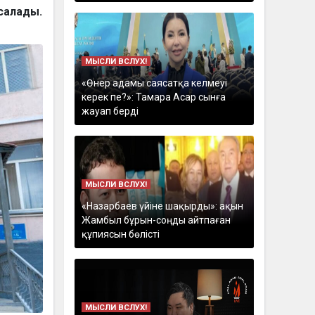
салады.
МЫСЛИ ВСЛУХ!
«Өнер адамы саясатқа келмеуі
керек пе?»: Тамара Асар сынға
жауап берді
МЫСЛИ ВСЛУХ!
«Назарбаев үйіне шақырды»: ақын
Жамбыл бұрын-соңды айтпаған
құпиясын бөлісті
МЫСЛИ ВСЛУХ!