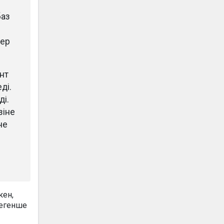
баз
гер
нт
ді.
ді.
зіне
не
кен,
дегенше