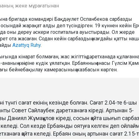
еваның жеке мұрағатынан
сына бригада командирі Бақдәулет Оспанбеков сарбазды
 осындай жарақат алды деп түсіндірген. 19 күннен кейін Е
йда оны дереу әскери госпитальға ауыстырады. Ол жерде
 рет ота жасаған. Содан кейін сарбаздың жағдайы қатты на
лайды
Azattyq Ruhy
.
ғында кінарат болмаған, жас жігіттің дәретханада құлағанн
-ананың көңіліне күдік ұялатқан. Ербаянның анасы Гүлсім Қа
дағы бейнебақылау камерасының жазбасын көрген.
ні түнгі сағат екінің кезінде болған. Сағат 2.04-те 6-шы
ты Совет Сайлаубек дәретханаға кіреді. Артынан 5-
ы Даниял Жұмақұлов кіреді, сосын қайта шығып сарба
 келеді. Сол кезде Ербаянды оятуға келген деп ойлай
тханаға қайта келеді. Ербаян оның артынан сағат 2.15-