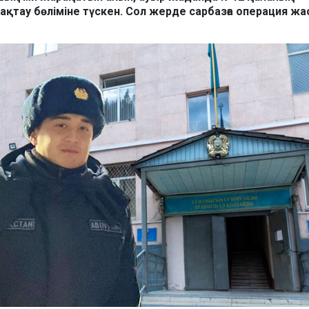
ақтау бөліміне түскен. Сол жерде сарбазға операция жа