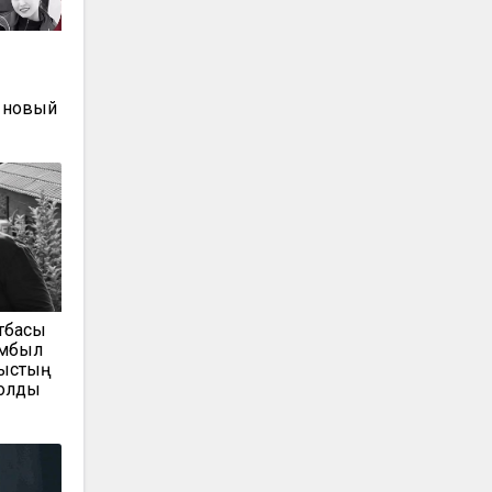
ы
 новый
тбасы
амбыл
мыстың
болды