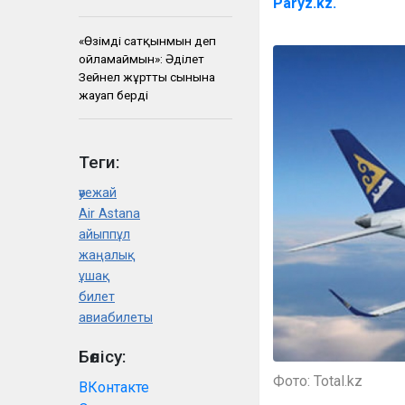
Paryz.kz.
«Өзімді сатқынмын деп
ойламаймын»: Әділет
Зейнел жұрттың сынына
жауап берді
Теги:
әуежай
Air Astana
айыппұл
жаңалық
ұшақ
билет
авиабилеты
Бөлісу:
Фото: Total.kz
ВКонтакте