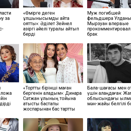
ласти
«Өмірге деген
Муж погибшей
у за
құлшынысымды қайта
фельдшера Улдан
оятты»: Әділет Зейнел
Мырзуан впервые
с-
қазіргі әйелі туралы айтып
прокомментировал
берді
брак
м
«Тортты бірінші маған
Бала-шағасы мен о
Әлқожа
бергенін қаладым»: Динара
үшін алаңдаған: Ж
йін
Сәтжан ұлының тойына
облысындағы қыл
дірді
қатысты бастапқы
мән-жайы белгілі 
жоспарынан бас тартты