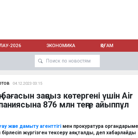
ЛАУ-2026
ЭКОНОМИКА
ҚОҒАМ
етов
04.12.2023 03:15
 бағасын заңсыз көтергені үшін Air
паниясына 876 млн теңге айыппұл
рғау және дамыту агенттігі
мен прокуратура органдарыме
 бірлесіп жүргізген тексеру аяқталды, деп хабарлайды