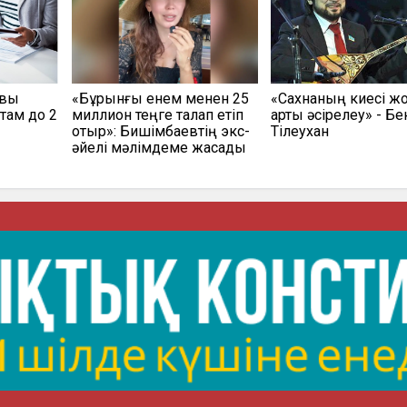
овы
«Бұрынғы енем менен 25
«Сахнаның киесі жоқ
там до 2
миллион теңге талап етіп
артық әсірелеу» - Б
отыр»: Бишімбаевтің экс-
Тілеухан
әйелі мәлімдеме жасады