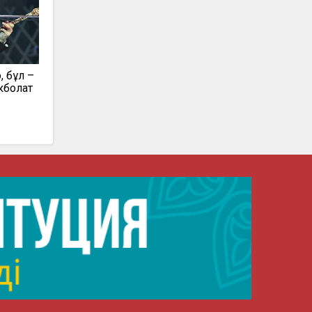
, бұл –
екболат