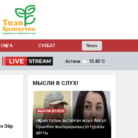
ОҚИҒА
СҰХБАТ
News
Астана
15.85°C
МЫСЛИ В СЛУХ!
МЫСЛИ ВСЛУХ!
«Қария толық ақталған жоқ»: Айгүл
н Эйр
Орынбек жылқышының ісі туралы
айтты