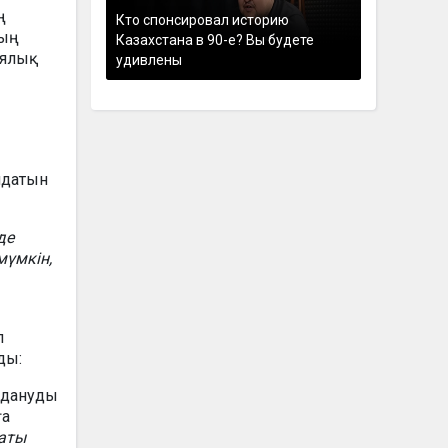
ң
Кто спонсировал историю
ның
Казахстана в 90-е? Вы будете
ялық
удивлены
идатын
де
мүмкін,
п
ды:
олдануды
ға
маты