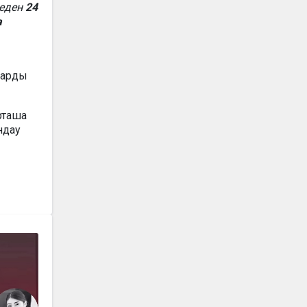
геден
24
а
арды
рташа
ондау