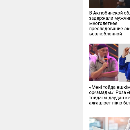
В Актюбинской об
задержали мужчин
многолетнее
преследование эк
возлюбленной
«Мені тойда ешкі
қорғамады»: Роза 
тойдағы даудан ке
алғаш рет пікір біл