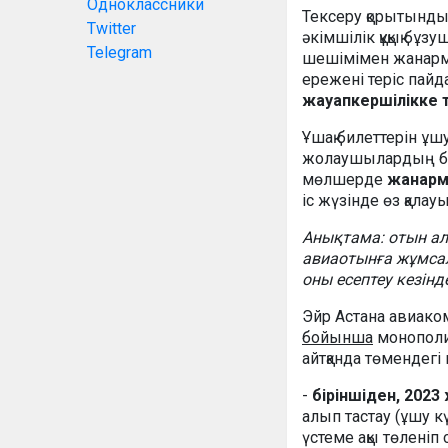
Одноклассники
Тексеру қорытын
Twitter
әкімшілік құқық б
Telegram
шешімімен жанарма
ережені теріс пай
жауапкершілікке
Ұшақ билеттерін ұш
жолаушылардың бар
мөлшерде
жанар
іс жүзінде өз қалау
Анықтама: отын ал
авиаотынға жұмса
оны есептеу кезінд
Эйр Астана авиако
бойынша
монополия
айтқанда төмендегі
-
біріншіден, 2023
алып тастау (ұшу к
үстеме ақы төленіп