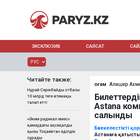
ЭКСКЛЮЗИВ
САЯСАТ
САЙ
Читайте также:
Қоғам
Алишер Ахм
Нұрай Серікбайдың отбасы
Билеттердің
10 млрд теңге өтемақы
талап етті
Astana ком
салынды
«Әкем радикал емес»:
қамаудағы ақсақалдың
Бәсекелестікті қо
қызы Тоқаевтан әділдік
Астанаға қатысты
сұрады