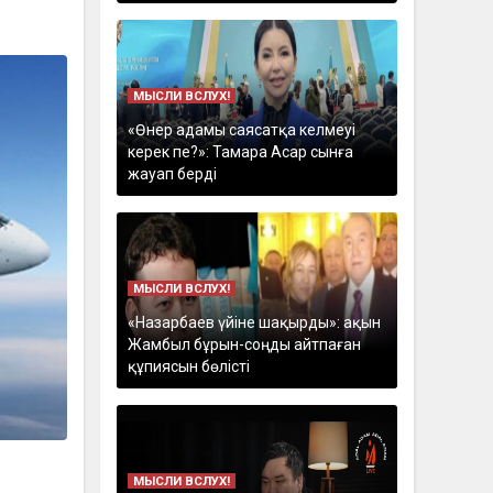
МЫСЛИ ВСЛУХ!
«Өнер адамы саясатқа келмеуі
керек пе?»: Тамара Асар сынға
жауап берді
МЫСЛИ ВСЛУХ!
«Назарбаев үйіне шақырды»: ақын
Жамбыл бұрын-соңды айтпаған
құпиясын бөлісті
МЫСЛИ ВСЛУХ!