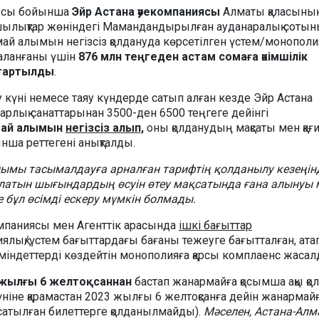
дысы бойынша
Эйр Астана
әуекомпаниясы
Алматы қаласыны
ұзушылықтар жөніндегі Мамандандырылған ауданаралық соты
й алымын негізсіз қолдануда көрсетілген үстем/монополи
даланғаны үшін
876 млн теңгеден астам сомаға әкімшілік
 тартылды
.
у күні немесе таяу күндерде сатып алған кезде Эйр Астана
лық санаттарынан 3500-ден 6500 теңгеге дейінгі
май алымын
негізсіз алып,
оны қолданудың мақсаты мен қағ
ынша реттегені анықталды.
ымы тасымалдауға арналған тарифтің қолданылу кезеңін
латын шығындардың өсуін өтеу мақсатында ғана алынуы 
е бұл өсімді ескеру мүмкін болмады.
мпаниясы мен Агенттік арасында
ішкі бағыттар
лық/үстем бағыттардағы бағаны тежеуге бағытталған, ата
 міндеттерді көздейтін монополияға қарсы комплаенс жасал
 жылғы
6 желтоқсаннан
бастап жанармайға қосымша ақы қ
үніне қарамастан 2023 жылғы 6 желтоқсанға дейін жанармай
 сатылған билеттерге қолданылмайды).
Мәселен, Астана-Ал