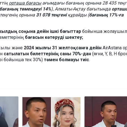
ттің
орташа бағасы
ағымдағы бағаның орнына 28 435 тең
бағаның төмендеуі 14%
), Алматы-Ақтау бағытында
орташ
 теңгенің орнына
31 078 теңгені
құрайды (
бағаның
17%-ға
жылдың соңына дейін ішкі бағыттар
бойынша жолаушыл
зметтерінің
бағасын көтеруді шектеу;
жылы және
2024 жылғы 31 желтоқсанға дейін
AirAstana о
ен
сатылатын билеттерінің саны 70%-дан
(яғни, Y, B, H бр
рі бойынша тек 30%)
төмен болмауы тиіс
.