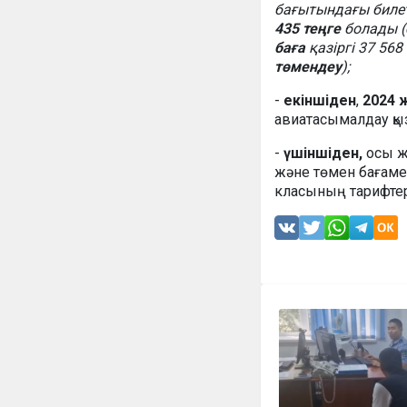
бағытындағы биле
435 теңге
болады (
баға
қазіргі 37 568
төмендеу
);
-
екіншіден
,
2024 
авиатасымалдау қы
-
үшіншіден,
осы 
және төмен бағам
класының тарифте