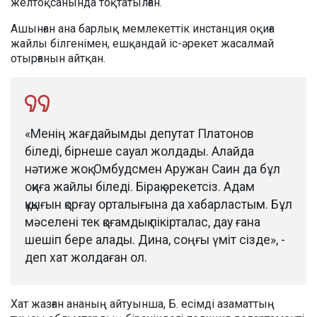
желтоқсанында тоқтатылған.
Ашынған ана барлық мемлекеттік инстанция оқиға
жайлы білгенімен, ешқандай іс-әрекет жасалмай
отырғанын айтқан.
«Менің жағдайымды депутат Платонов
біледі, бірнеше сауал жолдады. Алайда
нәтиже жоқ. Омбудсмен Аружан Саин да бұл
оқиға жайлы біледі. Бірақ әрекетсіз. Адам
құқығын қорғау орталығына да хабарластым. Бұл
мәселені тек қоғамдық пікірталас, дау ғана
шешіп бере алады. Дина, соңғы үміт сізде», -
деп хат жолдаған ол.
Хат жазған ананың айтуынша, Б. есімді азаматтың