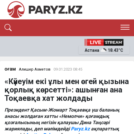
ЭКСКЛЮЗИВ
САЯСАТ
Астана
18.43°C
САЙЛАУ-2026
ЭКОНОМИКА
ҚОҒАМ
ОҚИҒА
Қоғам
Алишер Ахметов
09.01.2023 08:45
СҰХБАТ
«Күйеуім екі ұлы мен өгей қызына
News
қорлық көрсетті»: ашынған ана
Тоқаевқа хат жолдады
Президент Қасым-Жомарт Тоқаевқа үш баланың
анасы жолдаған хатты «Немолчи» қоғамдық
қозғалысының негізін қалаушы Дина Таңсәрі
жариялады, деп мәлімдейді
Paryz.kz
ақпараттық