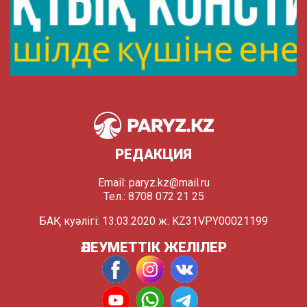
РЕДАКЦИЯ
Email:
paryz.kz@mail.ru
Тел.: 8708 072 21 25
БАҚ куәлігі: 13.03.2020 ж. KZ31VPY00021199
ӘЛЕУМЕТТІК ЖЕЛІЛЕР