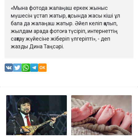
«Мына фотода жалаңаш еркек жыныс
мүшесін ұстап жатыр, қасында жасы кіші ұл
бала да жалаңаш жатыр. Әйел келіп қалып,
жылдам арада фотоға түсіріп, интернеттің
сақтау жүйесіне жіберіп үлгеріпті», - деп
жазды Дина Таңсәрі.