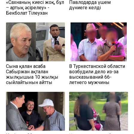
«Сахнаның киесі жоқ, бұл
Павлодарда үшем
– артық әсірелеу» -
дүниеге келді
Бекболат Тілеухан
Сынға қалған асаба
В Туркестанской области
Сабыржан ақталған
возбудили дело из-за
жылқышыға 10 жылқы
высказываний 66-
сыйлайтынын айтты
летнего мужчины