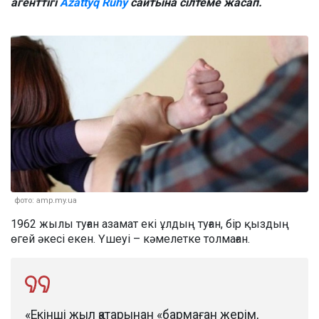
агенттігі
Azattyq Ruhy
сайтына сілтеме жасап.
фото: amp.my.ua
1962 жылы туған азамат екі ұлдың туған, бір қыздың
өгей әкесі екен. Үшеуі – кәмелетке толмаған.
«Екінші жыл қатарынан «бармаған жерім,