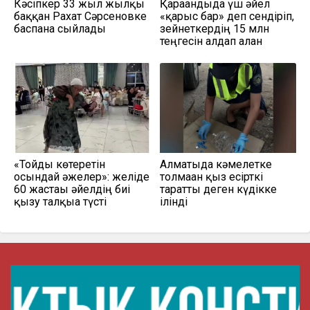
Кәсіпкер 33 жыл жылқы
Қарағандыда үш әйел
баққан Рахат Сәрсеновке
«қарғыс бар» деп сендіріп,
баспана сыйлады
зейнеткердің 15 млн
теңгесін алдап алған
«Тойды көтеретін
Алматыда кәмелетке
осындай әжелер»: желіде
толмаған қыз есірткі
60 жастағы әйелдің биі
таратты деген күдікке
қызу талқыға түсті
ілінді