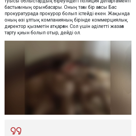
туысы облыстардың біреуіндегі полиция департаменті
бастығының орынбасары. Оның тағы бір ағасы Бас
прокуратурада прокурор болып істейді екен. Жақында
оның өзі ұлтық компанияның бірінде коммерциялық
директор қызметін атқарған. Сол үшін әділетті жазаға
тарту қиын болып отыр, дейді ол.