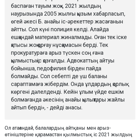
баспаған тауым жоқ». 2021 жылдың
наурызында 2005 жылғы қызым хабарласып,
өгей әкесі Б. анайы іс-әрекеттер жасағанын
айтты. Сол күні полиция келді. Алайда
ешқандай материал жиналмады. Оған тек іске
қатысы жоқ қорғау нұсқамасын берді. Тек
прокуратураға арыз түскен соң ғана
қылмыстық іс қозғалды. Адвокаттың айтуы
бойынша, педофилия бірден пайда
болмайды. Сол себепті де үш баланы
сараптамаға жібердім. Онда ұлдардың қорлық
көргені дәлелденді. Кейін ұлым үйде ешкім
болмағанда әкесінің анайы қылықтары жайлы
айтып берді», - дейді анасы.
Ол атағандай, балалардың айтқаны мен арыз-
өтініштеріне қарамастан қылмыстық іс 2021 жылдың