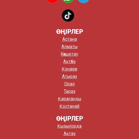
ӨҢІРЛЕР
Астана
Алматы
Көкшетау
Ақтөбе
Қонаев
Атырау
Орал
Тараз
Қарағанды
Қостанай
ӨҢІРЛЕР
Қызылорда
Ақтау