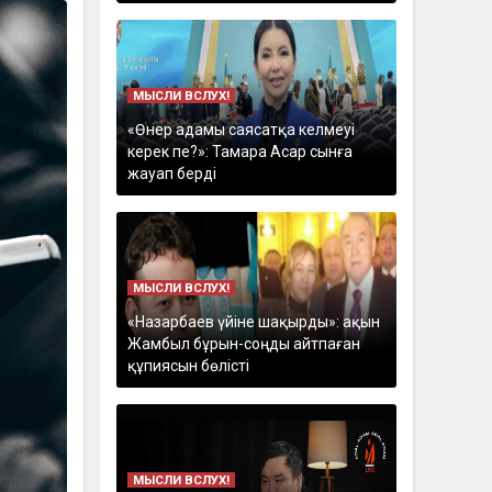
МЫСЛИ ВСЛУХ!
«Өнер адамы саясатқа келмеуі
керек пе?»: Тамара Асар сынға
жауап берді
МЫСЛИ ВСЛУХ!
«Назарбаев үйіне шақырды»: ақын
Жамбыл бұрын-соңды айтпаған
құпиясын бөлісті
МЫСЛИ ВСЛУХ!