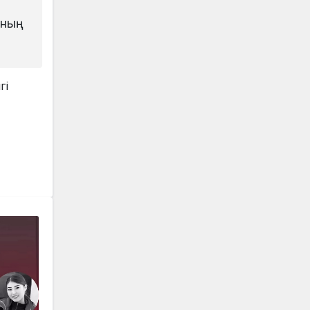
ының
гі