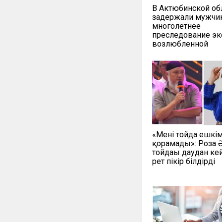
В Актюбинской об
задержали мужчин
многолетнее
преследование эк
возлюбленной
«Мені тойда ешкі
қорғамады»: Роза
тойдағы даудан кей
рет пікір білдірді