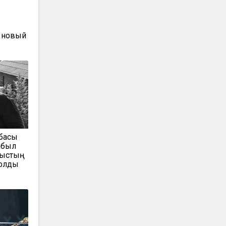
ы
 новый
тбасы
мбыл
мыстың
болды