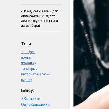
«Өзімді сатқынмын деп
ойламаймын»: Әділет
Зейнел жұрттың сынына
жауап берді
Теги:
телефон
ұрлық
жаңалық
тапсырыс
интернет-магазин
курьер
Бөлісу:
ВКонтакте
Одноклассники