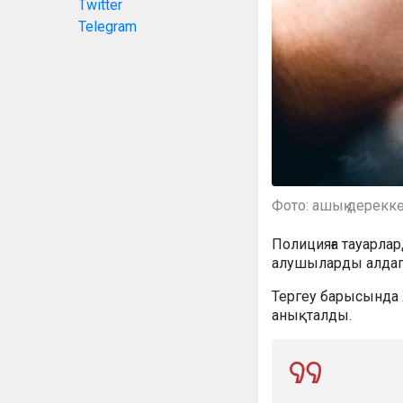
Twitter
Telegram
Фото: ашық дерекк
Полицияға тауарла
алушыларды алдап,
Тергеу барысында 
анықталды.