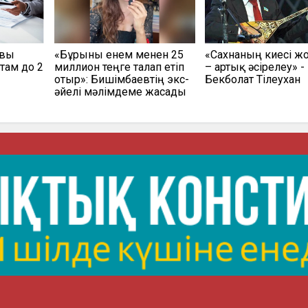
овы
«Бұрынғы енем менен 25
«Сахнаның киесі жо
там до 2
миллион теңге талап етіп
– артық әсірелеу» -
отыр»: Бишімбаевтің экс-
Бекболат Тілеухан
әйелі мәлімдеме жасады