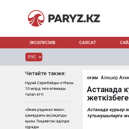
ЭКСКЛЮЗИВ
САЯСАТ
САЙ
Читайте также:
Қоғам
Алишер Ахм
Нұрай Серікбайдың отбасы
Астанада к
10 млрд теңге өтемақы
талап етті
жеткізбеге
Астанада курьер 
«Әкем радикал емес»:
қамаудағы ақсақалдың
тұтынушыларға же
қызы Тоқаевтан әділдік
сұрады