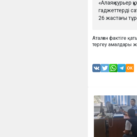
«Алаяқ курьер 
гаджеттерді са
26 жастағы тұр
Аталған фактіге қа
тергеу амалдары жү