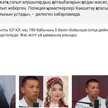
құжатқа сатып алушылардың қолтаңбаларын қолдан жасап,
тып жіберген. Полиция қызметкерлері Көкшетау қалас
ғынын ұстады», – делінген хабарламада.
тысты ҚР ҚК-нің 190-бабының 3-бөлігі бойынша сотқа дейін
ргізілуде. Жас жігіт үй қамауына алынды.