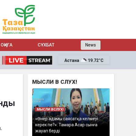
ОҚИҒА
СҰХБАТ
News
Астана
19.72°C
МЫСЛИ В СЛУХ!
анды
МЫСЛИ ВСЛУХ!
«Өнер адамы саясатқа келмеуі
керек пе?»: Тамара Асар сынға
.
жауап берді