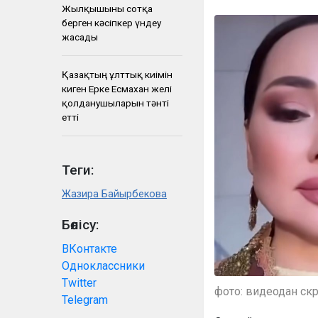
Жылқышыны сотқа
берген кәсіпкер үндеу
жасады
Қазақтың ұлттық киімін
киген Ерке Есмахан желі
қолданушыларын тәнті
етті
Теги:
Жазира Байырбекова
Бөлісу:
ВКонтакте
Одноклассники
Twitter
фото: видеодан ск
Telegram