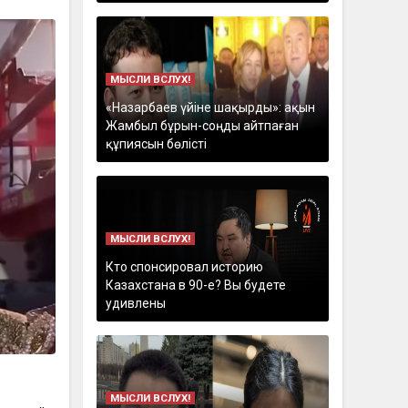
МЫСЛИ ВСЛУХ!
«Назарбаев үйіне шақырды»: ақын
Жамбыл бұрын-соңды айтпаған
құпиясын бөлісті
МЫСЛИ ВСЛУХ!
Кто спонсировал историю
Казахстана в 90-е? Вы будете
удивлены
МЫСЛИ ВСЛУХ!