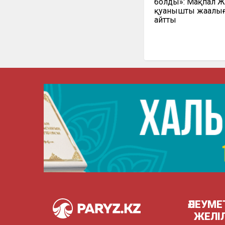
болды»: Мақпал Ж
қуанышты жаңалы
айтты
ӘЛЕУМЕ
ЖЕЛІ