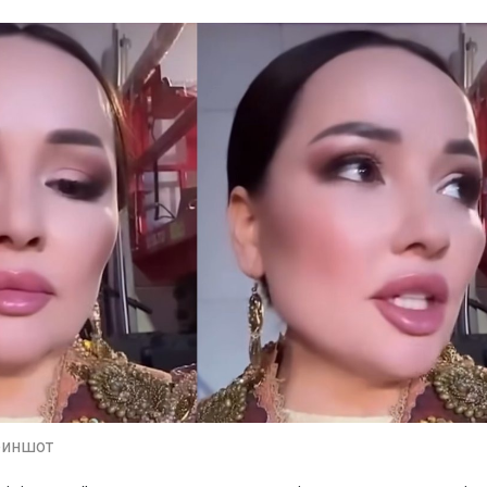
риншот