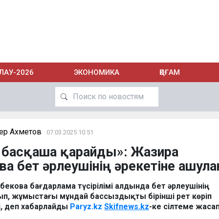
ЛАУ-2026
ЭКОНОМИКА
ҚОҒАМ
ер Ахметов
07.03.2025 10:51
а басқаша қарайды»: Жазира
а бет әрлеушінің әрекетіне ашул
бекова бағдарлама түсірілімі алдында бет әрлеушінің
ып, жұмыстағы мұндай бассыздықты бірінші рет көріп
і, деп хабарлайды
Paryz.kz
Skifnews.kz
-ке сілтеме жасап