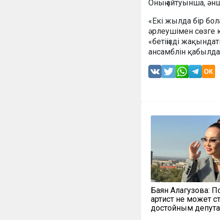
Оның айтуынша, әнш
«Екі жылда бір бол
әрлеушімен сөзге к
«бетіңізді жақында
ансамблін қабылдам
Баян Алагузова: П
артист не может с
достойным депут