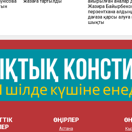
үнісова
жазаға тартылды
айырылған аналар д
ғын
Жазира Байырбеко
перзентхана алдын
даңғаза қарсы алуға
шықты
ТТІК
ӨҢІРЛЕР
ӨҢ
ЛЕР
Астана
Қы