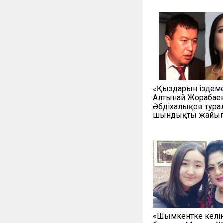
«Қыздарын іздеме
Алтынай Жорабаев
Әбдіхалықов тура
шындықты жайып
«Шымкентке келі