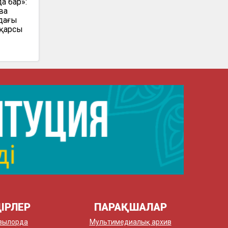
а бар»:
ва
дағы
 қарсы
ІРЛЕР
ПАРАҚШАЛАР
зылорда
Мультимедиалық архив