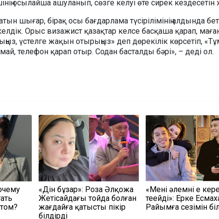
інің осылайша ашуланып, сөзге келуі өте сирек кездесетін 
атын шығар, бірақ осы бағдарлама түсірілімінің алдында бет
елдік. Орыс визажист қазақтар келсе басқаша қарап, маға
тыңыз, үстелге жақын отырыңыз» деп дөрекілік көрсетіп, «Т
ай, телефон қарап отыр. Содан басталды бәрі», – деді ол.
очему
«Дін бұзар»: Роза Әлқожа
«Мені әлемнің ең кер
тать
Жетісайдағы тойда болған
теңейді»: Ерке Есмах
атом?
жағдайға қатысты пікір
Райымға сезімін біл
білдірді