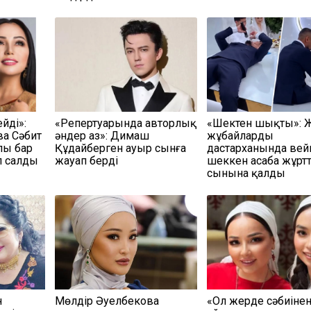
йді»:
«Репертуарында авторлық
«Шектен шықты»: 
а Сәбит
әндер аз»: Димаш
жұбайлардың
лы бар
Құдайберген ауыр сынға
дастарханында вей
 салды
жауап берді
шеккен асаба жұртт
сынына қалды
н
Мөлдір Әуелбекова
«Ол жерде сәбиіне