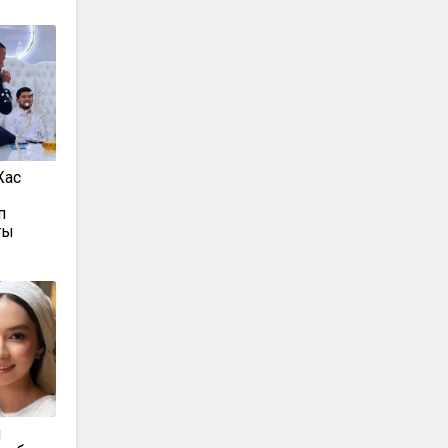
Жас
п
ың
н