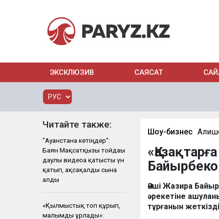
ЭКСКЛЮЗИВ
САЯСАТ
САЙ
Читайте также:
Шоу-бизнес
Алиш
"Ауғанстанға кетіңдер":
«Қазақтарғ
Баян Мақсатқызы тойдағы
даулы видеоға қатысты үн
Байырбеков
қатып, ақсақалды сынға
алды
Әнші Жазира Байыр
әрекетіне ашулан
«Қылмыстық топ құрып,
тұрғанын жеткізд
малымды ұрлады»: