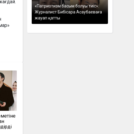
жағдай.
«Патриотизм басым болуы тиіс»:
Журналист Бибісара Асаубаеваға
жауап қатты
н
ұмар»
еметіне
ан
дірді