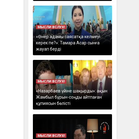
МЫСЛИ ВСЛУХ!
«Өнер адамы саясатқа келмеуі
керек пе?»: Тамара Асар сынға
жауап берді
МЫСЛИ ВСЛУХ!
«Назарбаев үйіне шақырды»: ақын
Жамбыл бұрын-соңды айтпаған
құпиясын бөлісті
МЫСЛИ ВСЛУХ!