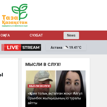
ОҚИҒА
СҰХБАТ
News
Астана
19.41°C
МЫСЛИ В СЛУХ!
ғы
МЫСЛИ ВСЛУХ!
«Қария толық ақталған жоқ»: Айгүл
Орынбек жылқышының ісі туралы
айтты