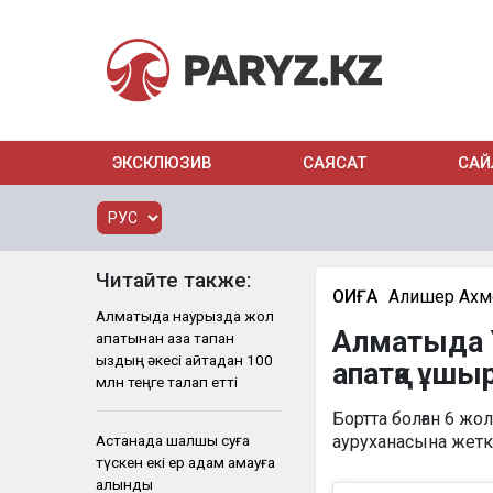
ЭКСКЛЮЗИВ
САЯСАТ
САЙ
Читайте также:
ОҚИҒА
Алишер Ахм
Алматыда наурызда жол
Алматыда Ұ
апатынан қаза тапқан
қыздың әкесі қайтадан 100
апатқа ұш
млн теңге талап етті
Бортта болған 6 жо
Астанада шалшық суға
ауруханасына жеткі
түскен екі ер адам қамауға
алынды