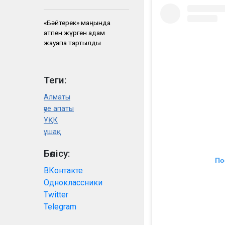
«Бәйтерек» маңында
атпен жүрген адам
жауапқа тартылды
Теги:
Алматы
әуе апаты
ҰҚК
ұшақ
Бөлісу:
По
ВКонтакте
Одноклассники
Twitter
Telegram