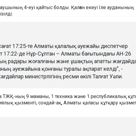
лаушының 4-еуі қайтыс болды. Қалған екеуі Іле ауданының
зілді.
і сағат 17:25-те Алматы қалалық әуежайы диспетчер
т 17:22-де Нұр-Сұлтан – Алматы бағытындағы АН-26
ың радары жоғалғаны және ұшақтың апатты жағдайд
ың әуежайына қонғаны туралы ақпарат келді", -
ағдайлар министрлігінің ресми өкілі Талғат Уәли.
а ТЖҚ-ның 9 маманы, 1 техника және 1 республикалық құт
ялық қызменті, сондай-ақ, Алматы қаласы құтқару қызмет