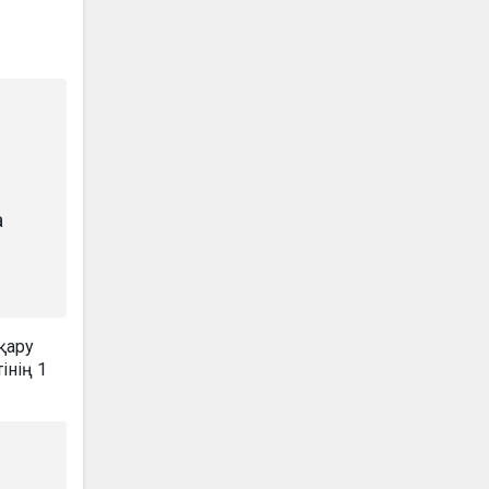
а
қару
інің 1