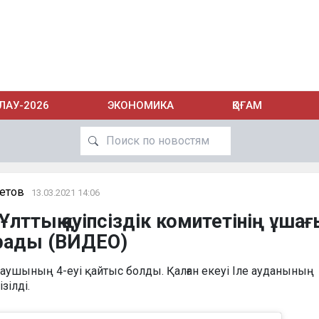
ЛАУ-2026
ЭКОНОМИКА
ҚОҒАМ
етов
13.03.2021 14:06
лттық қауіпсіздік комитетінің ұша
ырады (ВИДЕО)
лаушының 4-еуі қайтыс болды. Қалған екеуі Іле ауданының
зілді.