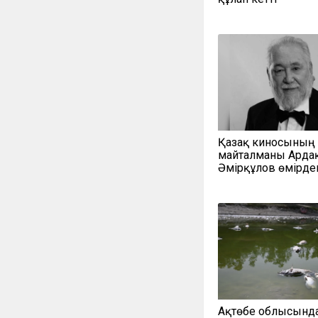
Қазақ киносының
майталманы Арда
Әмірқұлов өмірден
Ақтөбе облысынд