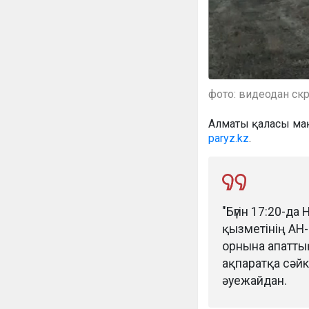
фото: видеодан ск
Алматы қаласы маң
paryz.kz
.
"Бүгін 17:20-д
қызметінің АН
орнына апаттық
ақпаратқа сәйк
әуежайдан.