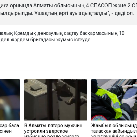
оқиға орнында Алматы облысының 4 СПАСОП және 2 
ылдырылды. Ұшақтың өрті ауыздықталды", - деді ол.
лалық Қоғамдық денсаулық сақтау басқармасының 10
дел жәрдем бригадасы жұмыс істеуде.
сар бала
В Алматы пятеро мужчин
Жамбыл облысында
сінен
устроили зверское
таласқан ағайындыл
избиение возле жилого
жүргізушіні соққыға