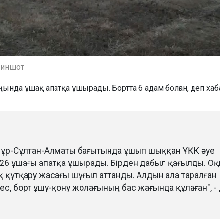
риншот
ында ұшақ апатқа ұшырады. Бортта 6 адам болған, деп ха
а Нұр-Сұлтан-Алматы бағытында ұшып шыққан ҰҚК әуе
-26 ұшағы апатқа ұшырады. Бірден дабыл қағылды. Оқ
 құтқару жасағы шұғыл аттанды. Алдын ала таралған
ес, борт ұшу-қону жолағының бас жағында құлаған", - 