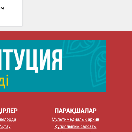
ом
ІРЛЕР
ПАРАҚШАЛАР
зылорда
Мультимедиалық архив
Ақтау
Құпиялылық саясаты