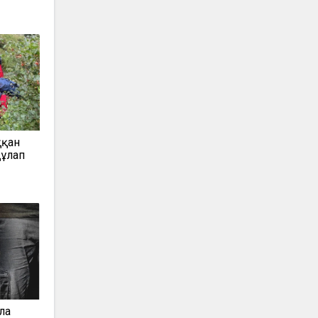
ққан
құлап
ла