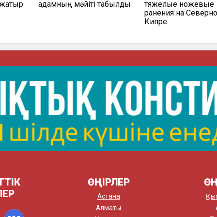
 жатыр
адамның мәйіті табылды
тяжелые ножевые
ранения на Северн
Кипре
ТТІК
ӨҢІРЛЕР
ӨҢ
ЛЕР
Астана
Қы
Алматы