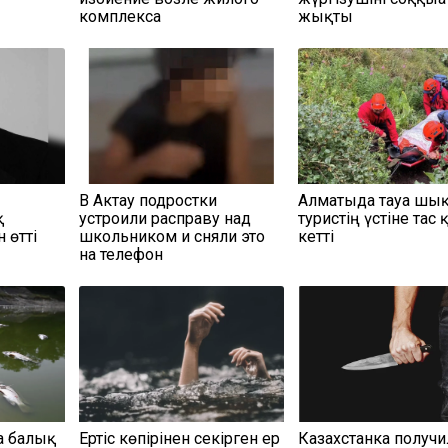
комплекса
жықты
В Актау подростки
Алматыда тауға шы
қ
устроили расправу над
туристің үстіне тас 
 өтті
школьником и сняли это
кетті
на телефон
а балық
Ертіс көпірінен секірген ер
Казахстанка получи