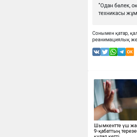
"Одан бөлек, 
техникасы жұм
Сонымен қатар, қа
реанимациялық же
Шымкентте үш жа
9-қабаттың терезе
құлап кетті