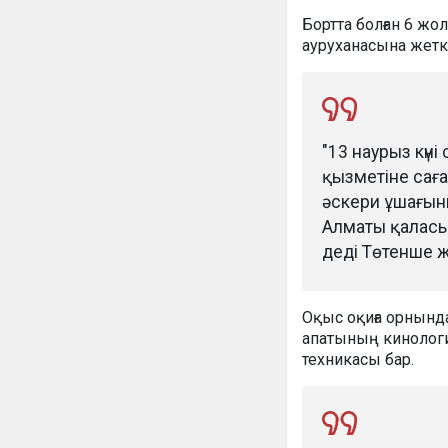
Бортта болған 6 жо
ауруханасына жеткі
"13 наурыз күн
қызметіне саға
әскери ұшағын
Алматы қаласын
деді Төтенше ж
Оқыс оқиға орнынд
апатының кинологи
техникасы бар.