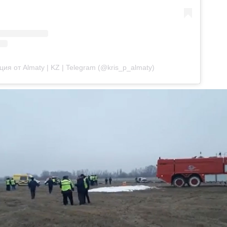
ия от Almaty | KZ | Telegram (@kris_p_almaty)