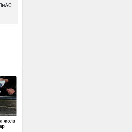
СПиАС
 жолға
ар