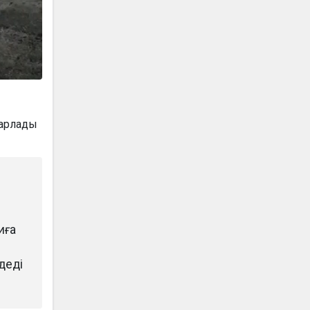
барлады
иға
деді