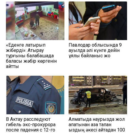
«Еденге лақтырып
Павлодар облысында 9
жіберді»: Атырау
ауылда әлі күнге дейін
тұрғыны балабақшада
ұялы байланыс жоқ
баласы жәбір көргенін
айтты
В Актау расследуют
Алматыда наурызда жол
гибель экс-прокурора
апатынан қаза тапқан
после падения с 12-го
қыздың әкесі қайтадан 100