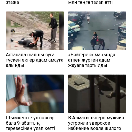
этажа
млн теңге талап етті
Астанада шалшық суға
«Бәйтерек» маңында
түскен екі ер адам қамауға
атпен жүрген адам
алынды
жауапқа тартылды
Шымкентте үш жасар
В Алматы пятеро мужчин
бала 9-қабаттың
устроили зверское
терезесінен құлап кетті
избиение возле жилого