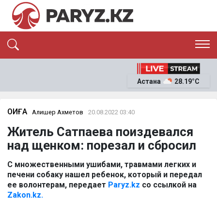
ЭКСКЛЮЗИВ
САЯСАТ
Астана
28.19°C
САЙЛАУ-2026
ЭКОНОМИКА
ҚОҒАМ
ОҚИҒА
ОҚИҒА
Алишер Ахметов
20.08.2022 03:40
СҰХБАТ
Житель Сатпаева поиздевался
News
над щенком: порезал и сбросил
С множественными ушибами, травмами легких и
печени собаку нашел ребенок, который и передал
ее волонтерам, передает
Paryz.kz
со ссылкой на
Zakon.kz.