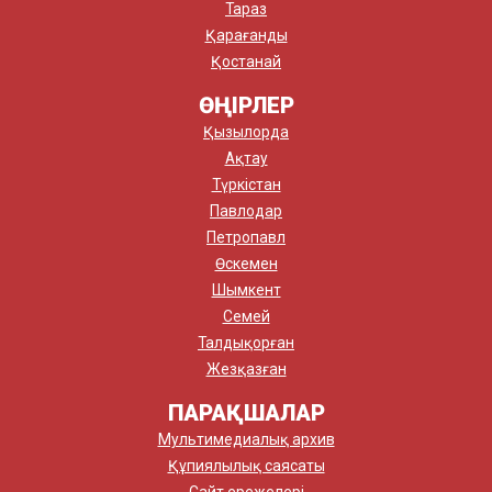
Тараз
Қарағанды
Қостанай
ӨҢІРЛЕР
Қызылорда
Ақтау
Түркістан
Павлодар
Петропавл
Өскемен
Шымкент
Семей
Талдықорған
Жезқазған
ПАРАҚШАЛАР
Мультимедиалық архив
Құпиялылық саясаты