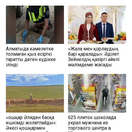
Алматыда кәмелетке
«Жала мен қорлаудың
толмаған қыз есірткі
бәрі қаралады»: Әділет
таратты деген күдікке
Зейнелдің қазіргі әйелі
ілінді
мәлімдеме жасады
«Қошқар Әлиден басқа
625 плиток шоколада
ешкімді жолатпайды»:
украл мужчина из
Әкесі қошқармен
торгового центра в