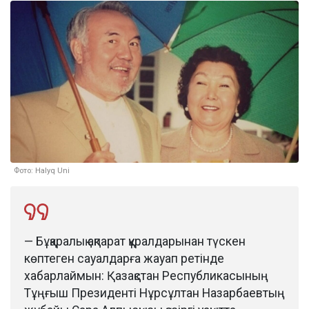
Фото: Halyq Uni
— Бұқаралық ақпарат құралдарынан түскен
көптеген сауалдарға жауап ретінде
хабарлаймын: Қазақстан Республикасының
Тұңғыш Президенті Нұрсұлтан Назарбаевтың