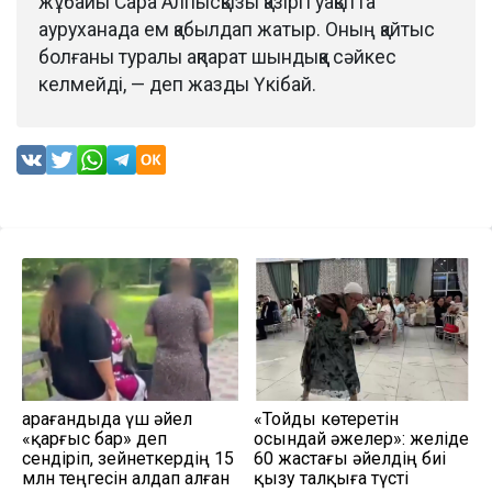
жұбайы Сара Алпысқызы қазіргі уақытта
ауруханада ем қабылдап жатыр. Оның қайтыс
болғаны туралы ақпарат шындыққа сәйкес
келмейді, — деп жазды Үкібай.
Қарағандыда үш әйел
«Тойды көтеретін
«қарғыс бар» деп
осындай әжелер»: желіде
сендіріп, зейнеткердің 15
60 жастағы әйелдің биі
млн теңгесін алдап алған
қызу талқыға түсті