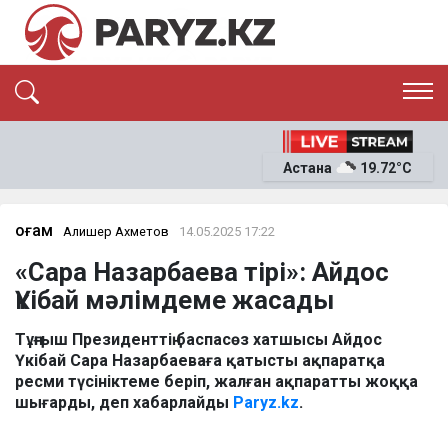
ЭКСКЛЮЗИВ
САЯСАТ
Астана
19.72°C
САЙЛАУ-2026
ЭКОНОМИКА
ҚОҒАМ
ОҚИҒА
Қоғам
Алишер Ахметов
14.05.2025 17:22
СҰХБАТ
«Сара Назарбаева тірі»: Айдос
News
Үкібай мәлімдеме жасады
Тұңғыш Президенттің баспасөз хатшысы Айдос
Үкібай Сара Назарбаеваға қатысты ақпаратқа
ресми түсініктеме беріп, жалған ақпаратты жоққа
шығарды, деп хабарлайды
Paryz.kz
.