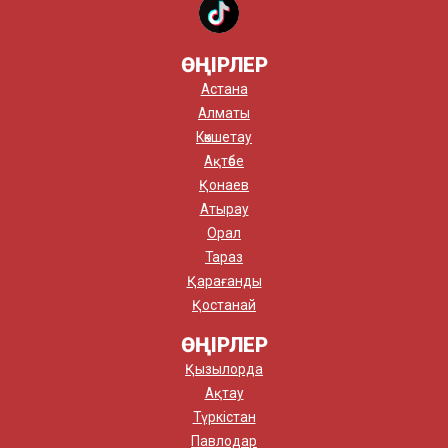
ӨҢІРЛЕР
Астана
Алматы
Көкшетау
Ақтөбе
Қонаев
Атырау
Орал
Тараз
Қарағанды
Қостанай
ӨҢІРЛЕР
Қызылорда
Ақтау
Түркістан
Павлодар