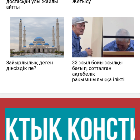
достасқан ұлы жайлы
Жетысу
айтты
Зайырлылық деген
33 жыл бойы жылқы
дінсіздік пе?
бағып, сотталған
ақтөбелік
рақымшылыққа ілікті