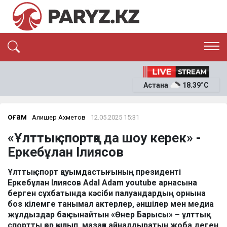
ЭКСКЛЮЗИВ
САЯСАТ
Астана
18.39°C
САЙЛАУ-2026
ЭКОНОМИКА
ҚОҒАМ
ОҚИҒА
Қоғам
Алишер Ахметов
12.05.2025 15:31
СҰХБАТ
«Ұлттық спортқа да шоу керек» -
News
Еркебұлан Ілиясов
Ұлттық спорт қауымдастығының президенті
Еркебұлан Ілиясов Adal Adam youtube арнасына
берген сұхбатында кәсіби палуандардың орнына
боз кілемге танымал актерлер, әншілер мен медиа
жұлдыздар бақ сынайтын «Өнер Барысы» – ұлттық
спортты қор қылып, мазаққа айналдыратын жоба деген