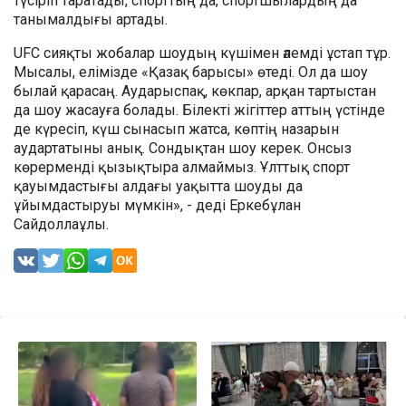
түсіріп таратады, спорттың да, спортшылардың да
танымалдығы артады.
UFC сияқты жобалар шоудың күшімен әлемді ұстап тұр.
Мысалы, елімізде «Қазақ барысы» өтеді. Ол да шоу
былай қарасаң. Аударыспақ, көкпар, арқан тартыстан
да шоу жасауға болады. Білекті жігіттер аттың үстінде
де күресіп, күш сынасып жатса, көптің назарын
аудартатыны анық. Сондықтан шоу керек. Онсыз
көрерменді қызықтыра алмаймыз. Ұлттық спорт
қауымдастығы алдағы уақытта шоуды да
ұйымдастыруы мүмкін», - деді Еркебұлан
Сайдоллаұлы.