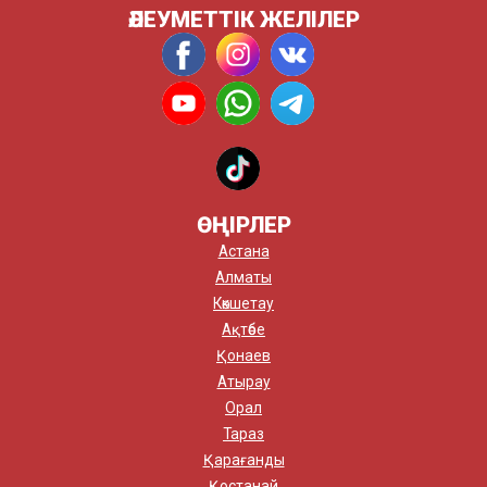
ӘЛЕУМЕТТІК ЖЕЛІЛЕР
ӨҢІРЛЕР
Астана
Алматы
Көкшетау
Ақтөбе
Қонаев
Атырау
Орал
Тараз
Қарағанды
Қостанай