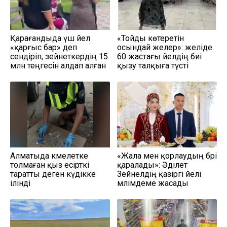
Қарағандыда үш әйел
«Тойды көтеретін
«қарғыс бар» деп
осындай әжелер»: желіде
сендіріп, зейнеткердің 15
60 жастағы әйелдің биі
млн теңгесін алдап алған
қызу талқыға түсті
Алматыда кәмелетке
«Жала мен қорлаудың бәрі
толмаған қыз есірткі
қаралады»: Әділет
таратты деген күдікке
Зейнелдің қазіргі әйелі
ілінді
мәлімдеме жасады