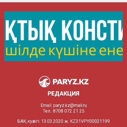
РЕДАКЦИЯ
Email:
paryz.kz@mail.ru
Тел.: 8708 072 21 25
БАҚ куәлігі: 13.03.2020 ж. KZ31VPY00021199