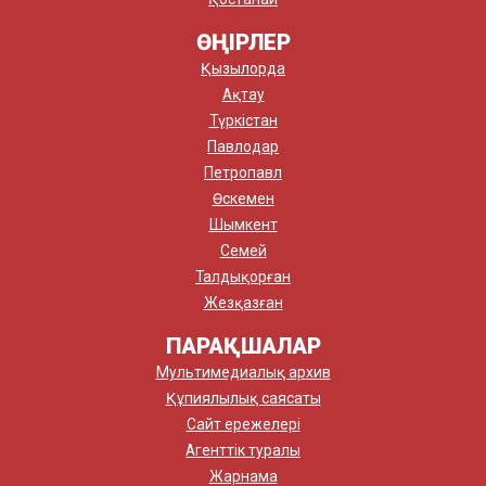
ӨҢІРЛЕР
Қызылорда
Ақтау
Түркістан
Павлодар
Петропавл
Өскемен
Шымкент
Семей
Талдықорған
Жезқазған
ПАРАҚШАЛАР
Мультимедиалық архив
Құпиялылық саясаты
Сайт ережелері
Агенттік туралы
Жарнама