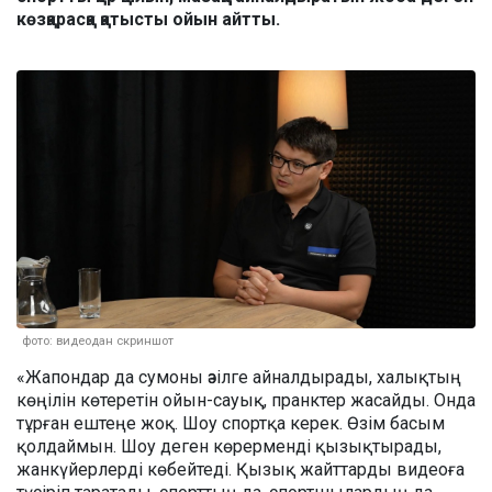
көзқарасқа қатысты ойын айтты.
фото: видеодан скриншот
«Жапондар да сумоны әзілге айналдырады, халықтың
көңілін көтеретін ойын-сауық, пранктер жасайды. Онда
тұрған ештеңе жоқ. Шоу спортқа керек. Өзім басым
қолдаймын. Шоу деген көрерменді қызықтырады,
жанкүйерлерді көбейтеді. Қызық жайттарды видеоға