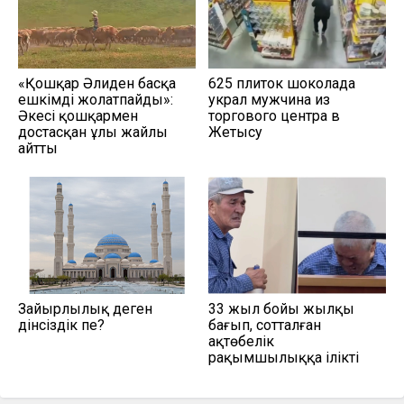
«Қошқар Әлиден басқа
625 плиток шоколада
ешкімді жолатпайды»:
украл мужчина из
Әкесі қошқармен
торгового центра в
достасқан ұлы жайлы
Жетысу
айтты
Зайырлылық деген
33 жыл бойы жылқы
дінсіздік пе?
бағып, сотталған
ақтөбелік
рақымшылыққа ілікті