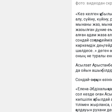
фото: видеодан ск
«Кез келген құбылы
алу, сүйіну, күйіну
мынаны жаз, мынан
жазылған дүние ем
алған адам жаза а
сондай соқпақ деймі
көркемдік деңгейде
шөлдесе...» деген 
оның не туралы екен
Асылзат Арыстанбе
да ойын ашық білд
Сондай-ақ ақын өзі
«Елена Әбдіхалықо
сол кезде оған Асы
көпшілік қабылдай 
тілімен жырланса, 
қолдауын рухани дең