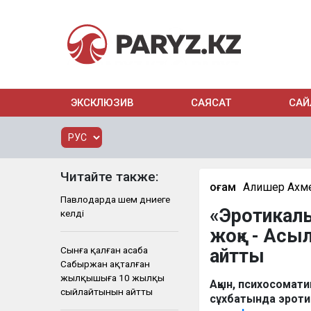
ЭКСКЛЮЗИВ
САЯСАТ
САЙ
Читайте также:
Қоғам
Алишер Ахм
Павлодарда үшем дүниеге
«Эротикалы
келді
жоқ» - Асы
Сынға қалған асаба
айтты
Сабыржан ақталған
жылқышыға 10 жылқы
Ақын, психосомат
сыйлайтынын айтты
сұхбатында эротик