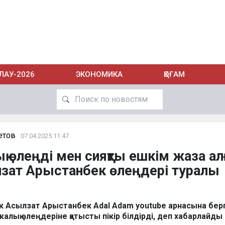
ЛАУ-2026
ЭКОНОМИКА
ҚОҒАМ
етов
07.04.2025 11:47
қ өлеңді мен сияқты ешкім жаза ал
лзат Арыстанбек өлеңдері туралы
ик Асылзат Арыстанбек Adal Adam youtube арнасына бер
алық өлеңдеріне қатысты пікір білдірді, деп хабарлайды