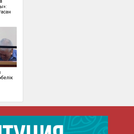
а
ы»:
асқан
ы
өбелік