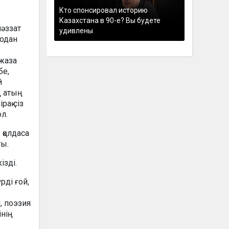
Кто спонсировал историю
Казахстана в 90-е? Вы будете
ләззат
удивлены
 одан
жаза
бе,
й
ң атың
ақ сіз
л.
 қолдаса
ты.
ізді.
ді ғой,
, поэзия
інің