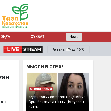
ОҚИҒА
СҰХБАТ
News
Астана
23.16°C
МЫСЛИ В СЛУХ!
ған
МЫСЛИ ВСЛУХ!
«Қария толық ақталған жоқ»: Айгүл
ген
Орынбек жылқышының ісі туралы
айтты