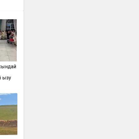
осындай
 қызу