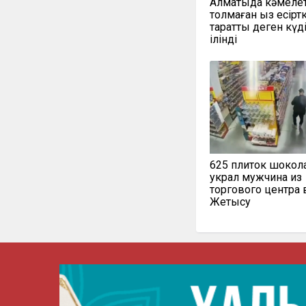
Алматыда кәмеле
толмаған қыз есіртк
таратты деген күд
ілінді
625 плиток шокол
украл мужчина из
торгового центра 
Жетысу