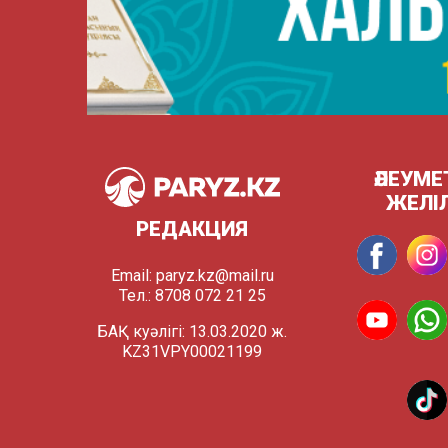
ӘЛЕУМЕ
ЖЕЛІ
РЕДАКЦИЯ
Email:
paryz.kz@mail.ru
Тел.: 8708 072 21 25
БАҚ куәлігі: 13.03.2020 ж.
KZ31VPY00021199