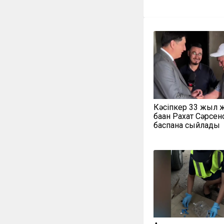
Кәсіпкер 33 жыл 
баққан Рахат Сәрсе
баспана сыйлады