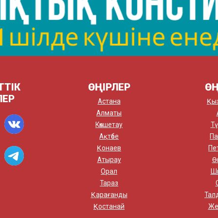
ТТІК
ӨҢІРЛЕР
ӨҢ
ЛЕР
Астана
Қы
Алматы
Көкшетау
Тү
Ақтөбе
Па
Қонаев
Пе
Атырау
Ө
Орал
Ш
Тараз
Қарағанды
Тал
Қостанай
Же