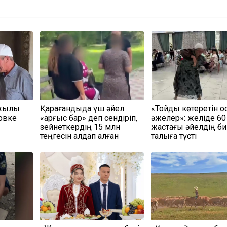
жылқы
Қарағандыда үш әйел
«Тойды көтеретін 
новке
«қарғыс бар» деп сендіріп,
әжелер»: желіде 60
зейнеткердің 15 млн
жастағы әйелдің биі
теңгесін алдап алған
талқыға түсті