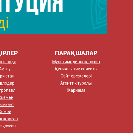
ІРЛЕР
ПАРАҚШАЛАР
зылорда
Мультимедиалық архив
Ақтау
Құпиялылық саясаты
ркістан
Сайт ережелері
влодар
Агенттік туралы
тропавл
Жарнама
скемен
ымкент
Семей
дықорған
зқазған