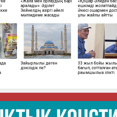
тке
«Жала мен қорлаудың бәрі
«Қошқар Әлиден басқ
і
қаралады»: Әділет
ешкімді жолатпайд
ікке
Зейнелдің қазіргі әйелі
Әкесі қошқармен дост
мәлімдеме жасады
ұлы жайлы айтты
ада
Зайырлылық деген
33 жыл бойы жылқ
дінсіздік пе?
бағып, сотталған ақт
в
рақымшылыққа ілікті