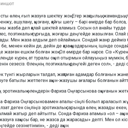
риншот
сты өлең ғып жазуға шектеу жоқ. Егер жақсылық, жамандық, 
, ренжу, ашулану, қызғану, қайғы шегу – бәрі өмірде бар болса,
ы жазба деп қалай шектей аламыз. Сосын ол анайы түрде
ес, поэтикалық тұрғыда, жоғары деңгейде жазылған. Олай 
лады. Мен жаза алдым деп ойлаймын. Сондай жанр дейміз 
з бе, менен кейін де, дейін де қазақ қыздарының ішінде сонда
 жазған ешкім болған жоқ. Ол өмірде бар нәрсе. Сіз «Күре
өлеңде күрең ат туралы оқып отырмын ойлауыңыз мүмкін, бір
ін сезесіз. Өлеңнің поэтикалық деңгейі деген сол», - деді о
к түнгі жырларын талдап, жақтаған адамдар болғанын және
іруге батылы жетпеген ақын-жазушы ағалары болғанын айт
нің эротикалық өлеңдерін Фариза Оңғарсынова оқығанын жетк
ва Фариза Оңғарсыновамен апалы-сіңлі болып араласып жүр
лзат деген сіңліңіз эротикалық сарында өлең жазады екен,
алмай жатыр деп айтыпты. Сонда Фариза апамыз «ол – ақын
жазуға хақысы бар, не жазса да жарасады» депті. Мен ол кіс
гейде сезінетінмін», - деді ақын.