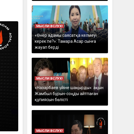
МЫСЛИ ВСЛУХ!
«Өнер адамы саясатқа келмеуі
керек пе?»: Тамара Асар сынға
жауап берді
МЫСЛИ ВСЛУХ!
«Назарбаев үйіне шақырды»: ақын
Жамбыл бұрын-соңды айтпаған
құпиясын бөлісті
МЫСЛИ ВСЛУХ!