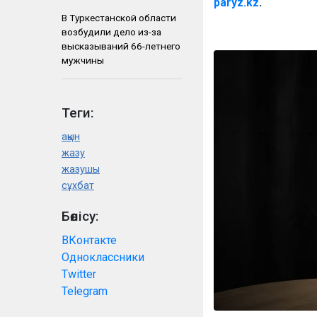
paryz.kz
.
В Туркестанской области
возбудили дело из-за
высказываний 66-летнего
мужчины
Теги:
ақын
жазу
жазушы
сұхбат
Бөлісу:
ВКонтакте
Одноклассники
Twitter
Telegram