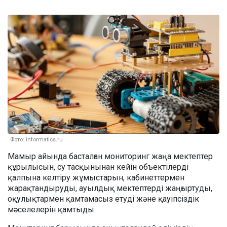
Фото: informatics.ru
Мамыр айында басталған мониторинг жаңа мектептер
құрылысын, су тасқынынан кейін объектілерді
қалпына келтіру жұмыстарын, кабинеттермен
жарақтандыруды, ауылдық мектептерді жаңғыртуды,
оқулықтармен қамтамасыз етуді және қауіпсіздік
мәселелерін қамтыды.