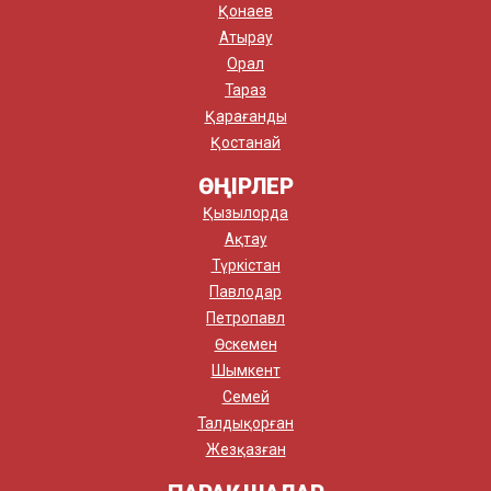
Қонаев
Атырау
Орал
Тараз
Қарағанды
Қостанай
ӨҢІРЛЕР
Қызылорда
Ақтау
Түркістан
Павлодар
Петропавл
Өскемен
Шымкент
Семей
Талдықорған
Жезқазған