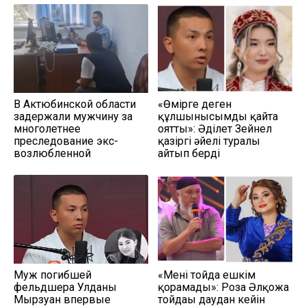
В Актюбинской области
«Өмірге деген
задержали мужчину за
құлшынысымды қайта
многолетнее
оятты»: Әділет Зейнел
преследование экс-
қазіргі әйелі туралы
возлюбленной
айтып берді
Муж погибшей
«Мені тойда ешкім
фельдшера Улданы
қорғамады»: Роза Әлқожа
Мырзуан впервые
тойдағы даудан кейін