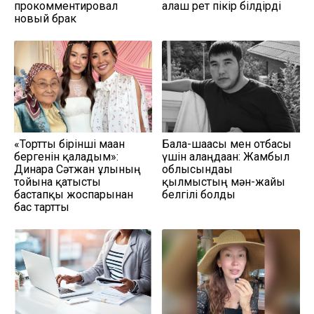
прокомментировал
алғаш рет пікір білдірді
новый брак
«Тортты бірінші маған
Бала-шағасы мен отбасы
бергенін қаладым»:
үшін алаңдаған: Жамбыл
Динара Сәтжан ұлының
облысындағы
тойына қатысты
қылмыстың мән-жайы
бастапқы жоспарынан
белгілі болды
бас тартты