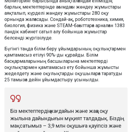
Мониторинг барысында анықталғандай еліміздің
барлық мектептерінде ағымдағы жөндеу жұмыстары
аяқталып, күрделі жөндеу жұмыстары 280 оқу
орнында жалғасады. Сондай-ақ, робототехника, химия,
биология, физика және STEAM-бағыттарға арналған 1383
пәндік кабинет сатып алу бойынша жұмыстар
белсенді жүргізілуде.
Бүгінгі таңда білім беру ұйымдарының оқулықтармен
қамтамасыз етілуі 90%-ды құрайды. Білім
басқармаларының басшыларына мектептерді
оқулықтармен қамтамасыз ету бойынша жұмысты
жеделдету және оқулықтарды оқушыларға таратуды
25 тамызға дейін ұйымдастыру ұсынылды.
Біз мектептердің жағдайын және жаңа оқу
жылына дайындығын мұқият талдадық. Біздің
мақсатымыз – 3,9 млн оқушыға қауіпсіз және