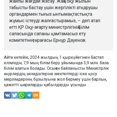
жайлы жағдай жасау. Жаңа оқу жылын
табысты бастау үшін жергілікті атқарушы
органдармен тығыз ынтымақтастықта
жұмыс істеуді жалғастырамыз, – деп атап
өтті ҚР Оқу-ағарту министрлігінің Білім
саласында сапаны қамтамасыз ету
комитетінің төрағасы Ернұр Дауенов.
Айта кетейік, 2024 жылдың 1 қыркүйегінен бастап
еліміздің 7,9 мың білім беру ұйымында 3,9 млн. бала
білім алатын болады. Осыған байланысты Министрлік
өңірлердің әкімдіктеріне мектептерді іске қосу
мерзімдерінің бұзылуына жол бермеу үшін барлық
қажетті шараларды қабылдауды ұсынды.