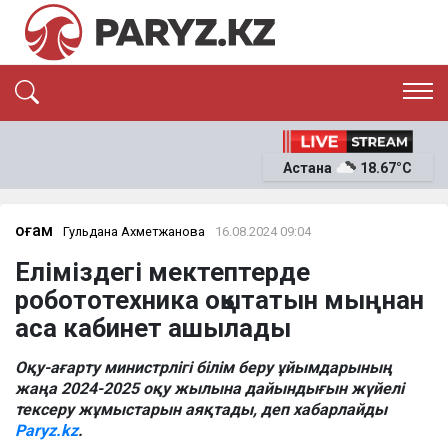
ЭКСКЛЮЗИВ
САЯСАТ
Астана
18.67°C
САЙЛАУ-2026
ЭКОНОМИКА
ҚОҒАМ
ОҚИҒА
Қоғам
Гульдана Ахметжанова
16.08.2024 09:04
СҰХБАТ
Еліміздегі мектептерде
News
робототехника оқытатын мыңнан
аса кабинет ашылады
Оқу-ағарту министрлігі білім беру ұйымдарының
жаңа 2024-2025 оқу жылына дайындығын жүйелі
тексеру жұмыстарын аяқтады, деп хабарлайды
Paryz.kz
.