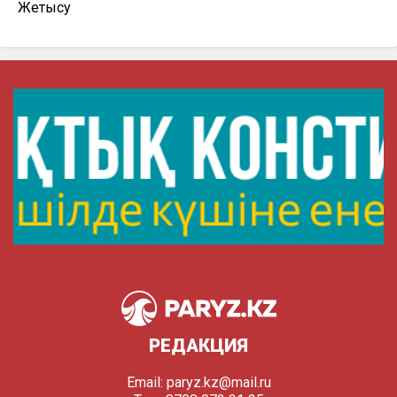
Жетысу
РЕДАКЦИЯ
Email:
paryz.kz@mail.ru