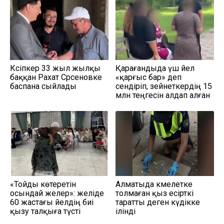
Кәсіпкер 33 жыл жылқы
Қарағандыда үш әйел
баққан Рахат Сәрсеновке
«қарғыс бар» деп
баспана сыйлады
сендіріп, зейнеткердің 15
млн теңгесін алдап алған
«Тойды көтеретін
Алматыда кәмелетке
осындай әжелер»: желіде
толмаған қыз есірткі
60 жастағы әйелдің биі
таратты деген күдікке
қызу талқыға түсті
ілінді