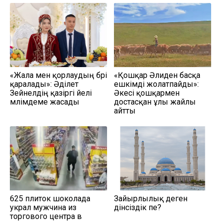
«Жала мен қорлаудың бәрі
«Қошқар Әлиден басқа
қаралады»: Әділет
ешкімді жолатпайды»:
Зейнелдің қазіргі әйелі
Әкесі қошқармен
мәлімдеме жасады
достасқан ұлы жайлы
айтты
625 плиток шоколада
Зайырлылық деген
украл мужчина из
дінсіздік пе?
торгового центра в