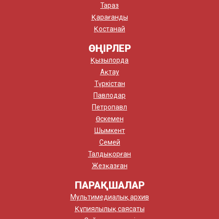
Тараз
Қарағанды
Қостанай
ӨҢІРЛЕР
Қызылорда
Ақтау
Түркістан
Павлодар
Петропавл
Өскемен
Шымкент
Семей
Талдықорған
Жезқазған
ПАРАҚШАЛАР
Мультимедиалық архив
Құпиялылық саясаты