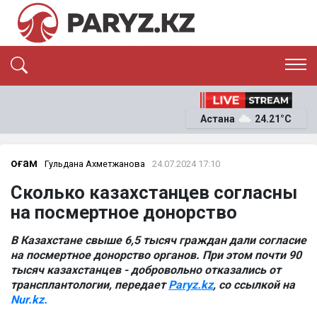
ЭКСКЛЮЗИВ
САЯСАТ
Астана
24.21°C
САЙЛАУ-2026
ЭКОНОМИКА
ҚОҒАМ
ОҚИҒА
Қоғам
Гульдана Ахметжанова
24.07.2024 17:10
СҰХБАТ
Сколько казахстанцев согласны
News
на посмертное донорство
В Казахстане свыше 6,5 тысяч граждан дали согласие
на посмертное донорство органов. При этом почти 90
тысяч казахстанцев - добровольно отказались от
трансплантологии, передает
Paryz.kz
, со ссылкой на
Nur.kz.