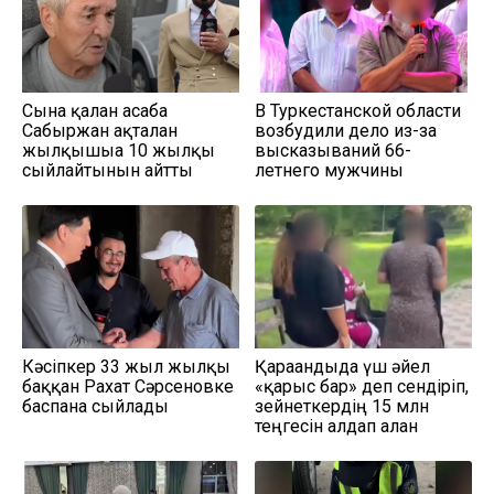
Сынға қалған асаба
В Туркестанской области
Сабыржан ақталған
возбудили дело из-за
жылқышыға 10 жылқы
высказываний 66-
сыйлайтынын айтты
летнего мужчины
Кәсіпкер 33 жыл жылқы
Қарағандыда үш әйел
баққан Рахат Сәрсеновке
«қарғыс бар» деп сендіріп,
баспана сыйлады
зейнеткердің 15 млн
теңгесін алдап алған