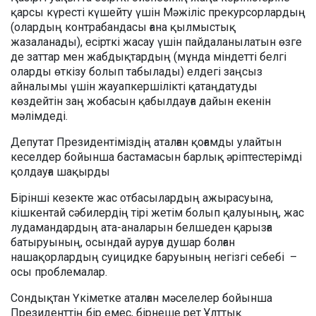
қарсы күресті күшейту үшін Мәжіліс прекурсорлардың
(олардың контрабандасы ғана қылмыстық
жазаланады), есірткі жасау үшін пайдаланылатын өзге
де заттар мен жабдықтардың (мұнда міндетті белгі
оларды өткізу болып табылады) елдегі заңсыз
айналымы үшін жауапкершілікті қатаңдатуды
көздейтін заң жобасын қабылдауға дайын екенін
мәлімдеді.
Депутат Президентіміздің аталған қоғамды улайтын
кеселдер бойынша бастамасын барлық әріптестерімді
қолдауға шақырды
Бірінші кезекте жас отбасылардың ажырасуына,
кішкентай сәбилердің тірі жетім болып қалуының, жас
лудамандардың ата-аналарын белшеден қарызға
батыруының, осындай ауруға душар болған
нашақорлардың суицидке баруының негізгі себебі –
осы проблемалар.
Сондықтан Үкіметке аталған мәселелер бойынша
Президенттің бір емес, бірнеше рет Ұлттық