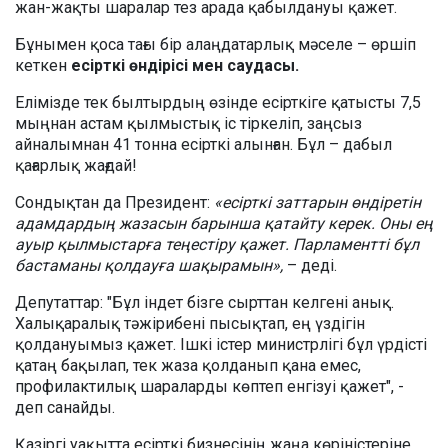
жан-жақты шаралар тез арада қабылдануы қажет.
Бұнымен қоса тағы бір алаңдатарлық мәселе – өршіп
кеткен
есірткі өндірісі мен саудасы.
Елімізде тек былтырдың өзінде есірткіге қатысты 7,5
мыңнан астам қылмыстық іс тіркеліп, заңсыз
айналымнан 41 тонна есірткі алынған. Бұл – дабыл
қағарлық жағдай!
Сондықтан да Президент:
«есірткі заттарын өндіретін
адамдардың жазасын барынша қатайту керек. Оны ең
ауыр қылмыстарға теңестіру қажет. Парламентті бұл
бастаманы қолдауға шақырамын»,
– деді.
Депутаттар: "Бұл індет бізге сырттан келгені анық.
Халықаралық тәжірибені пысықтап, ең үздігін
қолдануымыз қажет. Ішкі істер министрлігі бұл үрдісті
қатаң бақылап, тек жаза қолданып қана емес,
профилактилық шараларды көптеп енгізуі қажет", -
деп санайды.
Қазіргі уақытта есірткі бизнесінің жаңа көріністеріне