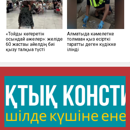
«Тойды көтеретін
Алматыда кәмелетке
осындай әжелер»: желіде
толмаған қыз есірткі
60 жастағы әйелдің биі
таратты деген күдікке
қызу талқыға түсті
ілінді