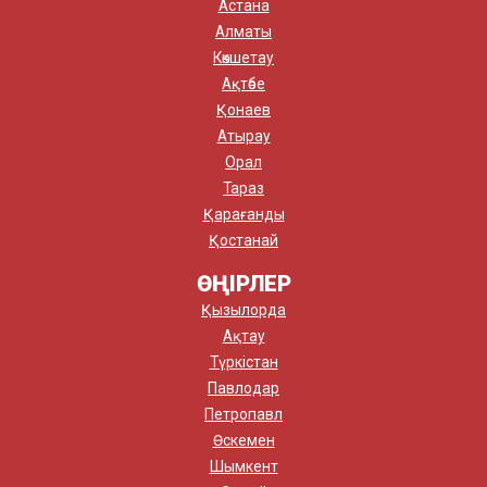
Астана
Алматы
Көкшетау
Ақтөбе
Қонаев
Атырау
Орал
Тараз
Қарағанды
Қостанай
ӨҢІРЛЕР
Қызылорда
Ақтау
Түркістан
Павлодар
Петропавл
Өскемен
Шымкент