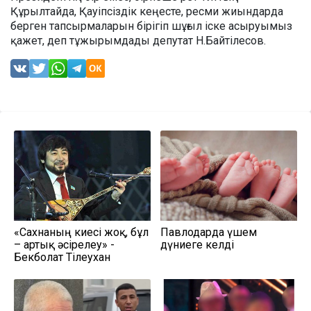
Құрылтайда, Қауіпсіздік кеңесте, ресми жиындарда
берген тапсырмаларын бірігіп шұғыл іске асыруымыз
қажет, деп тұжырымдады депутат Н.Байтілесов.
«Сахнаның киесі жоқ, бұл
Павлодарда үшем
– артық әсірелеу» -
дүниеге келді
Бекболат Тілеухан