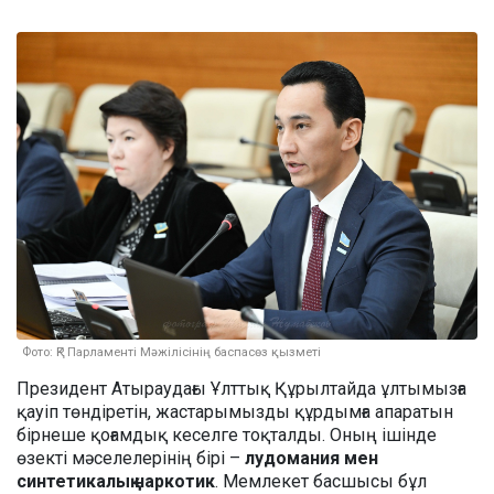
Фото: ҚР Парламенті Мәжілісінің баспасөз қызметі
Президент Атыраудағы Ұлттық Құрылтайда ұлтымызға
қауіп төндіретін, жастарымызды құрдымға апаратын
бірнеше қоғамдық кеселге тоқталды. Оның ішінде
өзекті мәселелерінің бірі –
лудомания мен
синтетикалық наркотик
. Мемлекет басшысы бұл