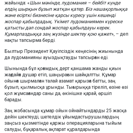
жайында: «
Шын мәнінде, лудомания – бейбіт күнде
елдің шырқын бұзып жатқан қатер. Біз нашақорлыққа
және есірткі бизнесіне қарсы күресу үшін кешенді
жоспар қабылдадық. Үкімет лудоманиямен күреске
қатысты дәл сондай жоспар қабылдауы керек.
Құмарпаздыққа заң жүзінде шектеу қою қажет
», – деп
нақты тапсырма берді.
Былтыр Президент Қауіпсіздік кеңесінің жиынында
да лудоманияны ауыздықтауды тапсырған еді.
Шынында бұл қоғамдық дерт қаншама жанды қиын
жағдайға душар етіп, шаңырағын шайқалтты. Құмар
ойынға шырмалған талай азамат қарызға батты, заң
бұзып, қылмысқа ұрынды. Тығырыққа тіреліп, өзіне өзі
қол жұмсағандар саны да, өкінішке қарай, өршіп
барады.
Заң жобасында құмар ойын ойнайтындарды 25 жасқа
дейін шектеуді, шетелдік ұйымдастырушылардың
заңсыз қызметінде қаржы операцияларына тыйым
салуды, бұқаралық ақпарат құралдарында