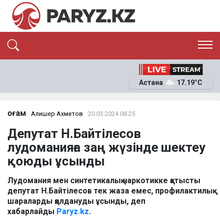
ЭКСКЛЮЗИВ
САЯСАТ
Астана
17.19°C
САЙЛАУ-2026
ЭКОНОМИКА
ҚОҒАМ
ОҚИҒА
Қоғам
Алишер Ахметов
20.03.2024 08:25
СҰХБАТ
Депутат Н.Байтілесов
News
лудоманияға заң жүзінде шектеу
қоюды ұсынды
Лудомания мен синтетикалық наркотикке қатысты
депутат Н.Байтілесов тек жаза емес, профилактилық
шараларды қолдануды ұсынды, деп
хабарлайды
Paryz.kz
.