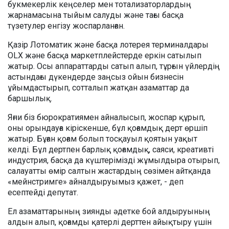
букмекерлік кеңселер мен тотализаторлардың
жарнамасына тыйым салуды және тағы басқа
түзетулер енгізу жоспарланған.
Қазір Лотоматик және басқа лотерея терминалдары
OLX және басқа маркетплейстерде еркін сатылып
жатыр. Осы аппараттарды сатып алып, тұрғын үйлердің
астындағы дүкендерде заңсыз ойын бизнесiн
ұйымдастырып, сотталып жатқан азаматтар да
баршылық.
Яғни біз бюрократиямен айналысып, жоспар құрып,
оны орындауға кіріскенше, бұл қоғамдық дерт өршіп
жатыр. Бұған қоғам болып тосқауыл қоятын уақыт
келді. Бұл дертпен барлық қоғамдық, саяси, креативті
индустрия, басқа да күштерімізді жұмылдыра отырып,
салауатты өмір салтын жастардың сөзімен айтқанда
«мейнстримге» айналдыруымыз қажет, - деп
есептейді депутат.
Ел азаматтарының зиянды әдетке бой алдыруының
алдын алып, қоғамды қатерлі дерттен айықтыру үшін