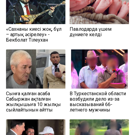
«Сахнаның киесі жоқ, бұл
Павлодарда үшем
– артық әсірелеу» -
дүниеге келді
Бекболат Тілеухан
Сынға қалған асаба
В Туркестанской области
Сабыржан ақталған
возбудили дело из-за
жылқышыға 10 жылқы
высказываний 66-
сыйлайтынын айтты
летнего мужчины