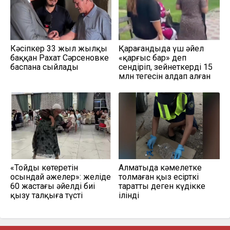
Кәсіпкер 33 жыл жылқы
Қарағандыда үш әйел
баққан Рахат Сәрсеновке
«қарғыс бар» деп
баспана сыйлады
сендіріп, зейнеткердің 15
млн теңгесін алдап алған
«Тойды көтеретін
Алматыда кәмелетке
осындай әжелер»: желіде
толмаған қыз есірткі
60 жастағы әйелдің биі
таратты деген күдікке
қызу талқыға түсті
ілінді