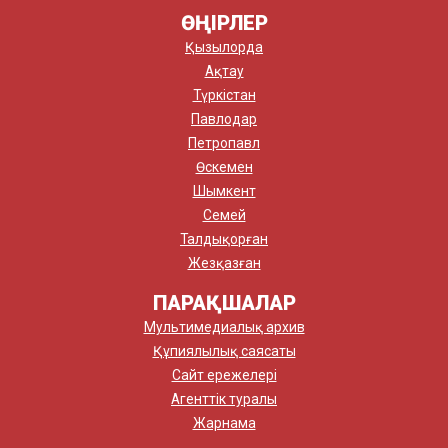
ӨҢІРЛЕР
Қызылорда
Ақтау
Түркістан
Павлодар
Петропавл
Өскемен
Шымкент
Семей
Талдықорған
Жезқазған
ПАРАҚШАЛАР
Мультимедиалық архив
Құпиялылық саясаты
Сайт ережелері
Агенттік туралы
Жарнама