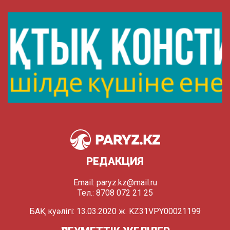
РЕДАКЦИЯ
Email:
paryz.kz@mail.ru
Тел.: 8708 072 21 25
БАҚ куәлігі: 13.03.2020 ж. KZ31VPY00021199