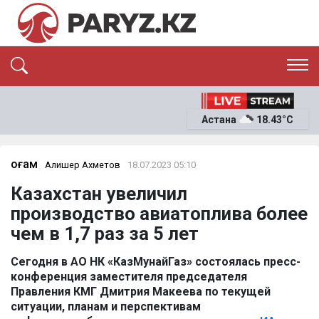
ЭКСКЛЮЗИВ
САЯСАТ
Астана
18.43°C
САЙЛАУ-2026
ЭКОНОМИКА
ҚОҒАМ
ОҚИҒА
Қоғам
Алишер Ахметов
18.07.2023 05:10
СҰХБАТ
Казахстан увеличил
News
производство авиатоплива более
чем в 1,7 раз за 5 лет
Сегодня в АО НК «КазМунайГаз» состоялась пресс-
конференция заместителя председателя
Правления КМГ Дмитрия Макеева по текущей
ситуации, планам и перспективам