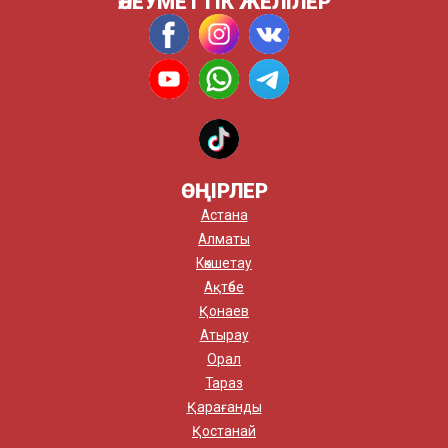
ӘЛЕУМЕТТІК ЖЕЛІЛЕР
ӨҢІРЛЕР
Астана
Алматы
Көкшетау
Ақтөбе
Қонаев
Атырау
Орал
Тараз
Қарағанды
Қостанай