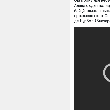
Оқиға орнынан неб
Алайда, одан полиц
байқай алмаған сы
орналасқан екен. Ос
де Нұрбол Абназаро