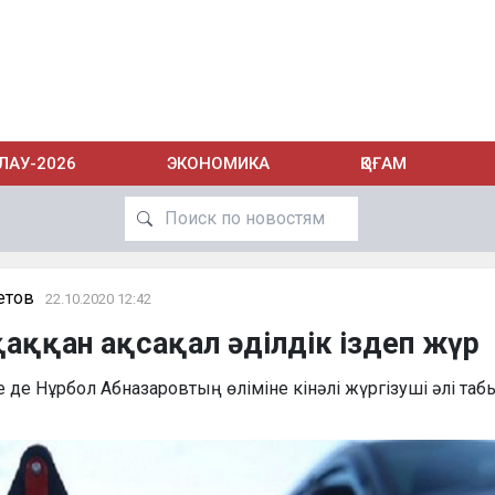
ЛАУ-2026
ЭКОНОМИКА
ҚОҒАМ
етов
22.10.2020 12:42
 қаққан ақсақал әділдік іздеп жүр
е де Нұрбол Абназаровтың өліміне кінәлі жүргізуші әлі таб