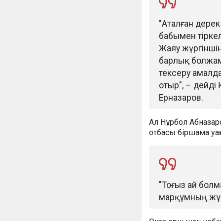
"Аталған дерек
бабымен тіркелі
Жаяу жүргіншін
барлық болжам
тексеру амалда
отыр", – дейд
Ерназаров.
Ал Нұрбол Абназар
отбасы біршама уақы
"Тоғыз ай болм
марқұмның жұб