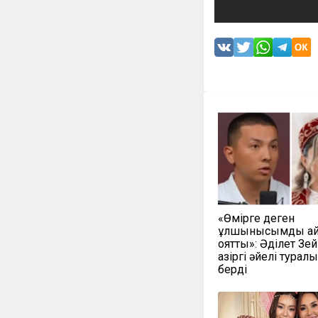
«Өмірге деген
құлшынысымды қай
оятты»: Әділет Зе
қазіргі әйелі турал
берді