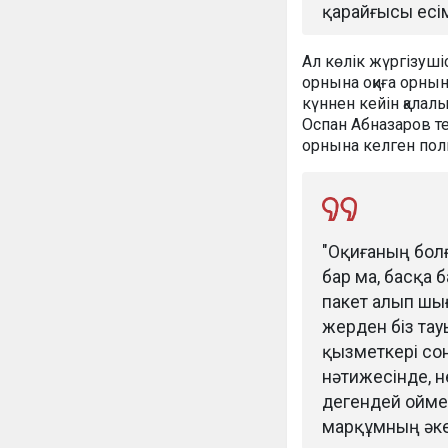
қарайғысы есім
Ал көлік жүргізушіс
орнына оқиға орны
күннен кейін қалал
Оспан Абназаров т
орнына келген поли
"Оқиғаның болғ
бар ма, басқа 
пакет алып шығ
жерден біз тау
қызметкері со
нәтижесінде, н
дегендей ойме
марқұмның әке