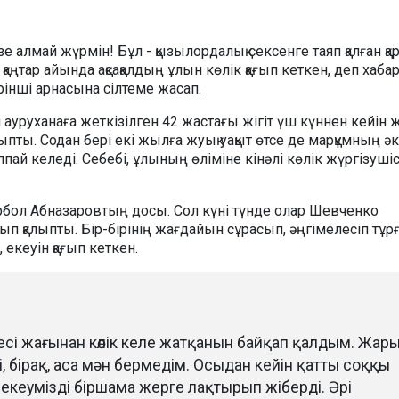
зе алмай жүрмін! Бұл - қызылордалық сексенге таяп қалған қ
аңтар айында ақсақалдың ұлын көлік қағып кеткен, деп хаб
ірінші арнасына сілтеме жасап.
руханаға жеткізілген 42 жастағы жігіт үш күннен кейін ж
пты. Содан бері екі жылға жуық уақыт өтсе де марқұмның әк
ай келеді. Себебі, ұлының өліміне кінәлі көлік жүргізушісі
рбол Абназаровтың досы. Сол күні түнде олар Шевченко
 қалыпты. Бір-бірінің жағдайын сұрасып, әңгімелесіп тұр
, екеуін қағып кеткен.
есі жағынан көлік келе жатқанын байқап қалдым. Жар
і, бірақ, аса мән бермедім. Осыдан кейін қатты соққы
екеумізді біршама жерге лақтырып жіберді. Әрі