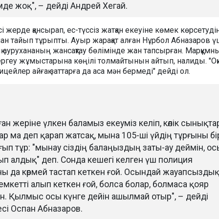
де жоқ", – дейді Андрей Хегай.
і жерде қансырап, ес-түссіз жатқан екеуіне көмек көрсетуді
нан тайып тұрыпты. Ауыр жарақат алған Нұрбол Абназаров ү
ық аурухананың жансақтау бөлімінде жан тапсырған. Марқұмн
ергеу жұмыстарына көңілі толмайтынын айтып, налиды. "Оқ
цейлер айғақ заттарға да аса мән бермеді" дейді ол.
ан жеріне үлкен баламыз екеуміз келіп, көлік сынықт
бар ма деп қарап жатсақ, мына 105-ші үйдің тұрғыны бі
ып тұр: "мынау сіздің балаңыздың заты-ау деймін, ос
ып алдық" деп. Сонда кешегі келген үш полиция
ны да көрмей тастап кеткен ғой. Осындай жауапсызды
емкетті алып кеткен ғой, болса болар, болмаса қояр
н. Қылмыс осы күнге дейін ашылмай отыр", – дейді
сі Оспан Абназаров.