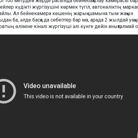
әрі 100 метрдей жерде расында бейнебақылау камерасы бар
ейлер күдікті жүргізушіні көрмек түгіл, автокөліктің марк
ңайлы. Ал бейнекамера көшенің жарық шамына тым жақын
ыдан ба, әлде басқа да себептер бар ма, арада 2 жылдай уақы
втың өліміне кінәлі жүргізуші әлі күнге дейін анықталмай 