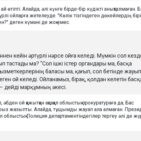
ай өтіпті. Алайда, әлі күнге бірде-бір күдікті анықталмаған. 
үрлі ойларға жетелеуде. "Көлік тізгіндеген дөкейлердің бірі
н?" деген күмәні де жоқ емес.
еннен кейін әртүрлі нәрсе ойға келеді. Мүмкін сол кезд
п тастады ма? "Сол ішкі істер органдары ма, басқа
зметкерлерінің баласы ма, қағып, сол бетінде жауы
еген ой келеді. Ойланамыз, бірақ, қолдан келетін басқ
– дейді марқұмның әкесі.
 әбден ой қажытқан ақсақал облыстық прокуратураға да, Бас
арыз жазыпты. Алайда, тұщымды жауап ала алмаған. Прези
л облыстық Полиция департаментіндегілер тергеу әлі де жү