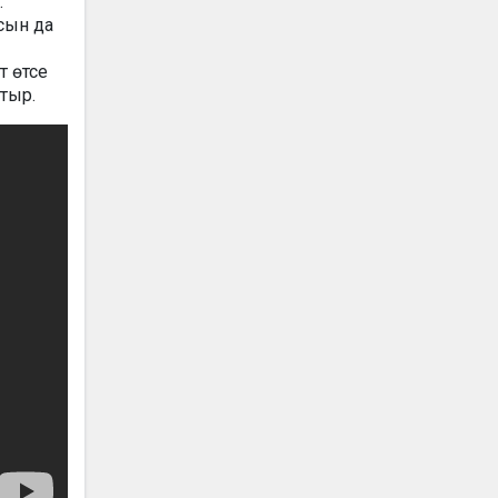
.
асын да
т өтсе
отыр.