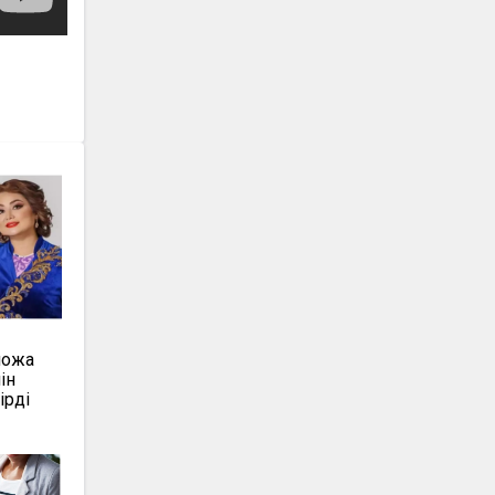
қожа
ін
ірді