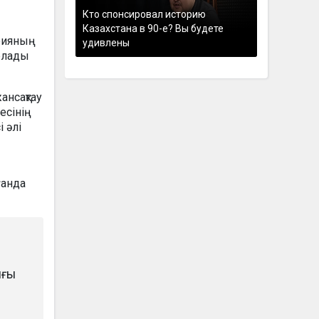
Кто спонсировал историю
Казахстана в 90-е? Вы будете
арияның
удивлены
арлады
ансақтау
есінің
 әлі
ғанда
ығы