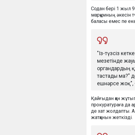
Содан бері 1 жыл 9 
марқұмның әкесін т
баласы емес пе еке
"Із-түзсіз кетк
мезетінде жауы
органдардың қы
тастады ма?" д
ешнәрсе жоқ", 
Қайғыдан қан жұтып,
прокуратураға да 
де хат жолдапты. А
жатқанын жеткізді.