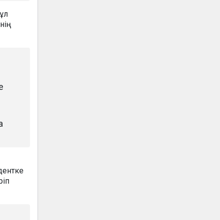
Бұл
нің
е
п
а
дентке
ріп