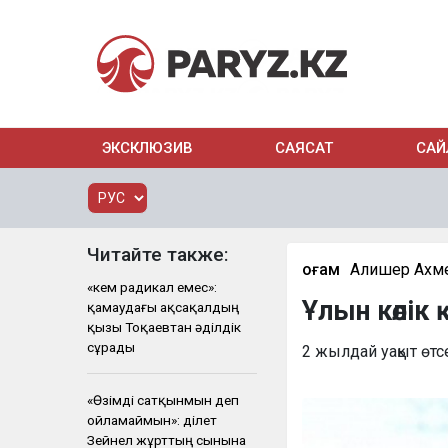
ЭКСКЛЮЗИВ
САЯСАТ
САЙ
Читайте также:
Қоғам
Алишер Ахм
«Әкем радикал емес»:
Ұлын көлік
қамаудағы ақсақалдың
қызы Тоқаевтан әділдік
сұрады
2 жылдай уақыт өтс
«Өзімді сатқынмын деп
ойламаймын»: Әділет
Зейнел жұрттың сынына