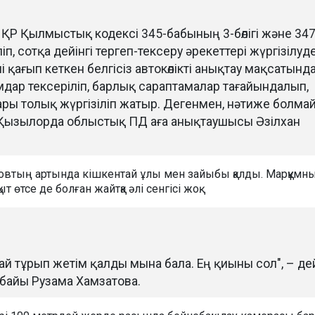
 ҚР Қылмыстық кодексі 345-бабының 3-бөлігі және 347
п, сотқа дейінгі тергеп-тексеру әрекеттері жүргізілуде
і қағып кеткен белгісіз автокөлікті анықтау мақсатынд
дар тексеріліп, барлық сараптамалар тағайындалып,
ры толық жүргізіліп жатыр. Дегенмен, нәтиже болма
і Қызылорда облыстық ПД аға анықтаушысы Әзілхан
овтың артында кішкентай ұлы мен зайыбы қалды. Марқұмн
т өтсе де болған жайтқа әлі сенгісі жоқ.
ай тұрып жетім қалды мына бала. Ең қиыны сол", – де
айы Рузама Хамзатова.