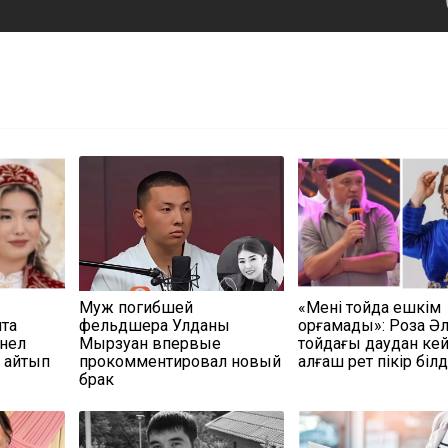
Муж погибшей
«Мені тойда ешкім
та
фельдшера Улданы
қорғамады»: Роза Әл
йнел
Мырзуан впервые
тойдағы даудан кей
ы айтып
прокомментировал новый
алғаш рет пікір білд
брак