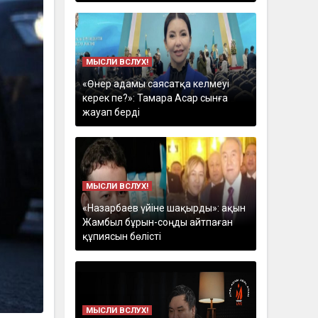
МЫСЛИ ВСЛУХ!
«Өнер адамы саясатқа келмеуі
керек пе?»: Тамара Асар сынға
жауап берді
МЫСЛИ ВСЛУХ!
«Назарбаев үйіне шақырды»: ақын
Жамбыл бұрын-соңды айтпаған
құпиясын бөлісті
МЫСЛИ ВСЛУХ!