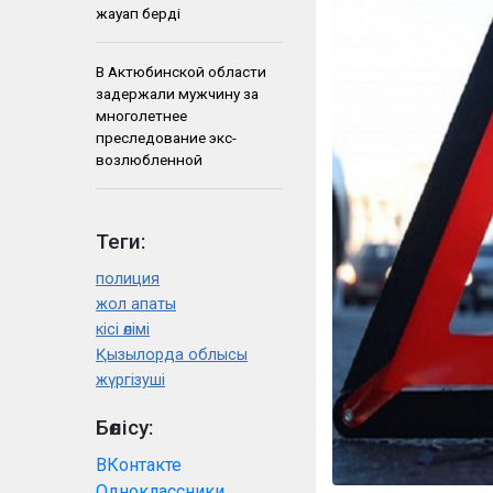
жауап берді
В Актюбинской области
задержали мужчину за
многолетнее
преследование экс-
возлюбленной
Теги:
полиция
жол апаты
кісі өлімі
Қызылорда облысы
жүргізуші
Бөлісу:
ВКонтакте
Одноклассники