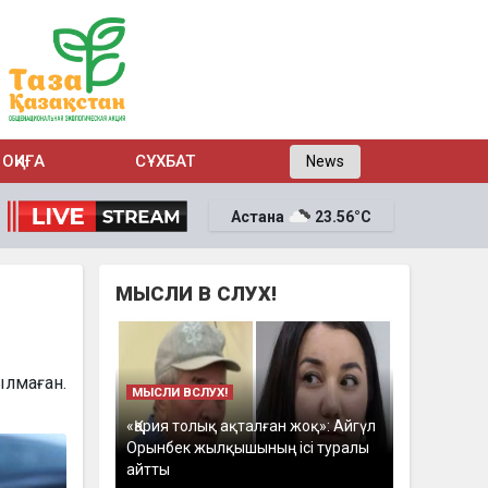
ОҚИҒА
СҰХБАТ
News
Астана
23.56°C
МЫСЛИ В СЛУХ!
ылмаған.
МЫСЛИ ВСЛУХ!
«Қария толық ақталған жоқ»: Айгүл
Орынбек жылқышының ісі туралы
айтты