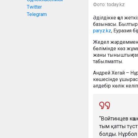
Фото: today.kz
Twitter
Telegram
Әділдікке қол жеткі
базынасы. Былтыр қ
paryz.kz
, Еуразия б
Жедел жәрдеммен ау
бөлімінде көз жұмы
жаны тыныштық тапп
табылмапты.
Андрей Хегай – Нұ
көшесінде ұшырасып
әлдебір көлік келіп
"Войтинцев көш
тым қатты түст
болды. Нұрбол 