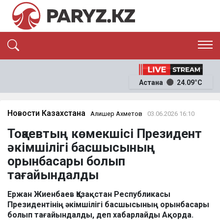
ЭКСКЛЮЗИВ
САЯСАТ
Астана
24.09°C
САЙЛАУ-2026
ЭКОНОМИКА
ҚОҒАМ
ОҚИҒА
Новости Казахстана
Алишер Ахметов
03.06.2026 16:10
СҰХБАТ
Тоқаевтың көмекшісі Президент
News
әкімшілігі басшысының
орынбасары болып
тағайындалды
Ержан Жиенбаев Қазақстан Республикасы
Президентінің әкімшілігі басшысының орынбасары
болып тағайындалды, деп хабарлайды Ақорда.