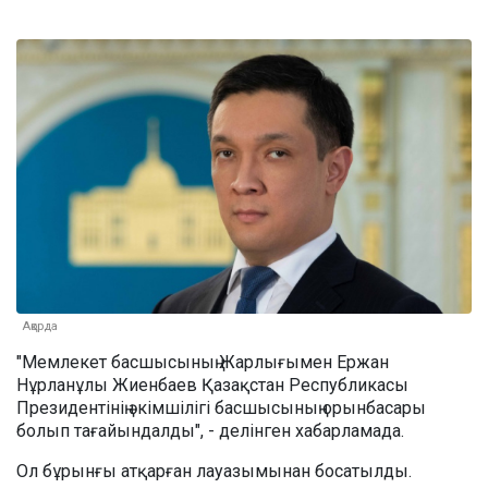
Ақорда
"Мемлекет басшысының Жарлығымен Ержан
Нұрланұлы Жиенбаев Қазақстан Республикасы
Президентінің әкімшілігі басшысының орынбасары
болып тағайындалды", - делінген хабарламада.
Ол бұрынғы атқарған лауазымынан босатылды.