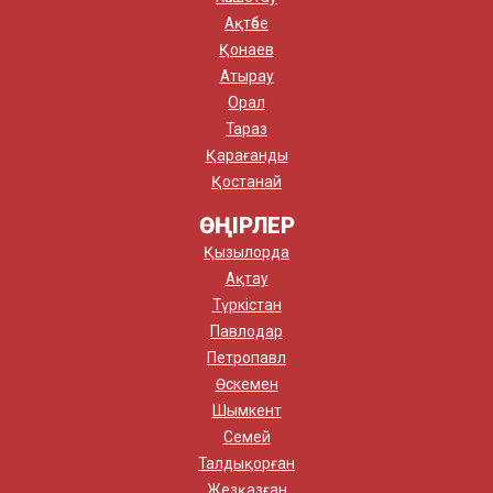
Ақтөбе
Қонаев
Атырау
Орал
Тараз
Қарағанды
Қостанай
ӨҢІРЛЕР
Қызылорда
Ақтау
Түркістан
Павлодар
Петропавл
Өскемен
Шымкент
Семей
Талдықорған
Жезқазған