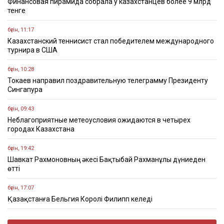
Финансовая пирамида собрала у казахстанцев более 9 млрд
тенге
бүгін, 11:17
Казахстанский теннисист стал победителем международного
турнира в США
бүгін, 10:28
Токаев направил поздравительную телеграмму Президенту
Сингапура
бүгін, 09:43
Неблагоприятные метеоусловия ожидаются в четырех
городах Казахстана
бүгін, 19:42
Шавкат Рахмоновның әкесі Бақтыбай Рахманұлы дүниеден
өтті
бүгін, 17:07
Қазақстанға Бельгия Королі Филипп келеді
бүгін, 14:46