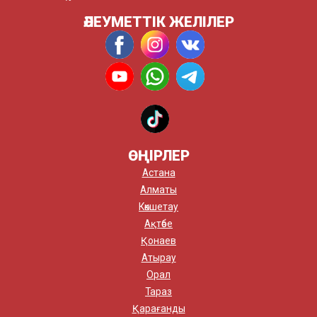
ӘЛЕУМЕТТІК ЖЕЛІЛЕР
ӨҢІРЛЕР
Астана
Алматы
Көкшетау
Ақтөбе
Қонаев
Атырау
Орал
Тараз
Қарағанды