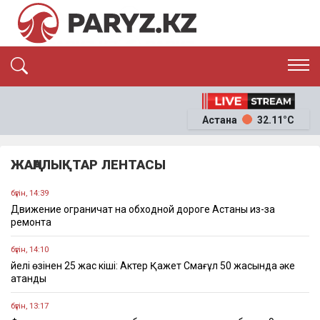
ЭКСКЛЮЗИВ
САЯСАТ
Астана
32.11°C
САЙЛАУ-2026
ЭКОНОМИКА
ҚОҒАМ
ОҚИҒА
ЖАҢАЛЫҚТАР ЛЕНТАСЫ
СҰХБАТ
News
бүгін, 14:39
Движение ограничат на обходной дороге Астаны из-за
ремонта
бүгін, 14:10
Әйелі өзінен 25 жас кіші: Актер Қажет Смағұл 50 жасында әке
атанды
бүгін, 13:17