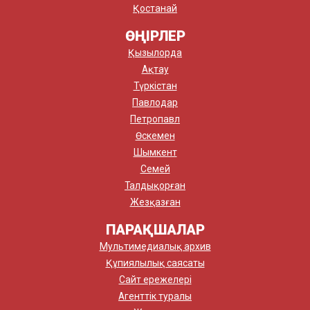
Қостанай
ӨҢІРЛЕР
Қызылорда
Ақтау
Түркістан
Павлодар
Петропавл
Өскемен
Шымкент
Семей
Талдықорған
Жезқазған
ПАРАҚШАЛАР
Мультимедиалық архив
Құпиялылық саясаты
Сайт ережелері
Агенттік туралы