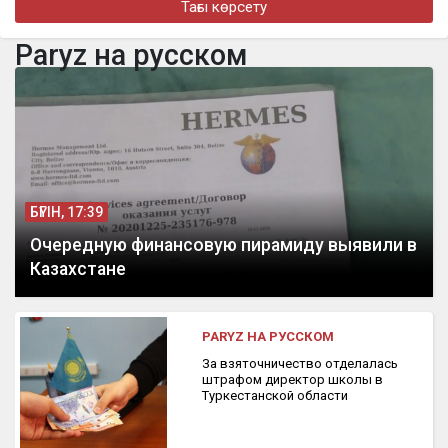
Тағы көрсету
«Төсегімді елге айтпай-ақ қояйық»: Бекболат Тілеухан жеке
өмірі туралы ашық айтты
Paryz на русском
бүгін, 13:29
Оралда құрамында еті бар жартылай фабрикаттарға жалған
сертификат берілген
БҮГІН, 17:39
Очередную финансовую пирамиду выявили в
Казахстане
PARYZ НА РУССКОМ
За взяточничество отделалась
штрафом директор школы в
Туркестанской области