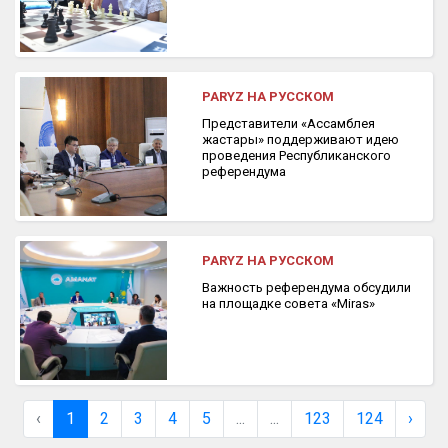
PARYZ НА РУССКОМ
Представители «Ассамблея
жастары» поддерживают идею
проведения Республиканского
референдума
PARYZ НА РУССКОМ
Важность референдума обсудили
на площадке совета «Miras»
‹
1
2
3
4
5
...
...
123
124
›