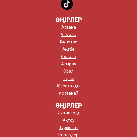
ӨҢІРЛЕР
Астана
Алматы
Көкшетау
Ақтөбе
Қонаев
Атырау
Орал
Тараз
Қарағанды
Қостанай
ӨҢІРЛЕР
Қызылорда
Ақтау
Түркістан
Павлодар