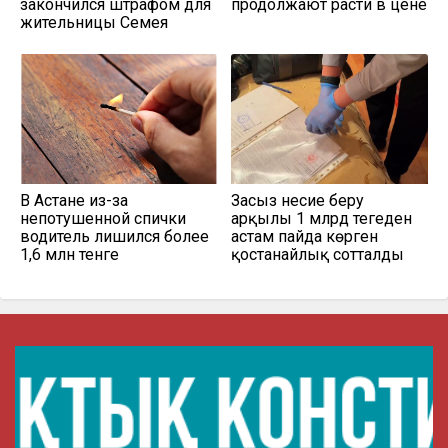
закончился штрафом для
продолжают расти в цене
жительницы Семея
В Астане из-за
Заңсыз несие беру
непотушенной спички
арқылы 1 млрд теңгеден
водитель лишился более
астам пайда көрген
1,6 млн тенге
қостанайлық сотталды