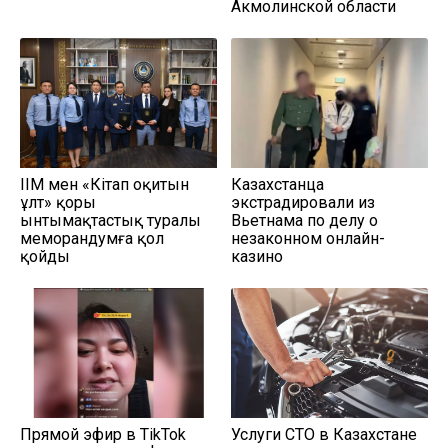
Акмолинской области
ІІМ мен «Кітап оқитын
Казахстанца
ұлт» қоры
экстрадировали из
ынтымақтастық туралы
Вьетнама по делу о
меморандумға қол
незаконном онлайн-
қойды
казино
Прямой эфир в TikTok
Услуги СТО в Казахстане