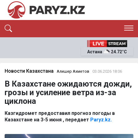
ЭКСКЛЮЗИВ
САЯСАТ
Астана
24.72°C
САЙЛАУ-2026
ЭКОНОМИКА
ҚОҒАМ
ОҚИҒА
Новости Казахстана
Алишер Ахметов
03.06.2026 18:06
СҰХБАТ
В Казахстане ожидаются дожди,
News
грозы и усиление ветра из-за
циклона
Казгидромет предоставил прогноз погоды в
Казахстане на 3-5 июня , передает
Paryz.kz.