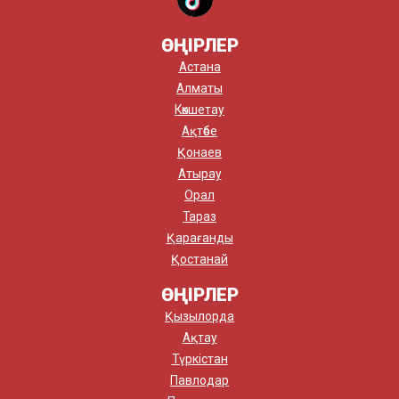
ӨҢІРЛЕР
Астана
Алматы
Көкшетау
Ақтөбе
Қонаев
Атырау
Орал
Тараз
Қарағанды
Қостанай
ӨҢІРЛЕР
Қызылорда
Ақтау
Түркістан
Павлодар