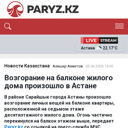
ЭКСКЛЮЗИВ
САЯСАТ
Астана
22.17°C
САЙЛАУ-2026
ЭКОНОМИКА
ҚОҒАМ
ОҚИҒА
Новости Казахстана
Алишер Ахметов
03.06.2026 14:30
СҰХБАТ
Возгорание на балконе жилого
News
дома произошло в Астане
В районе Сарайшык города Астаны произошло
возгорание личных вещей на балконе квартиры,
расположенной на седьмом этаже
десятиэтажного жилого дома. Огонь частично
перекинулся на балкон этажом выше, передает
Paryz.kz
со ссылкой на пресс-службу МЧС.