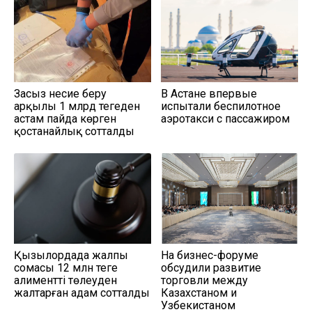
Заңсыз несие беру
В Астане впервые
арқылы 1 млрд теңгеден
испытали беспилотное
астам пайда көрген
аэротакси с пассажиром
қостанайлық сотталды
Қызылордада жалпы
На бизнес-форуме
сомасы 12 млн теңге
обсудили развитие
алиментті төлеуден
торговли между
жалтарған адам сотталды
Казахстаном и
Узбекистаном