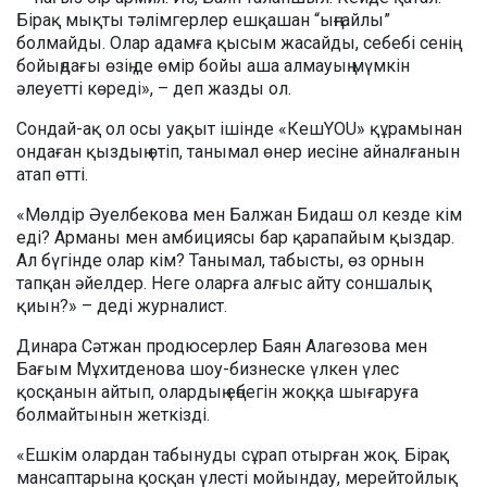
Бірақ мықты тәлімгерлер ешқашан “ыңғайлы”
болмайды. Олар адамға қысым жасайды, себебі сенің
бойыңдағы өзің де өмір бойы аша алмауың мүмкін
әлеуетті көреді», – деп жазды ол.
Сондай-ақ ол осы уақыт ішінде «КешYOU» құрамынан
ондаған қыздың өтіп, танымал өнер иесіне айналғанын
атап өтті.
«Мөлдір Әуелбекова мен Балжан Бидаш ол кезде кім
еді? Арманы мен амбициясы бар қарапайым қыздар.
Ал бүгінде олар кім? Танымал, табысты, өз орнын
тапқан әйелдер. Неге оларға алғыс айту соншалық
қиын?» – деді журналист.
Динара Сәтжан продюсерлер Баян Алагөзова мен
Бағым Мұхитденова шоу-бизнеске үлкен үлес
қосқанын айтып, олардың еңбегін жоққа шығаруға
болмайтынын жеткізді.
«Ешкім олардан табынуды сұрап отырған жоқ. Бірақ
мансаптарына қосқан үлесті мойындау, мерейтойлық