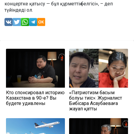
концертке қатысу — бұл құрметтің белгісі», – деп
түйіндеді ол.
Кто спонсировал историю
«Патриотизм басым
Казахстана в 90-е? Вы
болуы тиіс»: Журналист
будете удивлены
Бибісара Асаубаеваға
жауап қатты