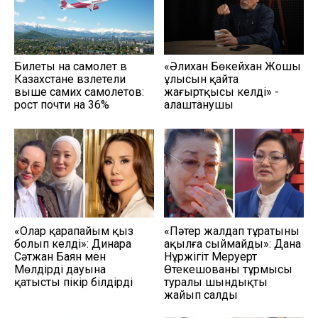
Билеты на самолет в
«Әлихан Бөкейхан Жошы
Казахстане взлетели
ұлысын қайта
выше самих самолетов:
жаңғыртқысы келді» -
рост почти на 36%
алаштанушы
«Олар қарапайым қыз
«Пәтер жалдап тұратыны
болып келді»: Динара
ақылға сыймайды»: Дана
Сәтжан Баян мен
Нұржігіт Меруерт
Мөлдірдің дауына
Өтекешованың тұрмысы
қатысты пікір білдірді
туралы шындықты
жайып салды