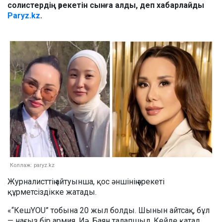
солистердің әрекетін сынға алды, деп хабарлайды
Paryz.kz
.
Коллаж: paryz.kz
Журналисттің айтуынша, қос әншінің әрекеті
құрметсіздікке жатады.
«“КешYOU” тобына 20 жыл болды. Шынын айтсақ, бұл
— нағыз бір армия. Иә, Баян талапшыл. Кейде қатал.