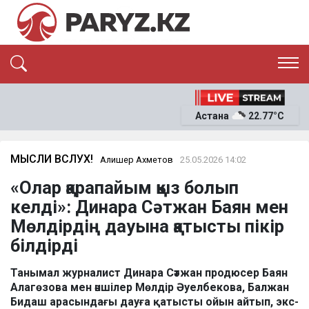
ЭКСКЛЮЗИВ
САЯСАТ
Астана
22.77°C
САЙЛАУ-2026
ЭКОНОМИКА
ҚОҒАМ
ОҚИҒА
МЫСЛИ ВСЛУХ!
Алишер Ахметов
25.05.2026 14:02
СҰХБАТ
«Олар қарапайым қыз болып
News
келді»: Динара Сәтжан Баян мен
Мөлдірдің дауына қатысты пікір
білдірді
Танымал журналист Динара Сәтжан продюсер Баян
Алагөзова мен әншілер Мөлдір Әуелбекова, Балжан
Бидаш арасындағы дауға қатысты ойын айтып, экс-