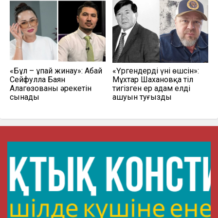
«Бұл – ұпай жинау»: Абай
«Үргендердің үні өшсін»:
Сейфулла Баян
Мұхтар Шахановқа тіл
Алагөзованың әрекетін
тигізген ер адам елдің
сынады
ашуын туғызды