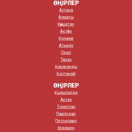
ӨҢІРЛЕР
Астана
Алматы
Көкшетау
Ақтөбе
Қонаев
Атырау
Орал
Тараз
Қарағанды
Қостанай
ӨҢІРЛЕР
Қызылорда
Ақтау
Түркістан
Павлодар
Петропавл
Өскемен