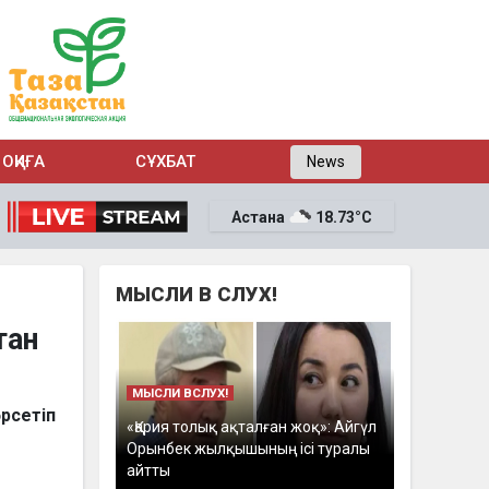
ОҚИҒА
СҰХБАТ
News
Астана
18.73°C
МЫСЛИ В СЛУХ!
тан
МЫСЛИ ВСЛУХ!
рсетіп
«Қария толық ақталған жоқ»: Айгүл
Орынбек жылқышының ісі туралы
айтты