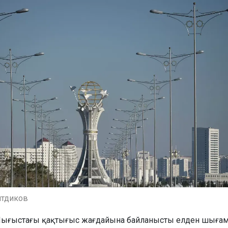
итдиков
у Шығыстағы қақтығыс жағдайына байланысты елден шыға