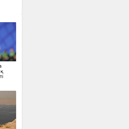
а
ық
ті