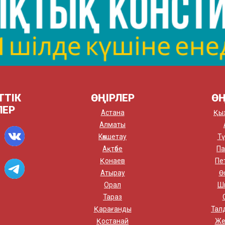
ТТІК
ӨҢІРЛЕР
ӨҢ
ЛЕР
Астана
Қы
Алматы
Көкшетау
Тү
Ақтөбе
Па
Қонаев
Пе
Атырау
Ө
Орал
Ш
Тараз
Қарағанды
Тал
Қостанай
Же