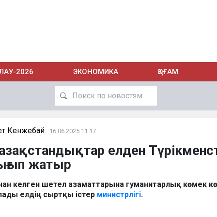
ЛАУ-2026
ЭКОНОМИКА
ҚОҒАМ
ет Кенжебай
16.06.2025 11:17
қазақстандықтар елден Түрікменс
ығып жатыр
ннан келген шетел азаматтарына гуманитарлық көмек кө
лады елдің сыртқы істер
министрлігі
.