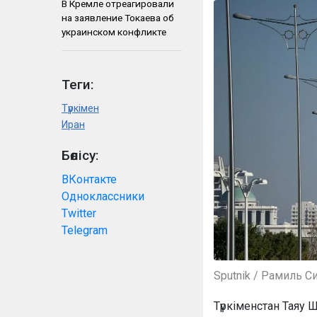
В Кремле отреагировали
на заявление Токаева об
украинском конфликте
Теги:
Түркімен
Иран
Бөлісу:
ВКонтакте
Одноклассники
Twitter
Telegram
Sputnik / Рамиль С
Түркіменстан Тая