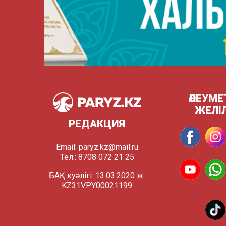
ӘЛЕУМЕ
ЖЕЛІ
РЕДАКЦИЯ
Email:
paryz.kz@mail.ru
Тел.: 8708 072 21 25
БАҚ куәлігі: 13.03.2020 ж.
KZ31VPY00021199