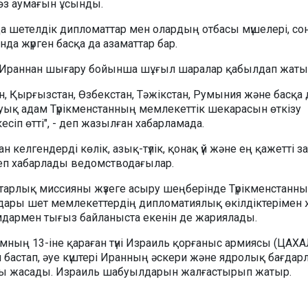
 өз аумағын ұсынды.
 шетелдік дипломаттар мен олардың отбасы мүшелері, со
нда жүрген басқа да азаматтар бар.
Ираннан шығару бойынша шұғыл шаралар қабылдап жаты
стан, Қырғызстан, Өзбекстан, Тәжікстан, Румыния және басқа 
уық адам Түрікменстанның мемлекеттік шекарасын өткізу
есіп өтті", - деп жазылған хабарламада.
н келгендерді көлік, азық-түлік, қонақ үй және ең қажетті 
деп хабарлады ведомстводағылар.
тарлық миссияны жүзеге асыру шеңберінде Түрікменстанның
дары шет мемлекеттердің дипломатиялық өкілдіктерімен
дармен тығыз байланыста екенін де жариялады.
мның 13-іне қараған түні Израиль қорғаныс армиясы (ЦАХА
бастап, әуе күштері Иранның әскери және ядролық бағдар
ы жасады. Израиль шабуылдарын жалғастырып жатыр.