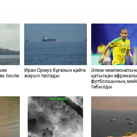
вии
Иран Ормуз бұғазын қайта
Әлем чемпионатын
ах после
жауып тастады
қатысқан африкал
футболшының мәйі
табылды