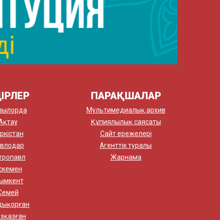
ІРЛЕР
ПАРАҚШАЛАР
зылорда
Мультимедиалық архив
Ақтау
Құпиялылық саясаты
ркістан
Сайт ережелері
влодар
Агенттік туралы
тропавл
Жарнама
скемен
ымкент
Семей
дықорған
зқазған