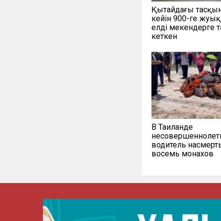
Қытайдағы тасқы
кейін 900-ге жуы
елді мекендерге т
кеткен
В Таиланде
несовершеннолет
водитель насмерт
восемь монахов