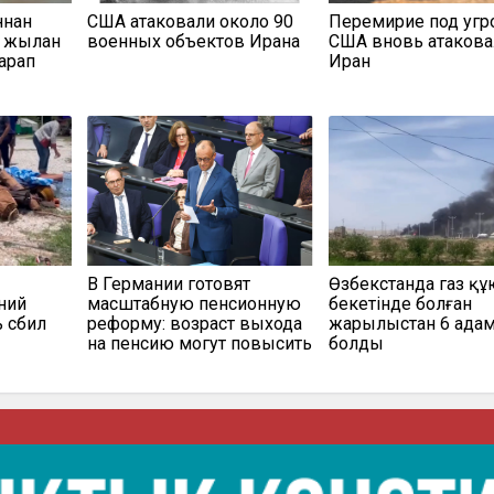
ннан
США атаковали около 90
Перемирие под угр
қ жылан
военных объектов Ирана
США вновь атакова
арап
Иран
В Германии готовят
Өзбекстанда газ құ
ний
масштабную пенсионную
бекетінде болған
ь сбил
реформу: возраст выхода
жарылыстан 6 адам
на пенсию могут повысить
болды