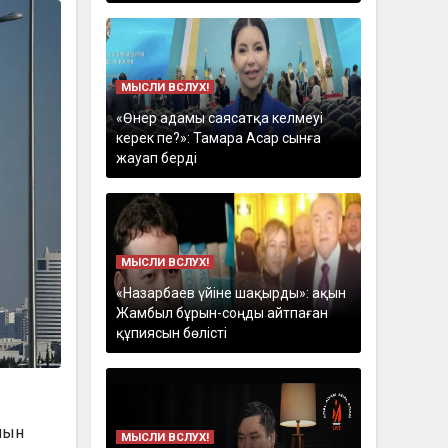
МЫСЛИ ВСЛУХ!
«Өнер адамы саясатқа келмеуі
керек пе?»: Тамара Асар сынға
жауап берді
МЫСЛИ ВСЛУХ!
«Назарбаев үйіне шақырды»: ақын
Жамбыл бұрын-соңды айтпаған
құпиясын бөлісті
мын
МЫСЛИ ВСЛУХ!