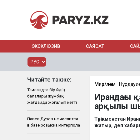
ЭКСКЛЮЗИВ
САЯСАТ
САЙ
Читайте также:
Мир/Әлем
Нұрдаул
Таиландта бір үйдің
Ирандағы 
балалары жұмбақ
жағдайда жоғалып кетті
арқылы ш
Түрікменстан Ира
Павел Дуров не числится
в базе розыска Интерпола
жатыр, деп хабар