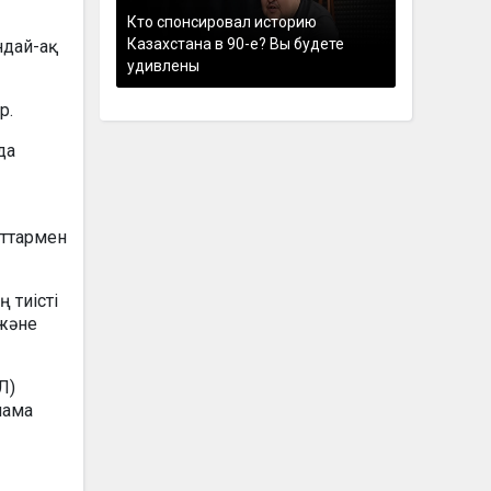
Кто спонсировал историю
Казахстана в 90-е? Вы будете
ндай-ақ
удивлены
р.
да
заттармен
 тиісті
 және
Л)
лама