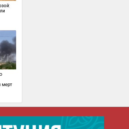
озой:
ли
ю
 мерт