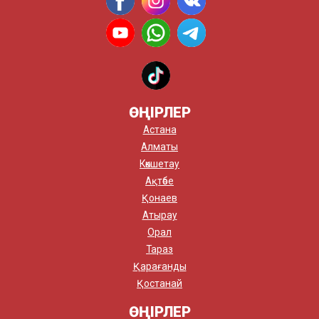
ӨҢІРЛЕР
Астана
Алматы
Көкшетау
Ақтөбе
Қонаев
Атырау
Орал
Тараз
Қарағанды
Қостанай
ӨҢІРЛЕР