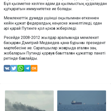
Бұл қызметке келген адам да қылмыстық қудалаудан
құтқаратын иммунитетке ие болады.
Мемлекеттік думада үшінші оқылымнан өткеннен
кейін құжат федералдық кеңеске жөнелтіледі, одан
әрі қарай Путинге қол қоюға жіберіледі.
Ресейде 2008-2012 жылдар аралығында мемлекет
басқарған Дмитрий Медведев қана бұрынғы президент
мәртебесіне ие. Сарапшылар жоғарыда аталған заң
жобаларын Путинді қорғауға бағытталған құжаттар пакеті
ретінде бағалайды.