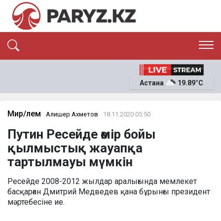
ЭКСКЛЮЗИВ
САЯСАТ
Астана
19.89°C
САЙЛАУ-2026
ЭКОНОМИКА
ҚОҒАМ
ОҚИҒА
Мир/Әлем
Алишер Ахметов
18.11.2020 05:50
СҰХБАТ
Путин Ресейде өмір бойы
News
қылмыстық жауапқа
тартылмауы мүмкін
Ресейде 2008-2012 жылдар аралығында мемлекет
басқарған Дмитрий Медведев қана бұрынғы президент
мәртебесіне ие.