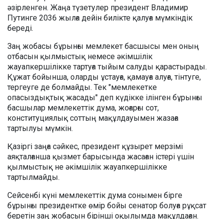
әзірленген. Жаңа түзетулер президент Владимир
Путинге 2036 жылға дейін билікте қалуға мүмкіндік
береді.
Заң жобасы бұрынғы мемлекет басшысы мен оның
отбасын қылмыстық немесе әкімшілік
жауапкершілікке тартуға тыйым салуды қарастырады.
Құжат бойынша, оларды ұстауға, қамауға алуға, тінтуге,
тергеуге де болмайды. Тек "мемлекетке
опасыздықтық жасады" деп күдікке ілінген бұрынғы
басшылар мемлекеттік дума, жоғарғы сот,
конституциялық соттың мақұлдауымен жазаға
тартылуы мүмкін.
Қазіргі заңға сәйкес, президент құзырет мерзімі
аяқталғанша қызмет барысында жасаған істері үшін
қылмыстық не әкімшілік жауапкершілікке
тартылмайды.
Сейсенбі күні мемлекеттік дума сонымен бірге
бұрынғы президентке өмір бойы сенатор болуға рұқсат
беретін заң жобасын бірінші оқылымда мақұлдаған.