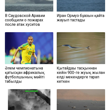
В Саудовской Аравии
Иран Ормуз бұғазын қайта
сообщили о пожарах
жауып тастады
после атак хуситов
Әлем чемпионатына
Қытайдағы тасқыннан
қатысқан африкалық
кейін 900-ге жуық жылан
футболшының мәйіті
елді мекендерге тарап
табылды
кеткен