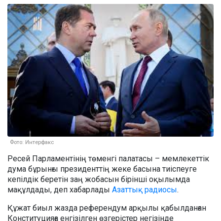
Фото: Интерфакс
Ресей Парламентінің төменгі палатасы – мемлекеттік
дума бұрынғы президенттің жеке басына тиіспеуге
кепілдік беретін заң жобасын бірінші оқылымда
мақұлдады, деп хабарлады
Азаттық радиосы
.
Құжат биыл жазда референдум арқылы қабылданған
Конституцияға енгізілген өзгерістер негізінде