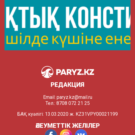
РЕДАКЦИЯ
Email:
paryz.kz@mail.ru
Тел.: 8708 072 21 25
БАҚ куәлігі: 13.03.2020 ж. KZ31VPY00021199
ӘЛЕУМЕТТІК ЖЕЛІЛЕР