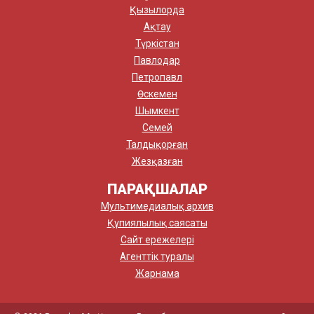
Қызылорда
Ақтау
Түркістан
Павлодар
Петропавл
Өскемен
Шымкент
Семей
Талдықорған
Жезқазған
ПАРАҚШАЛАР
Мультимедиалық архив
Құпиялылық саясаты
Сайт ережелері
Агенттік туралы
Жарнама