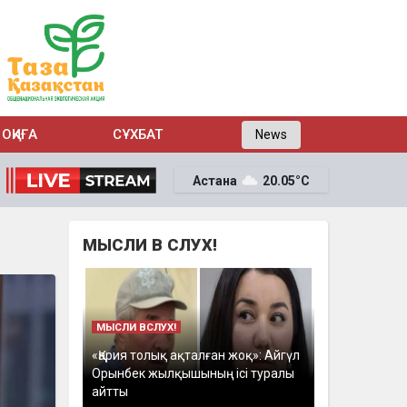
ОҚИҒА
СҰХБАТ
News
Астана
20.05°C
МЫСЛИ В СЛУХ!
МЫСЛИ ВСЛУХ!
«Қария толық ақталған жоқ»: Айгүл
Орынбек жылқышының ісі туралы
айтты