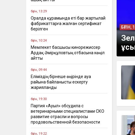
бүгін, 13:29
Оралда құрамында еті бар жартылай
фабрикаттарға жалған сертификат
БҮГІН, 
берілген
Зел
бүгін, 10:24
ұс
Мемлекет басшысы кинорежиссер
Ардақ Әмірқұловтың отбасына көңіл
айтты
бүгін, 09:44
Еліміздің бірнеше өңірінде ауа
райына байланысты ескерту
жарияланды
бүгін, 19:30
Партия «Ауыл» обсудила с
ветеринарными специалистами СКО
развитие отрасли и вопросы
продовольственной безопасности
бүгін, 19:22