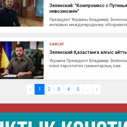
Зеленский: "Компромисс с Путины
невозможен"
Президент Украины Владимир Зеленск
интервью международному обозревате.
САЯСАТ
Зеленский Қазақстанға алғыс айтт
Украина Президенті Владимир Зеленск
еліне көрсетілген гуманитарлық көм...
‹
1
2
3
4
5
...
›