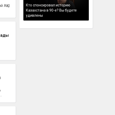
Кто спонсировал историю
й АҚШ
Казахстана в 90-е? Вы будете
удивлены
дады
с
о
.