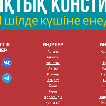
ТТІК
ӨҢІРЛЕР
ӨҢ
ЛЕР
Астана
Қы
Алматы
Көкшетау
Тү
Ақтөбе
Па
Қонаев
Пе
Атырау
Ө
Орал
Ш
Тараз
Қарағанды
Тал
Қостанай
Же