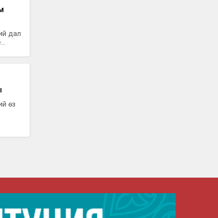
м
ий дал
..
ы
ий өз