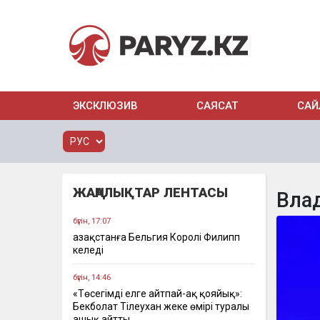
ЭКСКЛЮЗИВ
САЯСАТ
САЙ
ЖАҢАЛЫҚТАР ЛЕНТАСЫ
Вла
бүгін, 17:07
Қазақстанға Бельгия Королі Филипп
келеді
бүгін, 14:46
«Төсегімді елге айтпай-ақ қояйық»:
Бекболат Тілеухан жеке өмірі туралы
ашық айтты