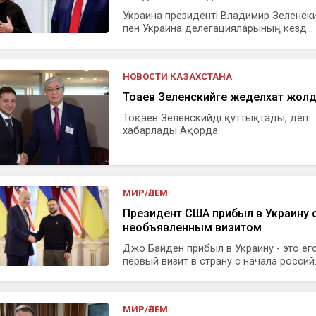
Украина президенті Владимир Зеленски
пен Украина делегацияларының кезд...
НОВОСТИ КАЗАХСТАНА
Тоқаев Зеленскийге жеделхат жол
Тоқаев Зеленскийді құттықтады, деп
хабарлады Ақорда.
МИР/ӘЛЕМ
Президент США прибыл в Украину 
необъявленным визитом
Джо Байден прибыл в Украину - это ег
первый визит в страну с начала россий..
МИР/ӘЛЕМ