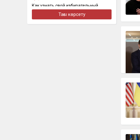
Как узнать свой избирательный
участок перед выборами: появился
Тағы көрсету
онлайн-сервис
бүгін, 19:01
Қазақстан: мұнай мен мыс. Орталық
Азияны шын мәнінде кім ұстап тұр
бүгін, 18:46
Нұрай Серікбайдың отбасы 10 млрд
теңге өтемақы талап етті
бүгін, 18:10
На Казахстан надвигается новая
волна сильной жары