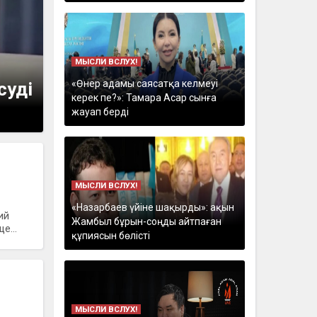
МЫСЛИ ВСЛУХ!
«Өнер адамы саясатқа келмеуі
суді
керек пе?»: Тамара Асар сынға
жауап берді
МЫСЛИ ВСЛУХ!
«Назарбаев үйіне шақырды»: ақын
ий
Жамбыл бұрын-соңды айтпаған
е...
құпиясын бөлісті
МЫСЛИ ВСЛУХ!