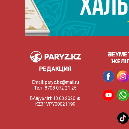
ӘЛЕУМЕ
ЖЕЛІ
РЕДАКЦИЯ
Email:
paryz.kz@mail.ru
Тел.: 8708 072 21 25
БАҚ куәлігі: 13.03.2020 ж.
KZ31VPY00021199