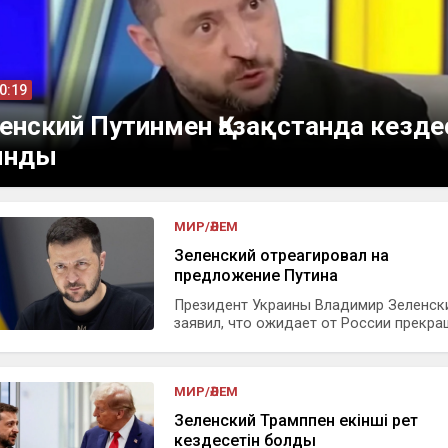
10:19
енский Путинмен Қазақстанда кезде
ынды
МИР/ӘЛЕМ
Зеленский отреагировал на
предложение Путина
Президент Украины Владимир Зеленск
заявил, что ожидает от России прекращ
МИР/ӘЛЕМ
Зеленский Трамппен екінші рет
кездесетін болды