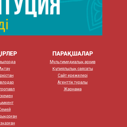
ІРЛЕР
ПАРАҚШАЛАР
зылорда
Мультимедиалық архив
Ақтау
Құпиялылық саясаты
ркістан
Сайт ережелері
влодар
Агенттік туралы
тропавл
Жарнама
скемен
ымкент
Семей
дықорған
зқазған