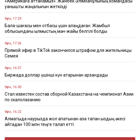
«Америкаға аттанамыз»: Жәнібек Әлімханұлының командасы
қуанышты жаңалығын жеткізді
бүгін, 17:29
Бала-шағасы мен отбасы үшін алаңдаған: Жамбыл
облысындағы қылмыстың мән-жайы белгілі болды
бүгін, 17:26
Прямой эфир в TikTok закончился штрафом для жительницы
Семея
бүгін, 16:57
Биржада доллар үшінші күн қатарынан арзандады
бүгін, 16:30
Стал известен состав сборной Казахстана на чемпионат Азии
по скалолазанию
бүгін, 16:22
Алматыда наурызда жол апатынан қаза тапқан қыздың әкесі
қайтадан 100 млн теңге талап етті
бүгін, 16:00