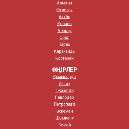
Алматы
Көкшетау
Ақтөбе
Қонаев
Атырау
Орал
Тараз
Қарағанды
Қостанай
ӨҢІРЛЕР
Қызылорда
Ақтау
Түркістан
Павлодар
Петропавл
Өскемен
Шымкент
Семей