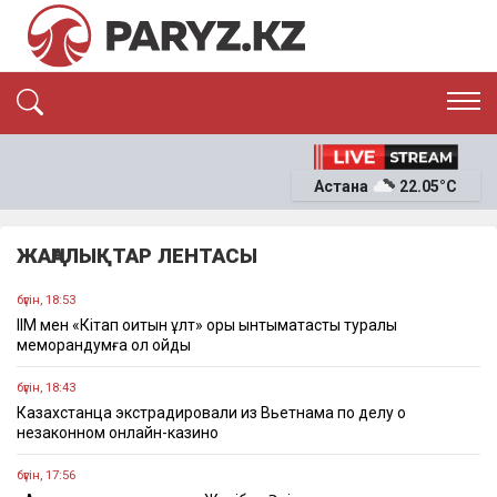
ЭКСКЛЮЗИВ
САЯСАТ
Астана
22.05°C
САЙЛАУ-2026
ЭКОНОМИКА
ҚОҒАМ
ОҚИҒА
ЖАҢАЛЫҚТАР ЛЕНТАСЫ
СҰХБАТ
News
бүгін, 18:53
ІІМ мен «Кітап оқитын ұлт» қоры ынтымақтастық туралы
меморандумға қол қойды
бүгін, 18:43
Казахстанца экстрадировали из Вьетнама по делу о
незаконном онлайн-казино
бүгін, 17:56