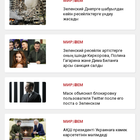
МИР/ӘЛЕМ
Зеленский Днепрге шабуылдан
кейін ресейліктерге үндеу
жасады
МИР/ӘЛЕМ
Зеленский ресейлік әртістерге
оның ішінде Киркоровқа, Полина
Гагарина және Дима Биланға
қарсы санкция салды
МИР/ӘЛЕМ
Маск объяснил блокировку
пользователя Twitter после его
поста о Зеленском
МИР/ӘЛЕМ
АҚШ президенті Украинаға көмек
көрсететінін мәлімдеді