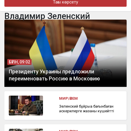
Тағы көрсету
Доллар еще на 2 тенге снизился
Владимир Зеленский
бүгін, 15:55
Астанада шалшық суға түскен екі ер адам қамауға алынды
БҮГІН, 09:02
Президенту Украины предложили
переименовать Россию в Московию
МИР/ӘЛЕМ
Зеленский бұйрыққа бағынбаған
әскерилерге жазаны күшейтті