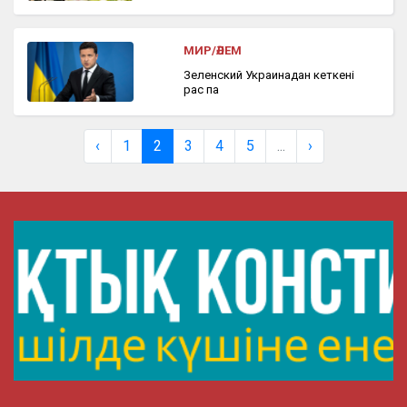
МИР/ӘЛЕМ
Зеленский Украинадан кеткені
рас па
‹
1
2
3
4
5
...
›