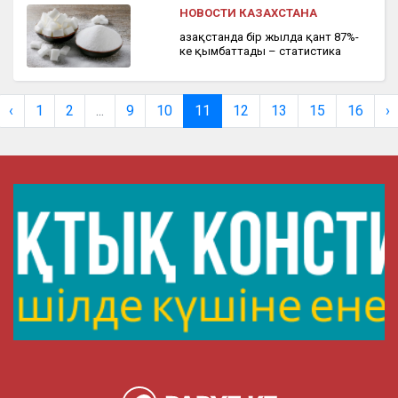
НОВОСТИ КАЗАХСТАНА
Қазақстанда бір жылда қант 87%-
ке қымбаттады – статистика
‹
1
2
...
9
10
11
12
13
15
16
›