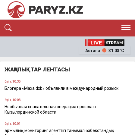
ЭКСКЛЮЗИВ
САЯСАТ
Астана
31.03°C
САЙЛАУ-2026
ЭКОНОМИКА
ҚОҒАМ
ОҚИҒА
ЖАҢАЛЫҚТАР ЛЕНТАСЫ
СҰХБАТ
News
бүгін, 10:35
Блогера «Маха.dxb» объявили в международный розыск
бүгін, 10:03
Необычная спасательная операция прошла в
Кызылординской области
бүгін, 10:01
Қаржылық мониторинг агенттігі танымал өзбекстандық