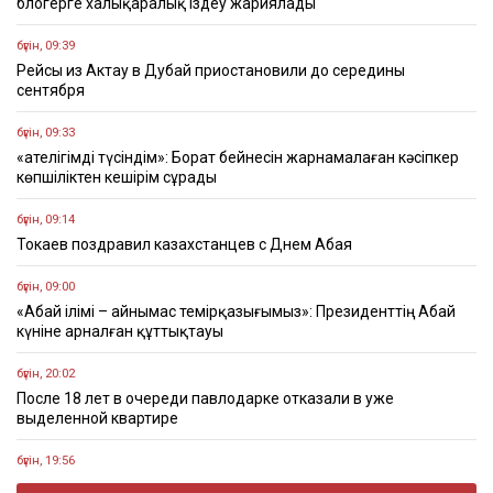
блогерге халықаралық іздеу жариялады
бүгін, 09:39
Рейсы из Актау в Дубай приостановили до середины
сентября
бүгін, 09:33
«Қателігімді түсіндім»: Борат бейнесін жарнамалаған кәсіпкер
көпшіліктен кешірім сұрады
бүгін, 09:14
Токаев поздравил казахстанцев с Днем Абая
бүгін, 09:00
«Абай ілімі – айнымас темірқазығымыз»: Президенттің Абай
күніне арналған құттықтауы
бүгін, 20:02
После 18 лет в очереди павлодарке отказали в уже
выделенной квартире
бүгін, 19:56
«Құрылтайға жол»: ультрамарафонец преодолеет 1300 км