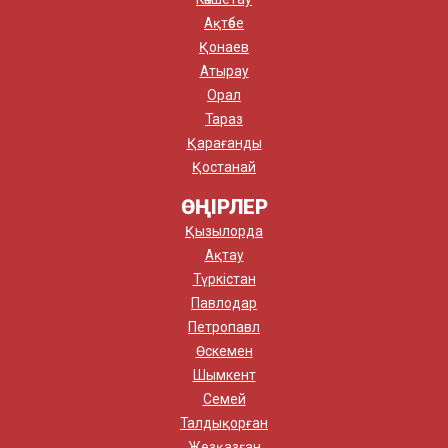
Ақтөбе
Қонаев
Атырау
Орал
Тараз
Қарағанды
Қостанай
ӨҢІРЛЕР
Қызылорда
Ақтау
Түркістан
Павлодар
Петропавл
Өскемен
Шымкент
Семей
Талдықорған
Жезқазған