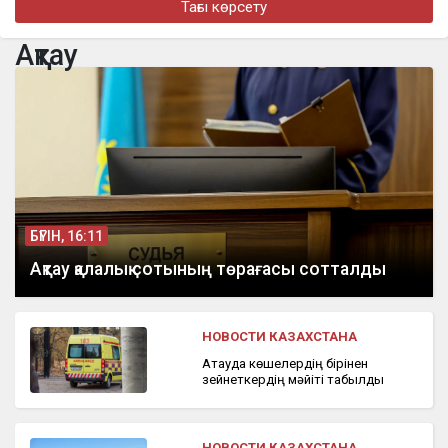
Тағы көрсету
бүгін, 10:27
Муж погибшей фельдшера Улданы Мырзуан впервые
Ақтау
прокомментировал новый брак
бүгін, 10:04
Павлодар облысында 9 ауылда әлі күнге дейін ұялы байланыс
жоқ
БҮГІН, 16:11
Ақтау қалалық сотының төрағасы сотталды
НОВОСТИ КАЗАХСТАНА
Ақтауда көшелердің бірінен
зейнеткердің мәйіті табылды
НОВОСТИ КАЗАХСТАНА