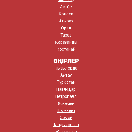
Ақтөбе
Қонаев
Атырау
Орал
Тараз
Қарағанды
Қостанай
ӨҢІРЛЕР
Қызылорда
Ақтау
Түркістан
Павлодар
Петропавл
Өскемен
Шымкент
Семей
Талдықорған
Жезқазған