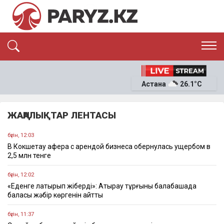
ЭКСКЛЮЗИВ
САЯСАТ
Астана
26.1°C
САЙЛАУ-2026
ЭКОНОМИКА
ҚОҒАМ
ОҚИҒА
ЖАҢАЛЫҚТАР ЛЕНТАСЫ
СҰХБАТ
News
бүгін, 12:03
В Кокшетау афера с арендой бизнеса обернулась ущербом в
2,5 млн тенге
бүгін, 12:02
«Еденге лақтырып жіберді»: Атырау тұрғыны балабақшада
баласы жәбір көргенін айтты
бүгін, 11:37