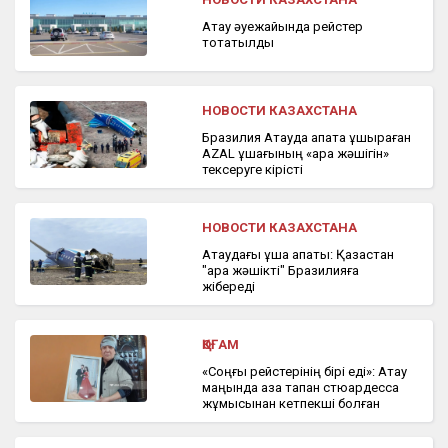
Ақтау әуежайында рейстер
тоқтатылды
НОВОСТИ КАЗАХСТАНА
Бразилия Ақтауда апатқа ұшыраған
AZAL ұшағының «қара жәшігін»
тексеруге кірісті
НОВОСТИ КАЗАХСТАНА
Ақтаудағы ұшақ апаты: Қазақстан
"қара жәшікті" Бразилияға
жібереді
ҚОҒАМ
«Соңғы рейстерінің бірі еді»: Ақтау
маңында қаза тапқан стюардесса
жұмысынан кетпекші болған