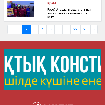
ҚОҒАМ
Ресей Ақтаудағы ұшақ апатынан
аман қалған 9 азаматын алып
кетті
‹
1
2
3
4
5
...
...
22
23
›