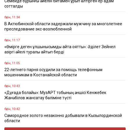
Семейде бұрынғы әйелін битамен ұрып өлтірген ер адам
сотталды
бүгін, 11:34
В Актюбинской области задержали мужчину за многолетнее
преследование экс-возлюбленной
бүгін, 11:17
«Өмірге деген құлшынысымды қайта оятты»: Әділет Зейнел
қазіргі әйелі туралы айтып берді
бүгін, 11:05
22-летнего парня осудили за помощь телефонным
мошенникам в Костанайской области
бүгін, 10:43
«Дұғада болайық»: МузАРТ тобының әншісі Кенжебек
Жанәбілов жансақтау бөліміне түсті
бүгін, 10:42
Самородное золото незаконно добывали в Кызылординской
области