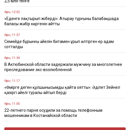
2,5 млн тенге
бүгін, 12:02
«Еденге лақтырып жіберді»: Атырау тұрғыны балабақшада
баласы жәбір көргенін айтты
бүгін, 11:37
Семейде бұрынғы әйелін битамен ұрып өлтірген ер адам
сотталды
бүгін, 11:34
В Актюбинской области задержали мужчину за многолетнее
преследование экс-возлюбленной
бүгін, 11:17
«Өмірге деген құлшынысымды қайта оятты»: Әділет Зейнел
қазіргі әйелі туралы айтып берді
бүгін, 11:05
22-летнего парня осудили за помощь телефонным
мошенникам в Костанайской области
бүгін, 10:43