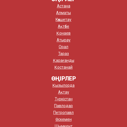
Астана
Алматы
Көкшетау
Ақтөбе
Қонаев
Атырау
Орал
Тараз
Қарағанды
Қостанай
ӨҢІРЛЕР
Қызылорда
Ақтау
Түркістан
Павлодар
Петропавл
Өскемен
Шымкент