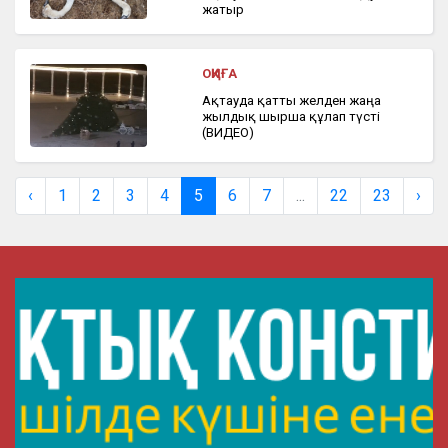
жатыр
ОҚИҒА
Ақтауда қатты желден жаңа
жылдық шырша құлап түсті
(ВИДЕО)
‹
1
2
3
4
5
6
7
...
22
23
›