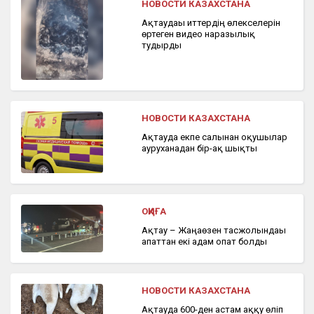
НОВОСТИ КАЗАХСТАНА
Ақтаудағы иттердің өлекселерін
өртеген видео наразылық
тудырды
НОВОСТИ КАЗАХСТАНА
Ақтауда екпе салынған оқушылар
ауруханадан бір-ақ шықты
ОҚИҒА
Ақтау – Жаңаөзен тасжолындағы
апаттан екі адам опат болды
НОВОСТИ КАЗАХСТАНА
Ақтауда 600-ден астам аққу өліп