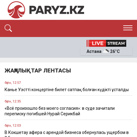
ЭКСКЛЮЗИВ
САЯСАТ
Астана
26°C
САЙЛАУ-2026
ЭКОНОМИКА
ҚОҒАМ
ОҚИҒА
ЖАҢАЛЫҚТАР ЛЕНТАСЫ
СҰХБАТ
News
бүгін, 12:57
Канье Уэсттің концертіне билет сатпақ болған күдікті ұсталды
бүгін, 12:35
«Всё произошло без моего согласия»: в суде зачитали
переписку погибшей Нурай Серикбай
бүгін, 12:03
В Кокшетау афера с арендой бизнеса обернулась ущербом в