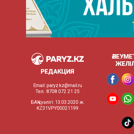
ӘЛЕУМЕ
ЖЕЛІ
РЕДАКЦИЯ
Email:
paryz.kz@mail.ru
Тел.: 8708 072 21 25
БАҚ куәлігі: 13.03.2020 ж.
KZ31VPY00021199