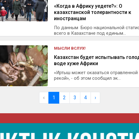
«Когда в Африку уедете?»: О
казахстанской толерантности к
иностранцам
По данным Бюро национальной статис
всего в Казахстане под единым...
МЫСЛИ ВСЛУХ!
Казахстан будет испытывать голо
воде хуже Африки
«Иртыш может оказаться отравленной
рекой», - об этом сообщил эк...
‹
1
2
3
4
›