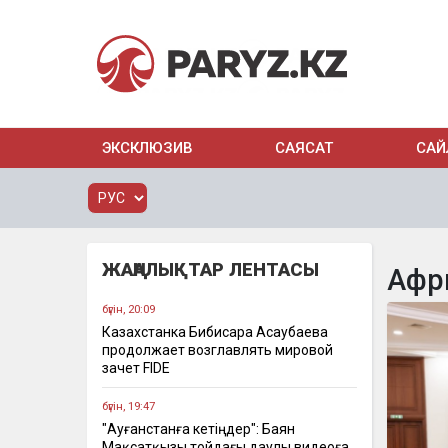
ЭКСКЛЮЗИВ
САЯСАТ
САЙ
ЖАҢАЛЫҚТАР ЛЕНТАСЫ
Афр
бүгін, 20:09
Казахстанка Бибисара Асаубаева
продолжает возглавлять мировой
зачет FIDE
бүгін, 19:47
"Ауғанстанға кетіңдер": Баян
Мақсатқызы тойдағы даулы видеоға