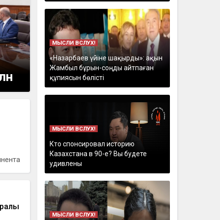
МЫСЛИ ВСЛУХ!
«Назарбаев үйіне шақырды»: ақын
Жамбыл бұрын-соңды айтпаған
лн
құпиясын бөлісті
МЫСЛИ ВСЛУХ!
Кто спонсировал историю
Казахстана в 90-е? Вы будете
инента
удивлены
уралы
МЫСЛИ ВСЛУХ!