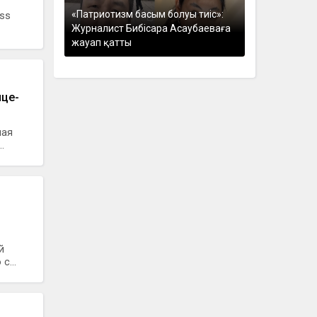
«Патриотизм басым болуы тиіс»:
ess
Журналист Бибісара Асаубаеваға
жауап қатты
ице-
ная
.
й
с...