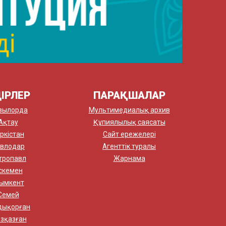
ІРЛЕР
ПАРАҚШАЛАР
зылорда
Мультимедиалық архив
Ақтау
Құпиялылық саясаты
ркістан
Сайт ережелері
влодар
Агенттік туралы
тропавл
Жарнама
скемен
ымкент
Семей
дықорған
зқазған