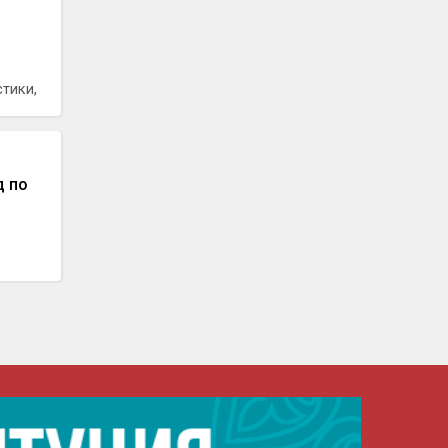
тики,
д по