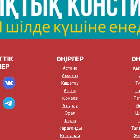
ТТІК
ӨҢІРЛЕР
ӨҢ
ЛЕР
Астана
Қы
Алматы
Көкшетау
Тү
Ақтөбе
Па
Қонаев
Пе
Атырау
Ө
Орал
Ш
Тараз
Қарағанды
Тал
Қостанай
Же