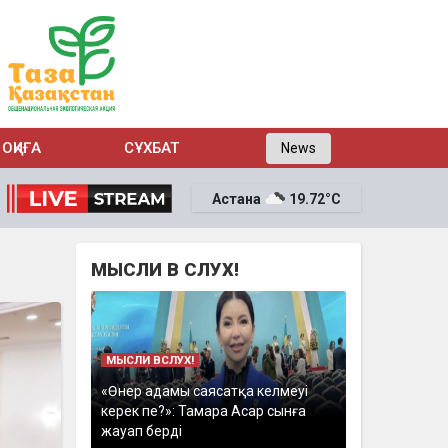
ОҚИҒА
СҰХБАТ
News
Астана
19.72°C
МЫСЛИ В СЛУХ!
МЫСЛИ ВСЛУХ!
«Өнер адамы саясатқа келмеуі
керек пе?»: Тамара Асар сынға
жауап берді