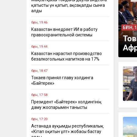
қатысты үн қатып, ақсақалды сынға
алды
бүгін, 19:46
БҮГІН, 
Казахстан внедряет ИИ в работу
правоохранительной системы
Тов
Афр
бүгін, 19:44
Казахстан нарастил производство
безалкогольных напитков на 17%
бүгін, 18:47
Токаев принял главу холдинга
«Байтерек»
бүгін, 17:58
Президент «Бәйтерек» холдингінің
даму жоспарымен танысты
бүгін, 17:20
Астанада ауқымды республикалық
«Кітап оқитын ұлт» жобасы бастау