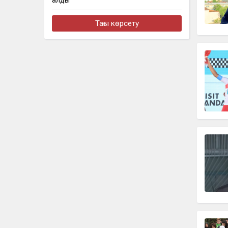
алды
бүгін, 17:11
Тағы көрсету
В Астане запустили масштабный
республиканский проект «Читающая
нация»
бүгін, 17:08
В Казахстане создается новая
система защиты средств ОСМС от
необоснованных выплат
бүгін, 16:41
Шымкентте үш жасар бала 9-
қабаттың терезесінен құлап кетті