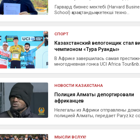
Гарвард бизнес мектебі (Harvard Busin
School) қазақстандық жетекші техно...
СПОРТ
Казахстанский велогонщик стал в
чемпионом «Тура Руанды»
В Африке завершилась самая престиж
многодневная гонка UCI Africa Tour&nb..
НОВОСТИ КАЗАХСТАНА
Полиция Алматы депортировали
африканцев
Нелегалы из Африки отправлены домо
полицией Алматы, передает Paryz.kz со 
МЫСЛИ ВСЛУХ!