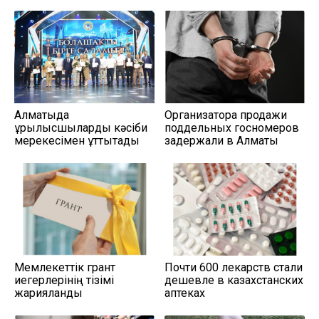
Алматыда
Организатора продажи
құрылысшыларды кәсіби
поддельных госномеров
мерекесімен құттықтады
задержали в Алматы
Мемлекеттік грант
Почти 600 лекарств стали
иегерлерінің тізімі
дешевле в казахстанских
жарияланды
аптеках