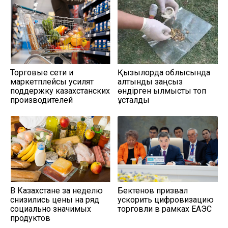
Торговые сети и
Қызылорда облысында
маркетплейсы усилят
алтынды заңсыз
поддержку казахстанских
өндірген қылмыстық топ
производителей
ұсталды
В Казахстане за неделю
Бектенов призвал
снизились цены на ряд
ускорить цифровизацию
социально значимых
торговли в рамках ЕАЭС
продуктов