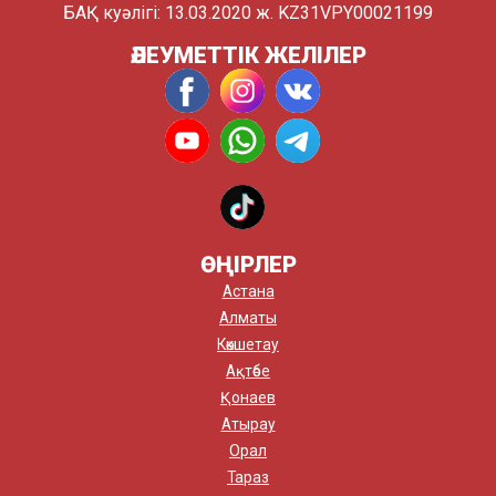
БАҚ куәлігі: 13.03.2020 ж. KZ31VPY00021199
ӘЛЕУМЕТТІК ЖЕЛІЛЕР
ӨҢІРЛЕР
Астана
Алматы
Көкшетау
Ақтөбе
Қонаев
Атырау
Орал
Тараз