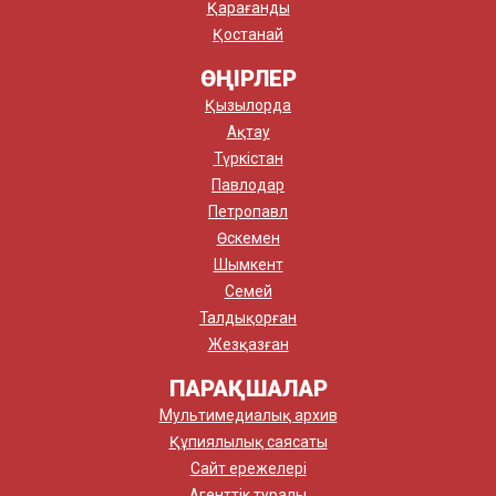
Қарағанды
Қостанай
ӨҢІРЛЕР
Қызылорда
Ақтау
Түркістан
Павлодар
Петропавл
Өскемен
Шымкент
Семей
Талдықорған
Жезқазған
ПАРАҚШАЛАР
Мультимедиалық архив
Құпиялылық саясаты
Сайт ережелері
Агенттік туралы