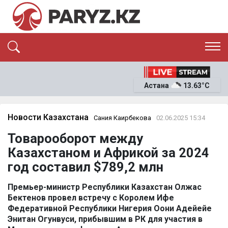
ЭКСКЛЮЗИВ
САЯСАТ
Астана
13.63°C
САЙЛАУ-2026
ЭКОНОМИКА
ҚОҒАМ
ОҚИҒА
Новости Казахстана
Сания Каирбекова
02.06.2025 15:34
СҰХБАТ
Товарооборот между
News
Казахстаном и Африкой за 2024
год составил $789,2 млн
Премьер-министр Республики Казахстан Олжас
Бектенов провел встречу с Королем Ифе
Федеративной Республики Нигерия Оони Адейейе
Энитан Огунвуси, прибывшим в РК для участия в