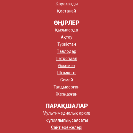
Қарағанды
Қостанай
ӨҢІРЛЕР
Қызылорда
Ақтау
Түркістан
Павлодар
Петропавл
Өскемен
Шымкент
Семей
Талдықорған
Жезқазған
ПАРАҚШАЛАР
Мультимедиалық архив
Құпиялылық саясаты
Сайт ережелері