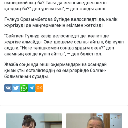
сыпырмайсың ба? Тағы да велосипедпен кетіп
қалдың ба?" деп ұрысатын", – деп жазды әнші.
Гүлнұр Оразымбетова бүгінде велосипедті де, көлік
жүргізуді де меңгермегенін әзілмен жеткізді.
"Сөйткен Гүлнұр қазір велосипедті де, көлікті де
жүргізе алмайды. Әке-шешеме осыны айтып, бір күліп
алдық. "Неге тәпішкемен сонша ұрдым екен?" деп
анамның өзі де күліп айтты", – деп бөлісті ол.
Жазба соңында әнші оқырмандарына осындай
қызықты естеліктердің өз өмірлерінде болған-
болмағанын сұрады.