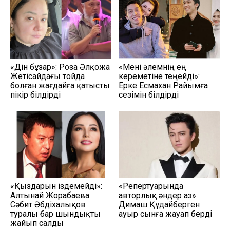
«Дін бұзар»: Роза Әлқожа
«Мені әлемнің ең
Жетісайдағы тойда
кереметіне теңейді»:
болған жағдайға қатысты
Ерке Есмахан Райымға
пікір білдірді
сезімін білдірді
«Қыздарын іздемейді»:
«Репертуарында
Алтынай Жорабаева
авторлық әндер аз»:
Сәбит Әбдіхалықов
Димаш Құдайберген
туралы бар шындықты
ауыр сынға жауап берді
жайып салды