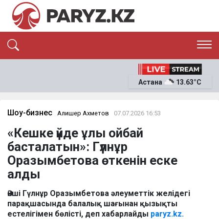
ЭКСКЛЮЗИВ
САЯСАТ
Астана
13.63°C
САЙЛАУ-2026
ЭКОНОМИКА
ҚОҒАМ
ОҚИҒА
Шоу-бизнес
Алишер Ахметов
07.07.2026 16:53
СҰХБАТ
«Кешке үйде ұлы ойбай
News
басталатын»: Гүлнұр
Оразымбетова өткенін еске
алды
Әнші Гүлнұр Оразымбетова әлеуметтік желідегі
парақшасында балалық шағынан қызықты
естелігімен бөлісті, деп хабарлайды
paryz.kz.