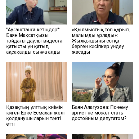
"Ауғанстанға кетіңдер":
«Қылмыстық топ құрып,
Баян Мақсатқызы
малымды ұрлады»:
тойдағы даулы видеоға
Жылқышыны сотқа
қатысты үн қатып,
берген кәсіпкер үндеу
ақсақалды сынға алды
жасады
Қазақтың ұлттық киімін
Баян Алагузова: Почему
киген Ерке Есмахан желі
артист не может стать
қолданушыларын тәнті
достойным депутатом?
етті