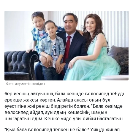
Фото: әлеуметтік желіден
Өнер иесінің айтуынша, бала кезінде велосипед тебуді
ерекше жақсы көрген. Алайда анасы оның бұл
әуестігіне жиі реніш білдіретін болған. "Бала кезімде
велосипед айдап, ауылдың көшесінің шаңын
шығаратын едім. Кешке үйде ұлы ойбай басталатын.
"Қыз бала велосипед тепкен не бәле? Үйіңді жинап,